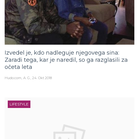
Izvedel je, kdo nadleguje njegovega sina:
Zaradi tega, kar je naredil, so ga razglasili za
očeta leta
Hudo.com
A. G.
24. Okt 2018
LIFESTYLE