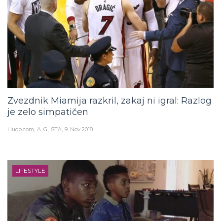
Zvezdnik Miamija razkril, zakaj ni igral: Razlog
je zelo simpatičen
Hudo.com
A. G., STA
9. Nov 2018
LIFESTYLE