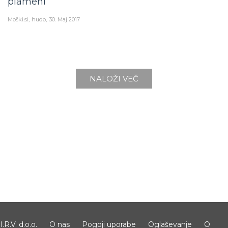
plameni
Moški.si
hudo
30. Maj 2017
NALOŽI VEČ
I.R.V. d.o.o.
O nas
Pogoji uporabe
Oglaševanje
O