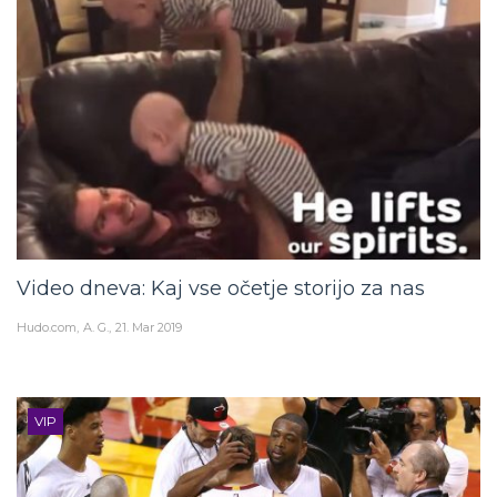
Video dneva: Kaj vse očetje storijo za nas
Hudo.com
A. G.
21. Mar 2019
VIP