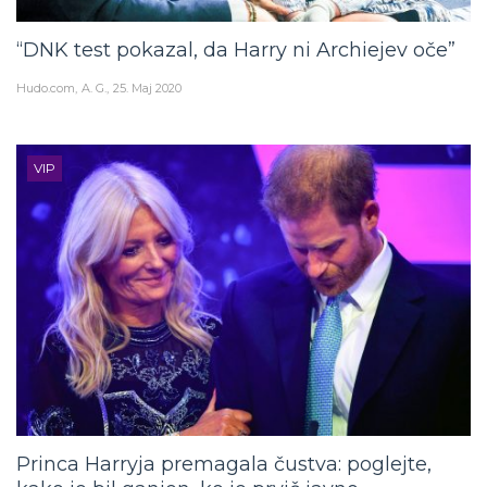
“DNK test pokazal, da Harry ni Archiejev oče”
Hudo.com
A. G.
25. Maj 2020
VIP
Princa Harryja premagala čustva: poglejte,