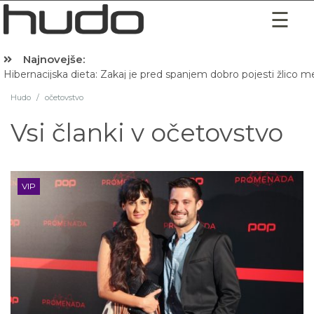
Najnovejše:
Hibernacijska dieta: Zakaj je pred spanjem dobro pojesti žlico 
Hudo
/
očetovstvo
Vsi članki v
očetovstvo
VIP