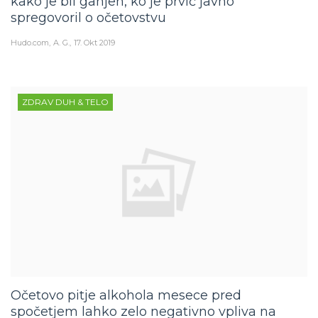
kako je bil ganjen, ko je prvič javno
spregovoril o očetovstvu
Hudo.com
A. G.
17. Okt 2019
ZDRAV DUH & TELO
Očetovo pitje alkohola mesece pred
spočetjem lahko zelo negativno vpliva na