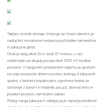
Takšen otoček obstaja. Imenuje se Orsos Island in je
nastal kot inovativna mešanica počitniške namestitve
in luksuzne jahte.
Otok je dolg okoli 20 in širok 37 metrov, v več
nadstropjih pa skupaj ponuja okoli 1000 m² bivalne
površine. V njegovem prestižnem objemu je gostom
na voljo prostoren dnevni prostor, kuhinja, 6 luksuznih
spalnic z lastnimi kopalnicami, ogromna terasa za
sončenje z barom in ležalniki, jacuzzi, domači kino in
posebni prostori, namenjeni zabavi.
Poleg vsega luksuza in udobja pa je največja prednost