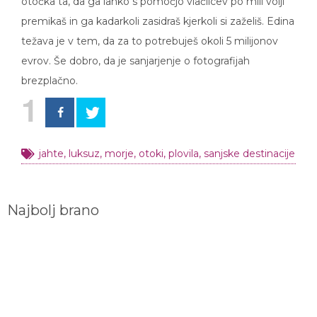
otočka ta, da ga lahko s pomočjo vlačilcev po mili volji
premikaš in ga kadarkoli zasidraš kjerkoli si zaželiš. Edina
težava je v tem, da za to potrebuješ okoli 5 milijonov
evrov. Še dobro, da je sanjarjenje o fotografijah
brezplačno.
1
jahte
,
luksuz
,
morje
,
otoki
,
plovila
,
sanjske destinacije
Najbolj brano