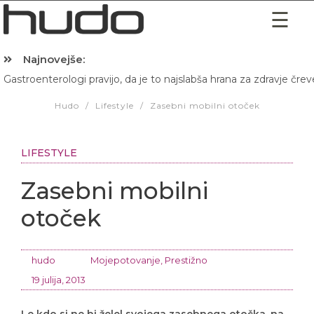
Najnovejše:
Gastroenterologi pravijo, da je to najslabša hrana za zdravje črev
Hibernacijska dieta: Zakaj je pred spanjem dobro pojesti žlico 
Hudo
/
Lifestyle
/
Zasebni mobilni otoček
LIFESTYLE
Zasebni mobilni
otoček
hudo
Mojepotovanje
,
Prestižno
19 julija, 2013