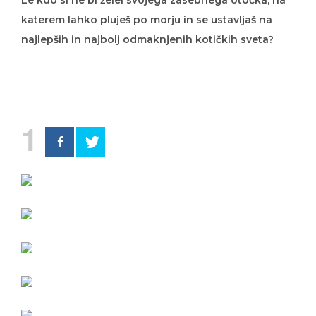
Le kdo si ne bi želel svojega zasebnega otočka, na
katerem lahko pluješ po morju in se ustavljaš na
najlepših in najbolj odmaknjenih kotičkih sveta?
1