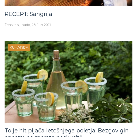
RECEPT: Sangrija
Ženska.si
hudo
28. Jun 2021
KUHARIJA
To je hit pijača letošnjega poletja: Bezgov gin