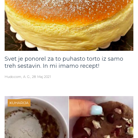
Svet je ponorel za to puhasto torto iz samo
treh sestavin. In mi imamo recept!
Hudo.com
A. G.
28. Maj 2021
KUHARIJA