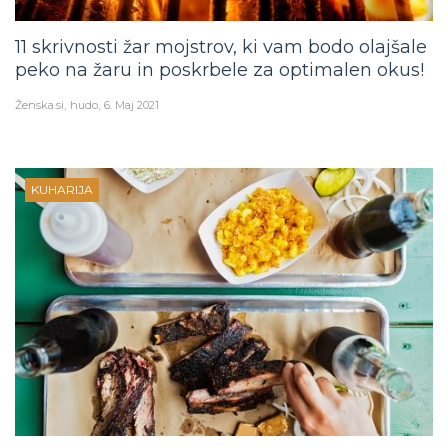
11 skrivnosti žar mojstrov, ki vam bodo olajšale
peko na žaru in poskrbele za optimalen okus!
Ženska.si
hudo
6. Maj 2021
KUHARIJA