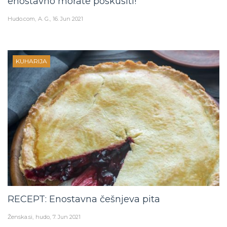
enostavno morate poskusiti!
Hudo.com
A. G.
16. Jun 2021
KUHARIJA
RECEPT: Enostavna češnjeva pita
Ženska.si
hudo
7. Jun 2021