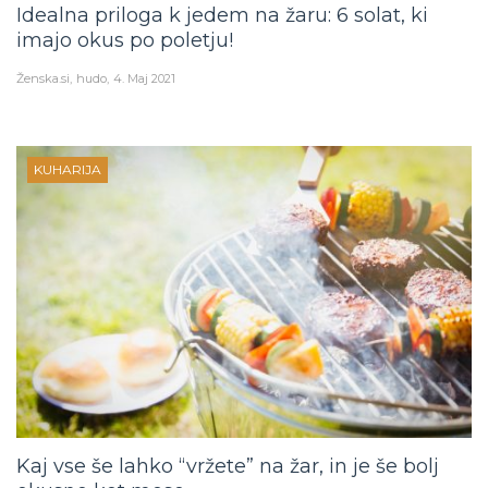
Idealna priloga k jedem na žaru: 6 solat, ki
imajo okus po poletju!
Ženska.si
hudo
4. Maj 2021
KUHARIJA
Kaj vse še lahko “vržete” na žar, in je še bolj