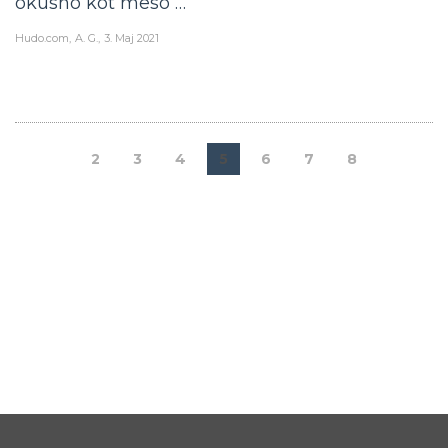
okusno kot meso …
Hudo.com
A. G.
3. Maj 2021
2
3
4
5
6
7
8