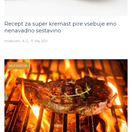
Recept za super kremast pire vsebuje eno
nenavadno sestavino
Hudo.com
A. G.
11. Maj 2021
KUHARIJA