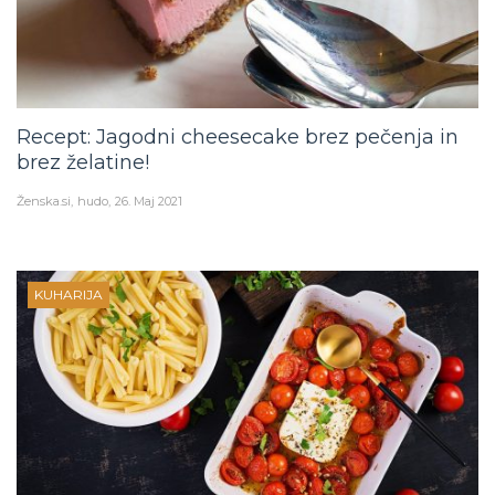
Recept: Jagodni cheesecake brez pečenja in
brez želatine!
Ženska.si
hudo
26. Maj 2021
KUHARIJA