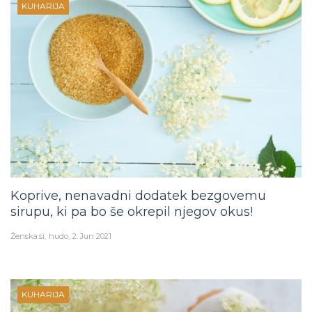
KUHARIJA
Koprive, nenavadni dodatek bezgovemu
sirupu, ki pa bo še okrepil njegov okus!
Ženska.si
hudo
2. Jun 2021
KUHARIJA