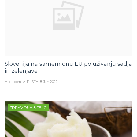
Slovenija na samem dnu EU po uživanju sadja
in zelenjave
Hudo.com
A. P., STA
8. Jan 2022
ZDRAV DUH & TELO