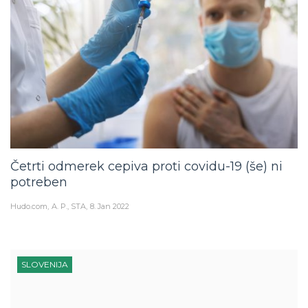
Četrti odmerek cepiva proti covidu-19 (še) ni
potreben
Hudo.com
A. P., STA
8. Jan 2022
SLOVENIJA