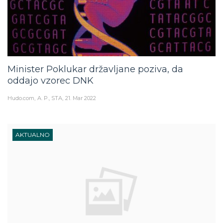
Minister Poklukar državljane poziva, da
oddajo vzorec DNK
Hudo.com
A. P., STA
21. Mar 2022
AKTUALNO