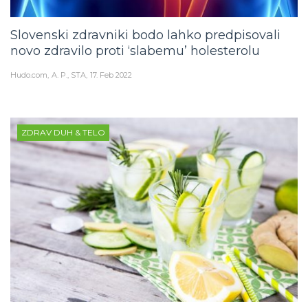
Slovenski zdravniki bodo lahko predpisovali
novo zdravilo proti ‘slabemu’ holesterolu
Hudo.com
A. P., STA
17. Feb 2022
ZDRAV DUH & TELO