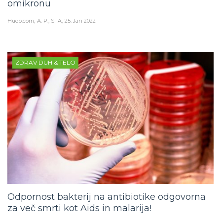
omikronu
Hudo.com
A. P., STA
25. Jan 2022
ZDRAV DUH & TELO
Odpornost bakterij na antibiotike odgovorna
za več smrti kot Aids in malarija!