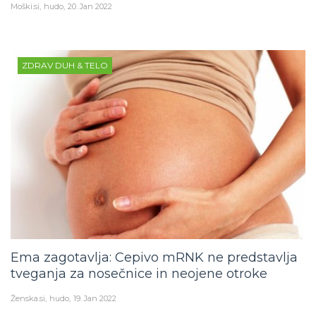
Moški.si
hudo
20. Jan 2022
ZDRAV DUH & TELO
Ema zagotavlja: Cepivo mRNK ne predstavlja
tveganja za nosečnice in neojene otroke
Ženska.si
hudo
19. Jan 2022