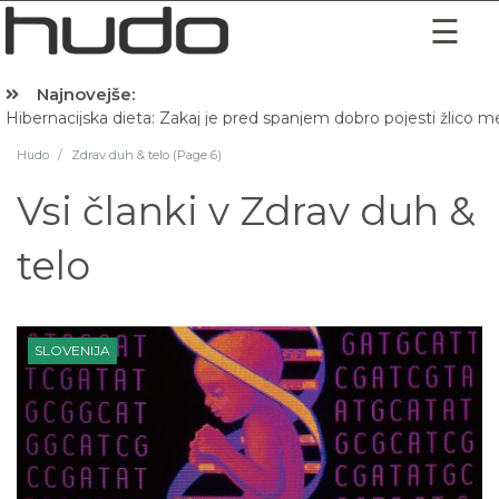
Najnovejše:
Hibernacijska dieta: Zakaj je pred spanjem dobro pojesti žlico 
Hudo
/
Zdrav duh & telo (Page 6)
Vsi članki v
Zdrav duh &
telo
SLOVENIJA