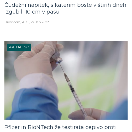
Čudežni napitek, s katerim boste v štirih dneh
izgubili 10 cm v pasu
Hudo.com
A. G.
27. Jan 2022
AKTUALNO
Pfizer in BioNTech že testirata cepivo proti