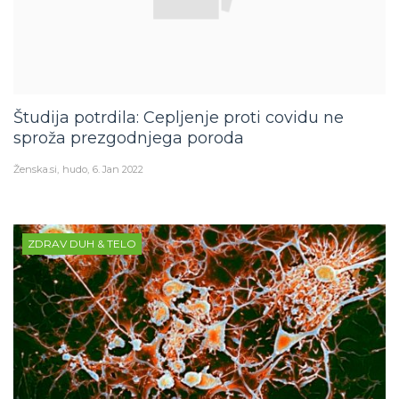
Študija potrdila: Cepljenje proti covidu ne
sproža prezgodnjega poroda
Ženska.si
hudo
6. Jan 2022
ZDRAV DUH & TELO