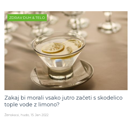
ZDRAV DUH & TELO
Zakaj bi morali vsako jutro začeti s skodelico
tople vode z limono?
Ženska.si
hudo
15. Jan 2022