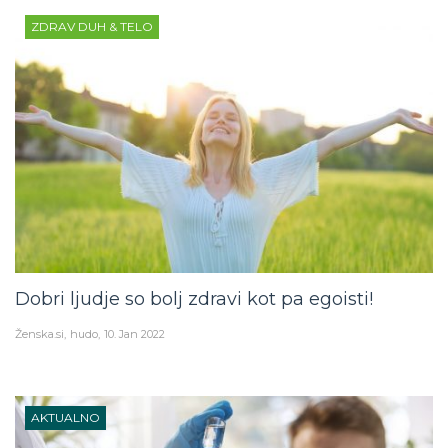
ZDRAV DUH & TELO
Dobri ljudje so bolj zdravi kot pa egoisti!
Ženska.si
hudo
10. Jan 2022
AKTUALNO