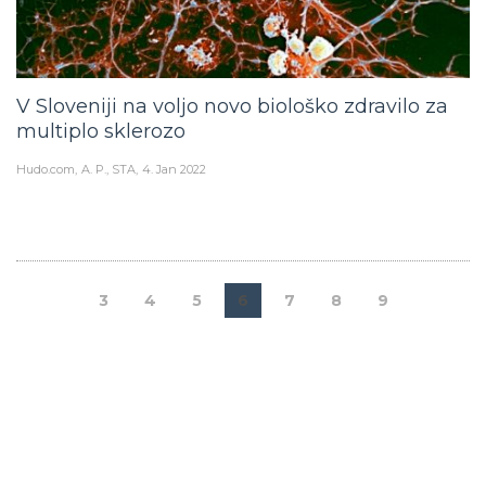
V Sloveniji na voljo novo biološko zdravilo za
multiplo sklerozo
Hudo.com
A. P., STA
4. Jan 2022
3
4
5
6
7
8
9