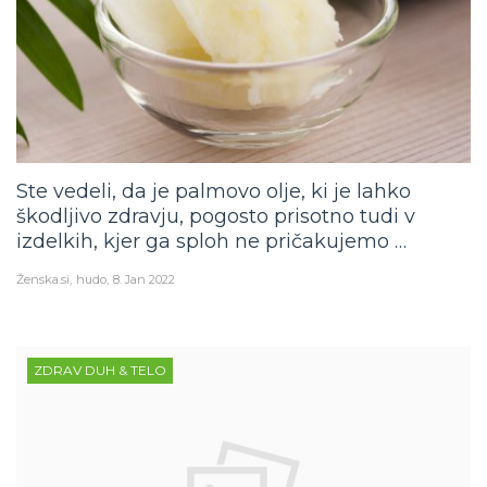
Ste vedeli, da je palmovo olje, ki je lahko
škodljivo zdravju, pogosto prisotno tudi v
izdelkih, kjer ga sploh ne pričakujemo …
Ženska.si
hudo
8. Jan 2022
ZDRAV DUH & TELO