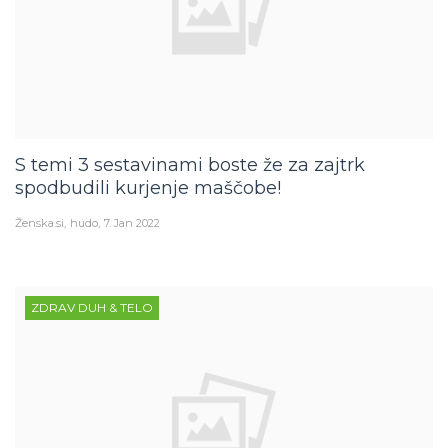
S temi 3 sestavinami boste že za zajtrk
spodbudili kurjenje maščobe!
Ženska.si
hudo
7. Jan 2022
ZDRAV DUH & TELO