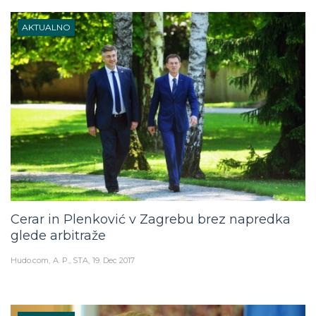
AKTUALNO
Cerar in Plenković v Zagrebu brez napredka
glede arbitraže
Hudo.com
A. P., STA
19. Dec 2017