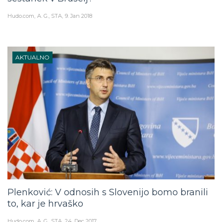
Hudo.com
A. G., STA
9. Jan 2018
AKTUALNO
Plenković: V odnosih s Slovenijo bomo branili
to, kar je hrvaško
Hudo.com
A. G., STA
24. Dec 2017