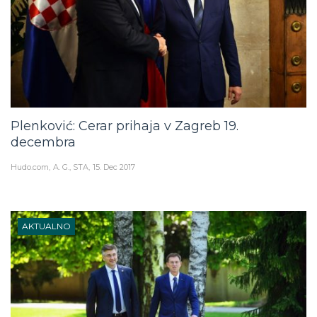
Plenković: Cerar prihaja v Zagreb 19.
decembra
Hudo.com
A. G., STA
15. Dec 2017
AKTUALNO