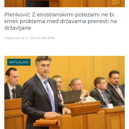
Plenković: Z enostranskimi potezami ne bi
smeli problema med državama prenesti na
državljane
Hudo.com
A. G., STA
6. Feb 2018
AKTUALNO