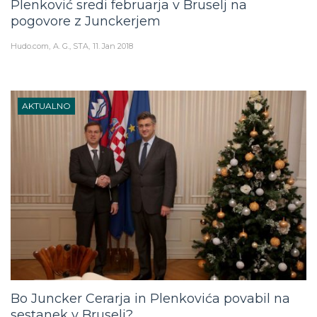
Plenković sredi februarja v Bruselj na
pogovore z Junckerjem
Hudo.com
A. G., STA
11. Jan 2018
AKTUALNO
Bo Juncker Cerarja in Plenkovića povabil na
sestanek v Bruselj?