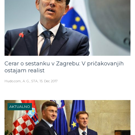
Cerar o sestanku v Zagrebu: V pričakovanjih
ostajam realist
Hudo.com
A. G., STA
15. Dec 2017
AKTUALNO