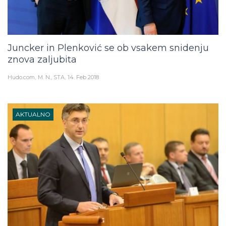
Juncker in Plenković se ob vsakem snidenju
znova zaljubita
Hudo.com
M. N., STA
14. Feb 2018
AKTUALNO