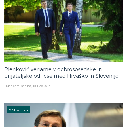
Plenković verjame v dobrososedske in
prijateljske odnose med Hrvaško in Slovenijo
Hudo.com
sabina
18. Dec 2017
AKTUALNO