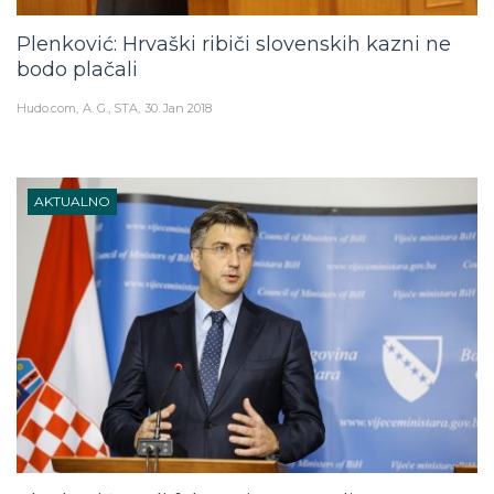
Plenković: Hrvaški ribiči slovenskih kazni ne
bodo plačali
Hudo.com
A. G., STA
30. Jan 2018
AKTUALNO