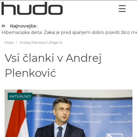
Najnovejše:
Hibernacijska dieta: Zakaj je pred spanjem dobro pojesti žlico 
Hudo
/
Andrej Plenković (Page 4)
Vsi članki v
Andrej
Plenković
AKTUALNO