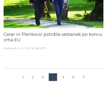
Cerar in Plenković potrdila sestanek po koncu
vrha EU
Hudo.com
A. P., STA
15. Dec 2017
1
2
3
4
5
6
7