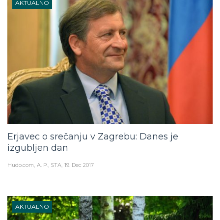
AKTUALNO
Erjavec o srečanju v Zagrebu: Danes je
izgubljen dan
Hudo.com
A. P., STA
19. Dec 2017
AKTUALNO