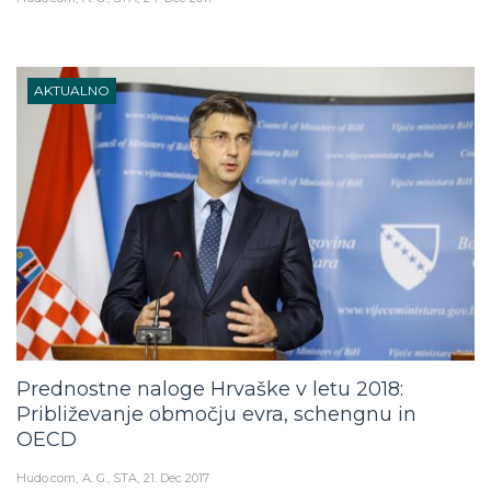
AKTUALNO
Prednostne naloge Hrvaške v letu 2018:
Približevanje območju evra, schengnu in
OECD
Hudo.com
A. G., STA
21. Dec 2017