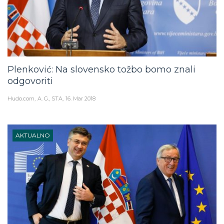
Plenković: Na slovensko tožbo bomo znali
odgovoriti
Hudo.com
A. G., STA
16. Mar 2018
AKTUALNO