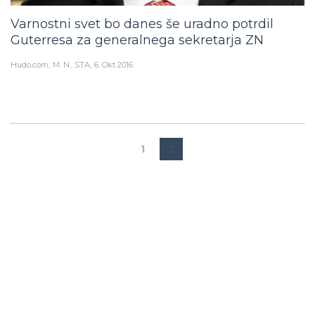
Varnostni svet bo danes še uradno potrdil
Guterresa za generalnega sekretarja ZN
Hudo.com
M. N., STA
6. Okt 2016
1
2