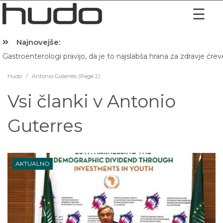
Najnovejše:
Gastroenterologi pravijo, da je to najslabša hrana za zdravje črev
Hibernacijska dieta: Zakaj je pred spanjem dobro pojesti žlico 
Hudo
/
Antonio Guterres (Page 2)
Vsi članki v
Antonio
Guterres
AKTUALNO