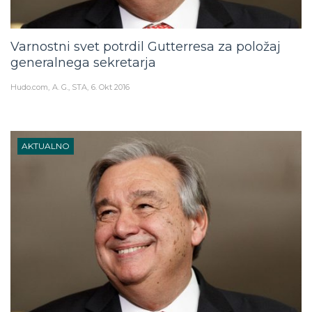
Varnostni svet potrdil Gutterresa za položaj
generalnega sekretarja
Hudo.com
A. G., STA
6. Okt 2016
AKTUALNO