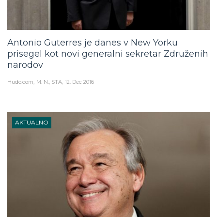
Antonio Guterres je danes v New Yorku
prisegel kot novi generalni sekretar Združenih
narodov
Hudo.com
M. N., STA
12. Dec 2016
AKTUALNO