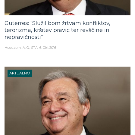
Guterres: “Služil bom žrtvam konfliktov,
terorizma, kršitev pravic ter revščine in
nepravičnosti”
Hudo.com
A. G., STA
6. Okt 2016
AKTUALNO