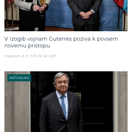
V izogib vojnam Guterres poziva k povsem
novemu pristopu
Hudo.com
A. P., STA
10. Jan 2017
AKTUALNO