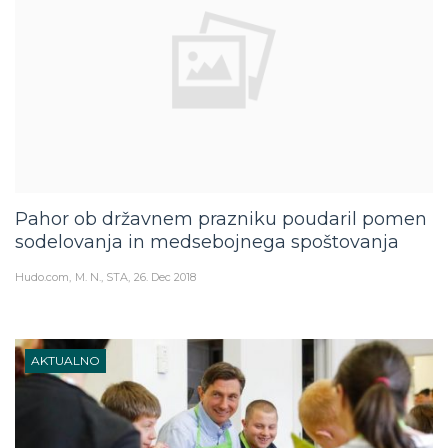
Pahor ob državnem prazniku poudaril pomen
sodelovanja in medsebojnega spoštovanja
Hudo.com
M. N., STA
26. Dec 2018
AKTUALNO