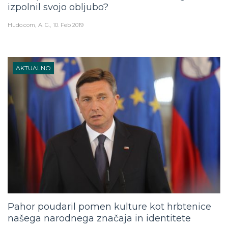
izpolnil svojo obljubo?
Hudo.com
A. G.
10. Feb 2019
AKTUALNO
Pahor poudaril pomen kulture kot hrbtenice
našega narodnega značaja in identitete