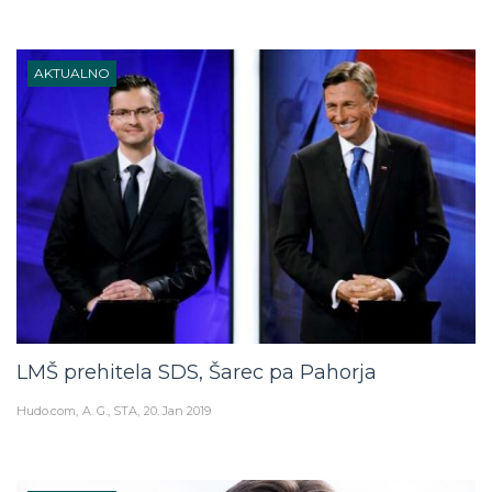
AKTUALNO
LMŠ prehitela SDS, Šarec pa Pahorja
Hudo.com
A. G., STA
20. Jan 2019