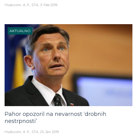
Hudo.com
A. P., STA
3. Feb 2019
AKTUALNO
Pahor opozoril na nevarnost ‘drobnih
nestrpnosti’
Hudo.com
A. P., STA
25. Jan 2019