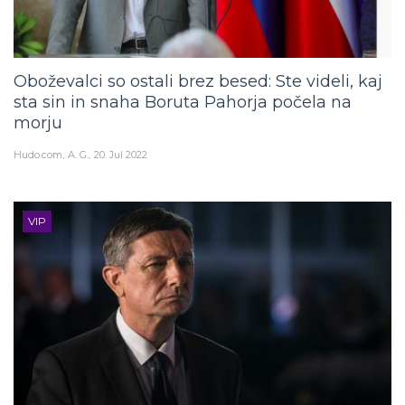
Oboževalci so ostali brez besed: Ste videli, kaj
sta sin in snaha Boruta Pahorja počela na
morju
Hudo.com
A. G.
20. Jul 2022
VIP