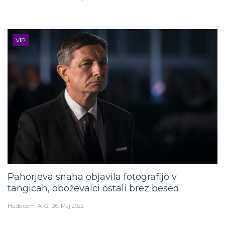
VIP
Pahorjeva snaha objavila fotografijo v
tangicah, oboževalci ostali brez besed
Hudo.com
A. G.
26. Maj 2022