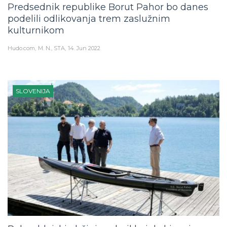
Predsednik republike Borut Pahor bo danes
podelili odlikovanja trem zaslužnim
kulturnikom
Hudo.com
M. N., STA
14. Jun 2022
SLOVENIJA