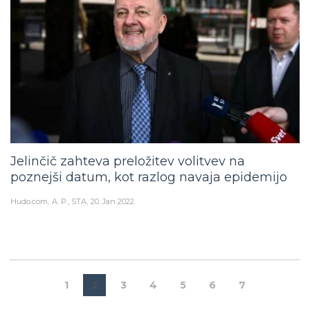
Jelinčič zahteva preložitev volitvev na
poznejši datum, kot razlog navaja epidemijo
Hudo.com
A. P., STA
20. Jan 2022
1
2
3
4
5
6
7