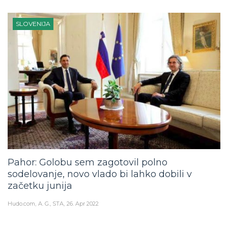
SLOVENIJA
Pahor: Golobu sem zagotovil polno
sodelovanje, novo vlado bi lahko dobili v
začetku junija
Hudo.com
A. G., STA
26. Apr 2022