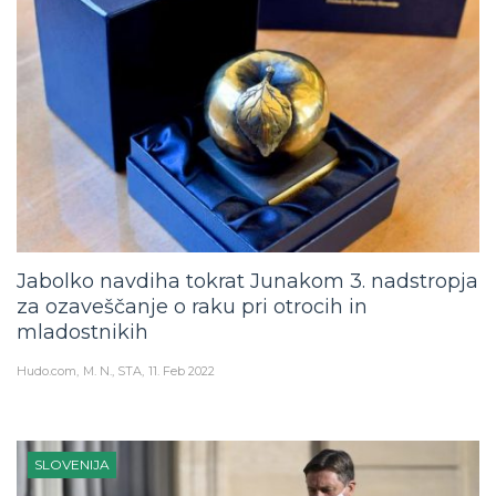
Jabolko navdiha tokrat Junakom 3. nadstropja
za ozaveščanje o raku pri otrocih in
mladostnikih
Hudo.com
M. N., STA
11. Feb 2022
SLOVENIJA