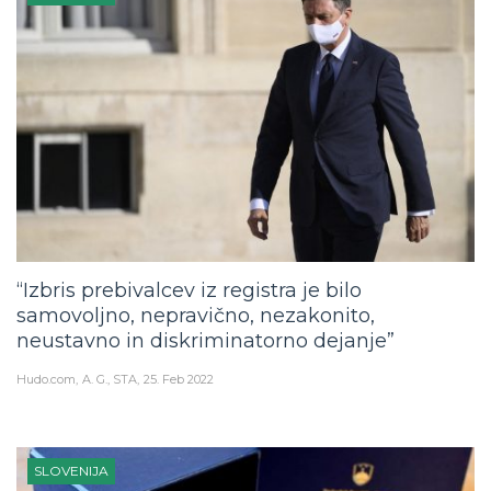
“Izbris prebivalcev iz registra je bilo
samovoljno, nepravično, nezakonito,
neustavno in diskriminatorno dejanje”
Hudo.com
A. G., STA
25. Feb 2022
SLOVENIJA