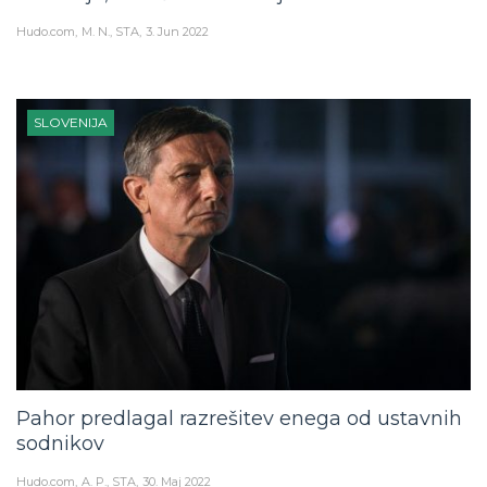
Hudo.com
M. N., STA
3. Jun 2022
SLOVENIJA
Pahor predlagal razrešitev enega od ustavnih
sodnikov
Hudo.com
A. P., STA
30. Maj 2022