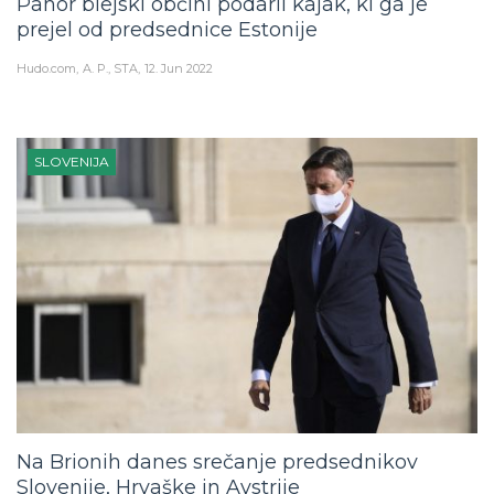
Pahor blejski občini podaril kajak, ki ga je
prejel od predsednice Estonije
Hudo.com
A. P., STA
12. Jun 2022
SLOVENIJA
Na Brionih danes srečanje predsednikov
Slovenije, Hrvaške in Avstrije