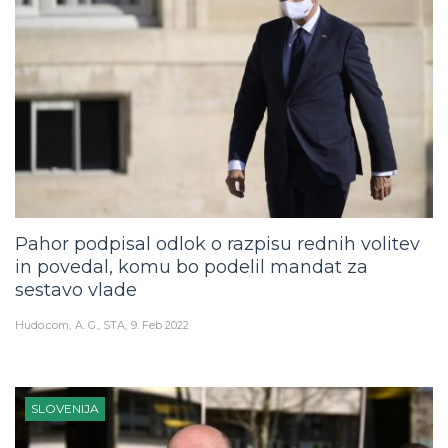
Pahor podpisal odlok o razpisu rednih volitev
in povedal, komu bo podelil mandat za
sestavo vlade
Hudo.com
A. G., STA
9. Feb 2022
SLOVENIJA