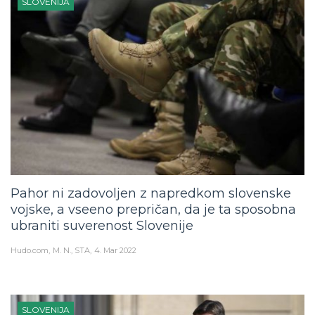
SLOVENIJA
Pahor ni zadovoljen z napredkom slovenske
vojske, a vseeno prepričan, da je ta sposobna
ubraniti suverenost Slovenije
Hudo.com
M. N., STA
4. Mar 2022
SLOVENIJA