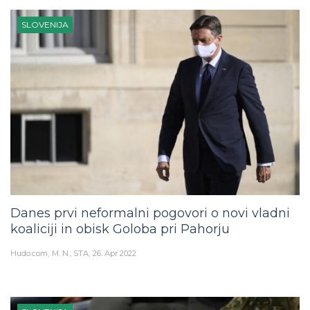
SLOVENIJA
Danes prvi neformalni pogovori o novi vladni
koaliciji in obisk Goloba pri Pahorju
Hudo.com
M. N., STA
26. Apr 2022