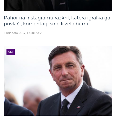
Pahor na Instagramu razkril, katera igralka ga
privlači, komentarji so bili zelo burni
Hudo.com
A. G.
19. Jul 2022
VIP