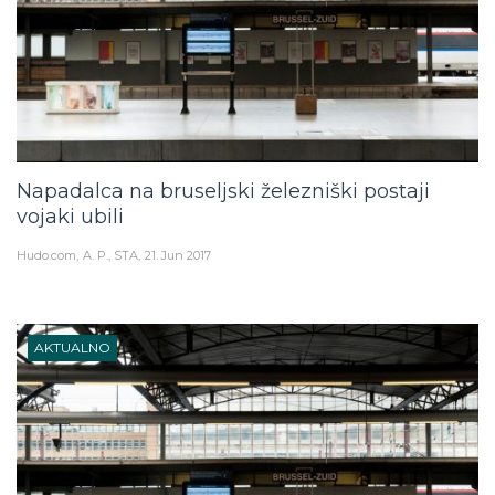
Napadalca na bruseljski železniški postaji
vojaki ubili
Hudo.com
A. P., STA
21. Jun 2017
AKTUALNO