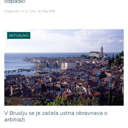
odpadki
Hudo.com
A. G., STA
22. Maj 2018
AKTUALNO
V Bruslju se je začela ustna obravnava o
arbitraži