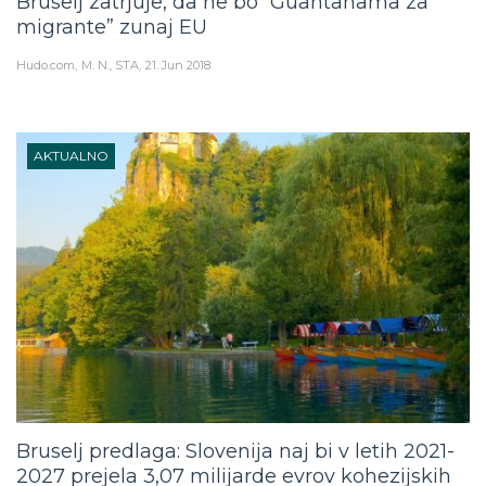
Bruselj zatrjuje, da ne bo “Guantanama za
migrante” zunaj EU
Hudo.com
M. N., STA
21. Jun 2018
AKTUALNO
Bruselj predlaga: Slovenija naj bi v letih 2021-
2027 prejela 3,07 milijarde evrov kohezijskih