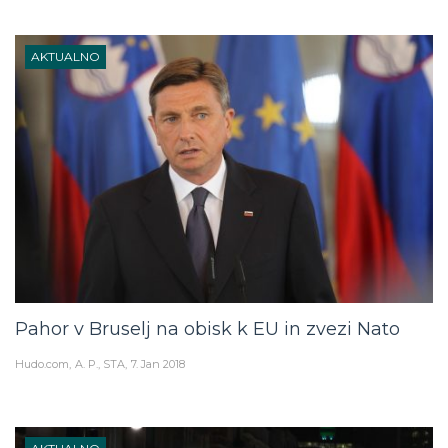
AKTUALNO
Pahor v Bruselj na obisk k EU in zvezi Nato
Hudo.com
A. P., STA
7. Jan 2018