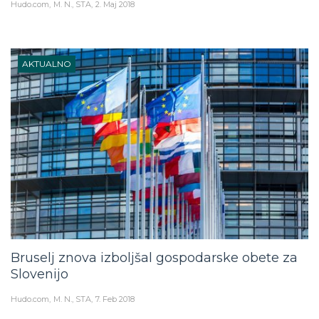
Hudo.com
M. N., STA
2. Maj 2018
AKTUALNO
Bruselj znova izboljšal gospodarske obete za
Slovenijo
Hudo.com
M. N., STA
7. Feb 2018