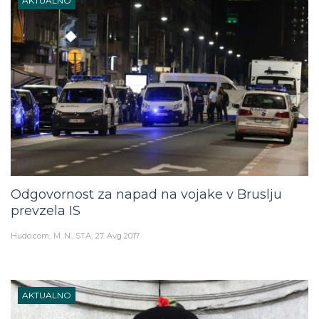
AKTUALNO
Odgovornost za napad na vojake v Bruslju
prevzela IS
Hudo.com
M. N., STA
27. Avg 2017
AKTUALNO