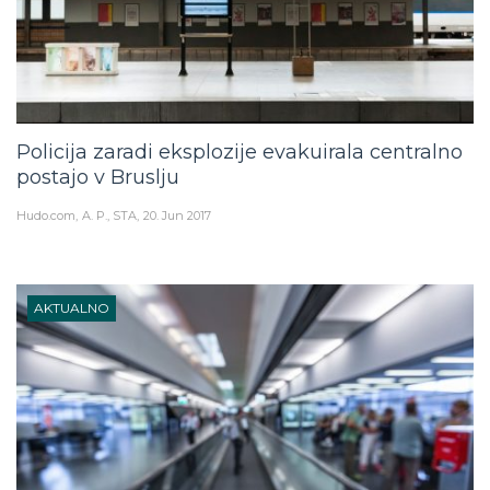
Policija zaradi eksplozije evakuirala centralno
postajo v Bruslju
Hudo.com
A. P., STA
20. Jun 2017
AKTUALNO