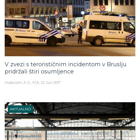
V zvezi s terorističnim incidentom v Bruslju
pridržali štiri osumljence
Hudo.com
A. G., STA
22. Jun 2017
AKTUALNO