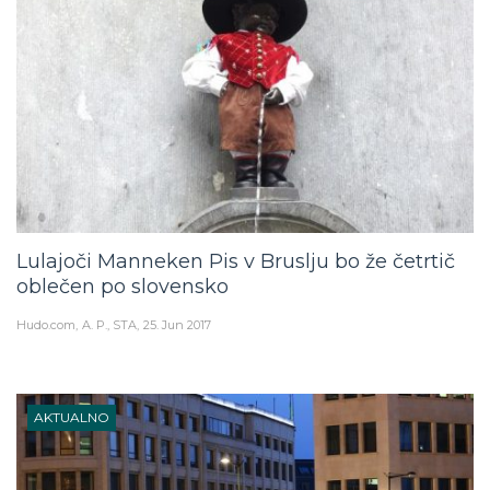
Lulajoči Manneken Pis v Bruslju bo že četrtič
oblečen po slovensko
Hudo.com
A. P., STA
25. Jun 2017
AKTUALNO