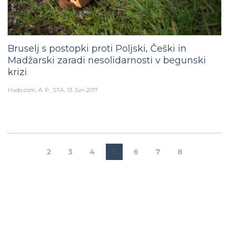
Bruselj s postopki proti Poljski, Češki in
Madžarski zaradi nesolidarnosti v begunski
krizi
Hudo.com
A. P., STA
13. Jun 2017
2
3
4
5
6
7
8