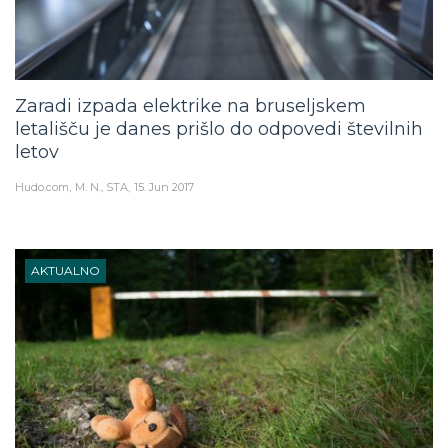
Zaradi izpada elektrike na bruseljskem
letališču je danes prišlo do odpovedi številnih
letov
Hudo.com
M. N., STA
15. Jun 2017
AKTUALNO