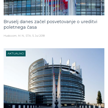
Bruselj danes začel posvetovanje o ureditvi
poletnega časa
Hudo.com
M. N., STA
5. Jul 2018
AKTUALNO