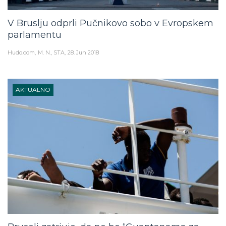
V Bruslju odprli Pučnikovo sobo v Evropskem
parlamentu
Hudo.com
M. N., STA
28. Jun 2018
AKTUALNO