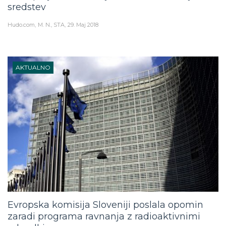
sredstev
Hudo.com
M. N., STA
29. Maj 2018
AKTUALNO
Evropska komisija Sloveniji poslala opomin
zaradi programa ravnanja z radioaktivnimi