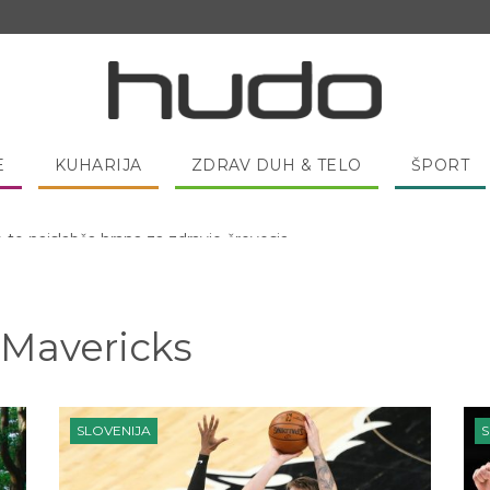
E
KUHARIJA
ZDRAV DUH & TELO
ŠPORT
 pred spanjem dobro pojesti žlico medu?
 Mavericks
SLOVENIJA
S