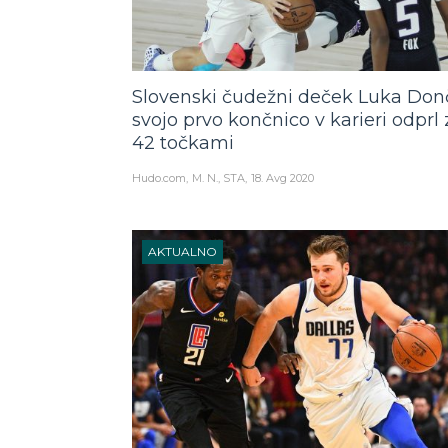
Slovenski čudežni deček Luka Don
svojo prvo končnico v karieri odprl 
42 točkami
Hudo.com
M. N., STA
18. Avg 2020
AKTUALNO