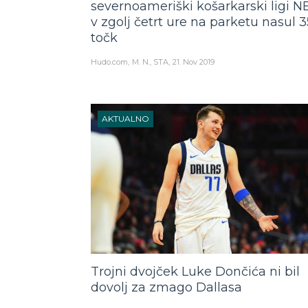
severnoameriški košarkarski ligi N
v zgolj četrt ure na parketu nasul 3
točk
Hudo.com
M. N., STA
21. Nov 2019
AKTUALNO
Trojni dvojček Luke Dončića ni bil
dovolj za zmago Dallasa