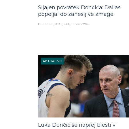
Sijajen povratek Dončića: Dallas
popeljal do zanesljive zmage
Hudo.com
A. G., STA
13. Feb 2020
AKTUALNO
Luka Dončić še naprej blesti v