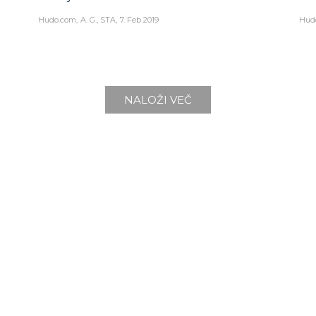
Hudo.com
A. G., STA
7. Feb 2019
Hud
NALOŽI VEČ