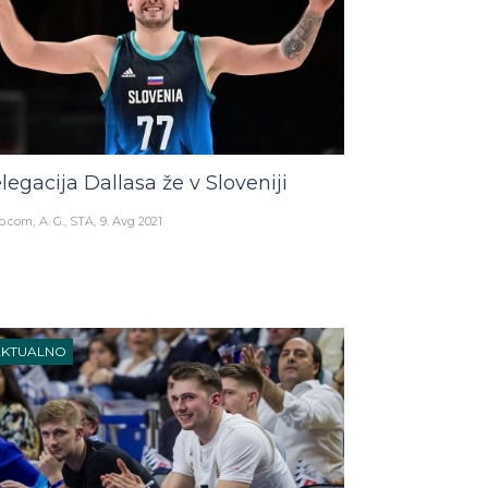
legacija Dallasa že v Sloveniji
o.com
A. G., STA
9. Avg 2021
AKTUALNO