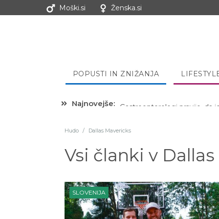
Moški.si
Ženska.si
POPUSTI IN ZNIŽANJA
LIFESTYL
Najnovejše:
Hibernacijska dieta: Zakaj je
Hudo
/
Dallas Mavericks
Vsi članki v
Dallas
SLOVENIJA