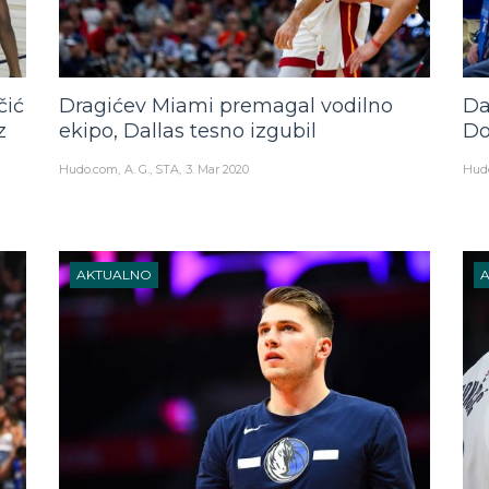
čić
Dragićev Miami premagal vodilno
Da
z
ekipo, Dallas tesno izgubil
Do
Hudo.com
A. G., STA
3. Mar 2020
Hud
AKTUALNO