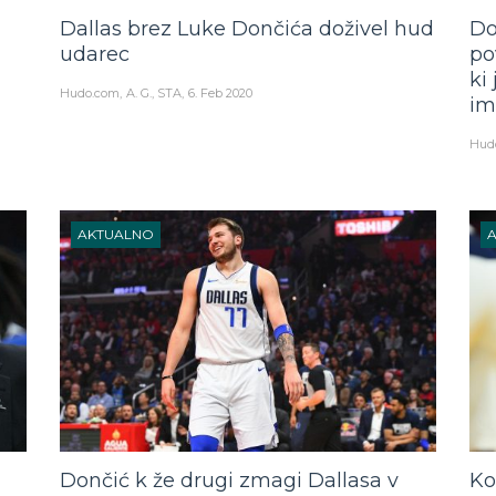
Dallas brez Luke Dončića doživel hud
Do
udarec
po
ki
Hudo.com
A. G., STA
6. Feb 2020
im
Hud
AKTUALNO
Dončić k že drugi zmagi Dallasa v
Ko