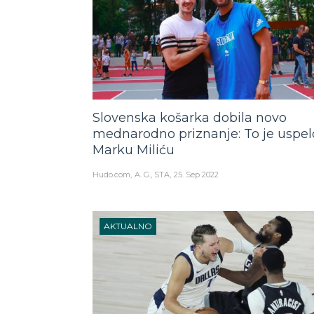
Slovenska košarka dobila novo
mednarodno priznanje: To je uspel
Marku Miliću
Hudo.com
A. G., STA
25. Sep 2022
AKTUALNO