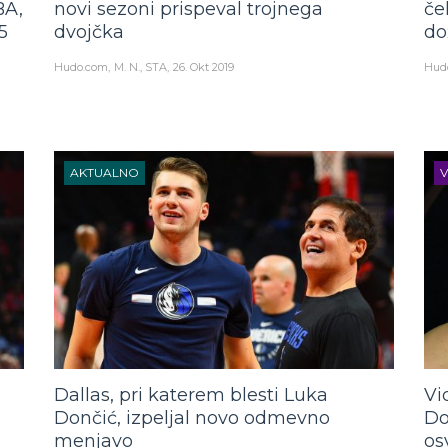
BA,
novi sezoni prispeval trojnega
če
5
dvojčka
do
Hudo.com
M. N., STA
26. Okt 2019
Hud
AKTUALNO
V
Dallas, pri katerem blesti Luka
Vi
Dončić, izpeljal novo odmevno
Do
menjavo
os