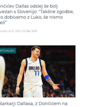
nčićev Dallas odslej še bolj
vezan s Slovenijo: “Takšne zgodbe,
 jo dobivamo z Luko, še nismo
eli”
o.com
A. G., STA
23. Dec 2019
AKTUALNO
šarkarji Dallasa, z Dončićem na