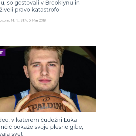
lu, so gostovali v Brooklynu in
živeli pravo katastrofo
o.com
M. N., STA
5. Mar 2019
IP
deo, v katerem čudežni Luka
nčić pokaže svoje plesne gibe,
vaja svet