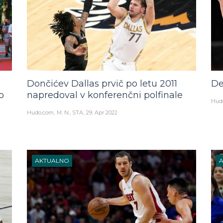
Dončićev Dallas prvič po letu 2011
De
o
napredoval v konferenčni polfinale
Hud
Hudo.com
M. N., STA
29. Apr 2022
AKTUALNO