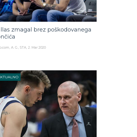
llas zmagal brez poškodovanega
nčića
o.com
A. G., STA
2. Mar 2020
AKTUALNO