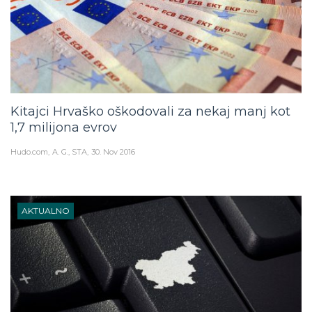
Kitajci Hrvaško oškodovali za nekaj manj kot
1,7 milijona evrov
Hudo.com
A. G., STA
30. Nov 2016
AKTUALNO