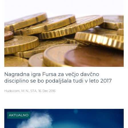
Nagradna igra Fursa za večjo davčno
disciplino se bo podaljšala tudi v leto 2017
Hudo.com
M. N., STA
16. Dec 2016
AKTUALNO