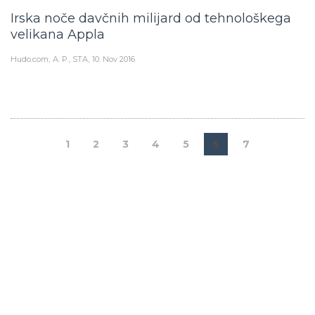
Irska noče davčnih milijard od tehnološkega
velikana Appla
Hudo.com
A. P., STA
10. Nov 2016
1
2
3
4
5
6
7