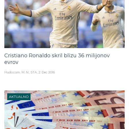
Cristiano Ronaldo skril blizu 36 milijonov
evrov
Hudo.com
M. N., STA
2. Dec 2016
AKTUALNO