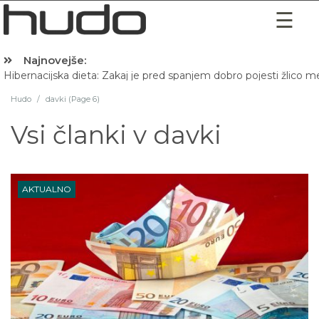
Najnovejše:
Hibernacijska dieta: Zakaj je pred spanjem dobro pojesti žlico 
Hudo
/
davki (Page 6)
Vsi članki v
davki
AKTUALNO