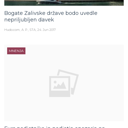
Bogate Zalivske države bodo uvedle
nepriljubljen davek
Hudo.com
A. P., STA
24. Jun 2017
MNENJA