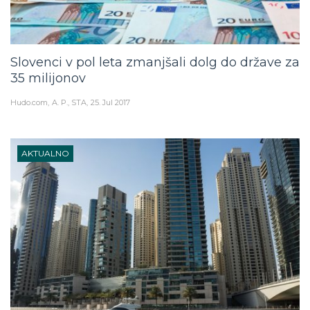
Slovenci v pol leta zmanjšali dolg do države za
35 milijonov
Hudo.com
A. P., STA
25. Jul 2017
AKTUALNO