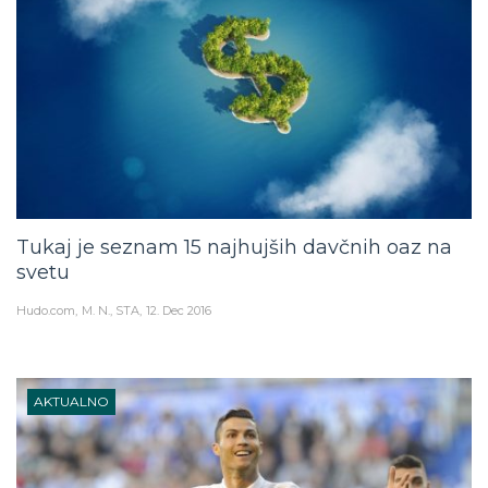
Tukaj je seznam 15 najhujših davčnih oaz na
svetu
Hudo.com
M. N., STA
12. Dec 2016
AKTUALNO