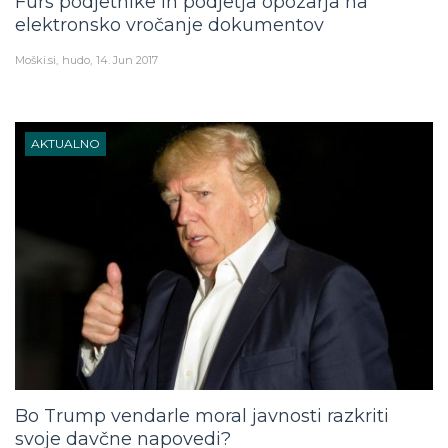
Furs podjetnike in podjetja opozarja na
elektronsko vročanje dokumentov
Moški.si
hudo
14. Jun 2017
AKTUALNO
Bo Trump vendarle moral javnosti razkriti
svoje davčne napovedi?