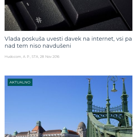
Vlada poskuša uvesti davek na internet, vsi pa
nad tem niso navdušeni
Hudo.com
A. P., STA
28. Nov 2016
AKTUALNO