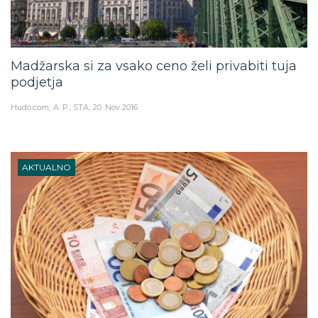
Madžarska si za vsako ceno želi privabiti tuja
podjetja
Hudo.com
A. P., STA
20. Nov 2016
AKTUALNO