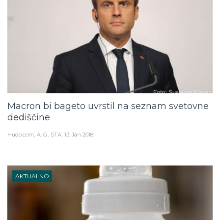
Macron bi bageto uvrstil na seznam svetovne
dediščine
Hudo.com
A. G., STA
13. Jan 2018
AKTUALNO