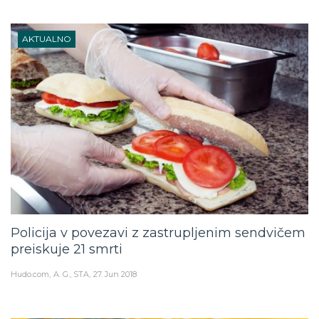
AKTUALNO
Policija v povezavi z zastrupljenim sendvičem
preiskuje 21 smrti
Hudo.com
A. G., STA
27. Jun 2018