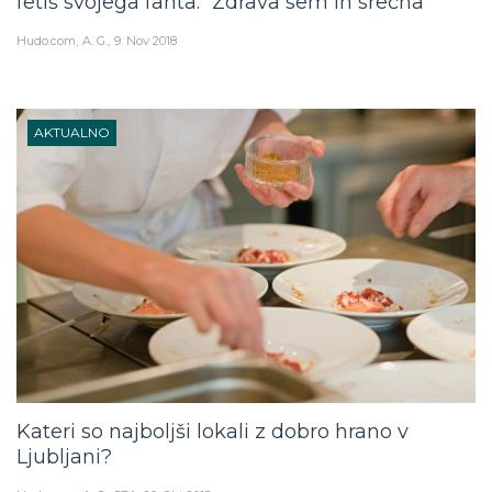
fetiš svojega fanta: “Zdrava sem in srečna”
Hudo.com
A. G.
9. Nov 2018
AKTUALNO
Kateri so najboljši lokali z dobro hrano v
Ljubljani?