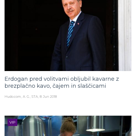
Erdogan pred volitvami obljubil kavarne z
brezplačno kavo, čajem in slaščicami
Hudo.com
A. G., STA
8. Jun 2018
VIP