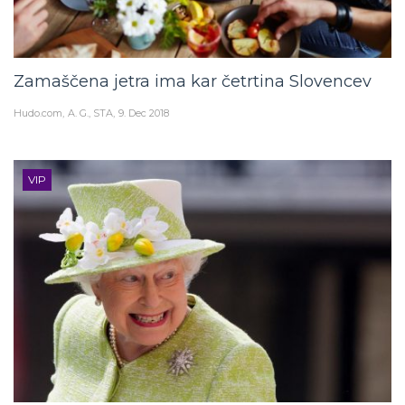
Zamaščena jetra ima kar četrtina Slovencev
Hudo.com
A. G., STA
9. Dec 2018
VIP