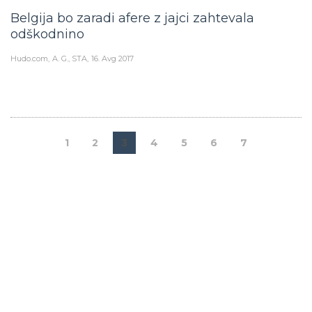
Belgija bo zaradi afere z jajci zahtevala
odškodnino
Hudo.com
A. G., STA
16. Avg 2017
1
2
3
4
5
6
7