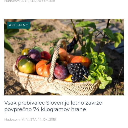
Hudo.com
A. G., STA
20. Okt 2018
AKTUALNO
Vsak prebivalec Slovenije letno zavrže
povprečno 74 kilogramov hrane
Hudo.com
M. N., STA
14. Okt 2018