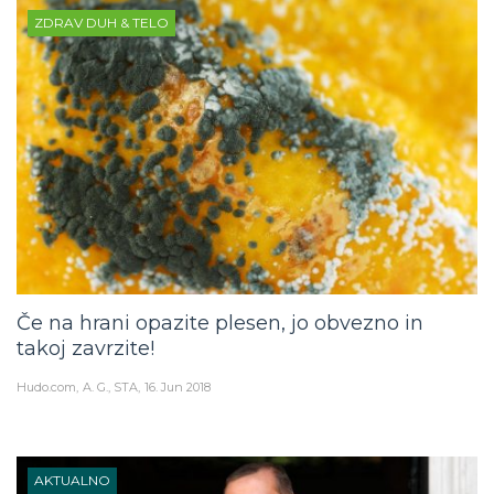
ZDRAV DUH & TELO
Če na hrani opazite plesen, jo obvezno in
takoj zavrzite!
Hudo.com
A. G., STA
16. Jun 2018
AKTUALNO