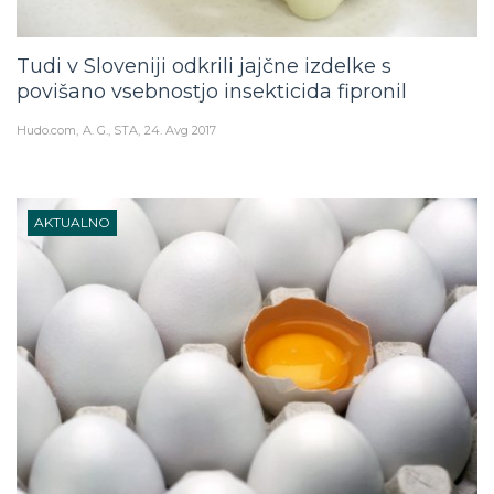
Tudi v Sloveniji odkrili jajčne izdelke s
povišano vsebnostjo insekticida fipronil
Hudo.com
A. G., STA
24. Avg 2017
AKTUALNO