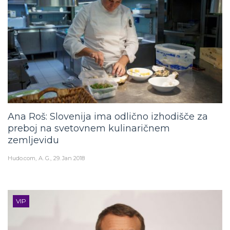
Ana Roš: Slovenija ima odlično izhodišče za
preboj na svetovnem kulinaričnem
zemljevidu
Hudo.com
A. G.
29. Jan 2018
VIP