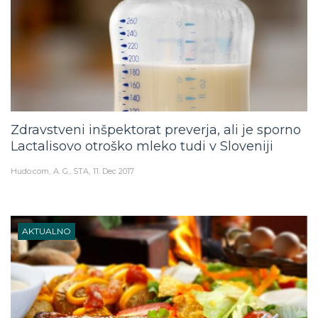
Zdravstveni inšpektorat preverja, ali je sporno
Lactalisovo otroško mleko tudi v Sloveniji
Hudo.com
A. G., STA
11. Dec 2017
AKTUALNO