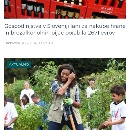
Gospodinjstva v Sloveniji lani za nakupe hrane
in brezalkoholnih pijač porabila 2671 evrov
Hudo.com
A. G., STA
9. Okt 2016
AKTUALNO