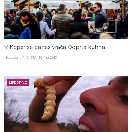
V Koper se danes vrača Odprta kuhna
Hudo.com
A. G., STA
26. Apr 2016
LIFESTYLE