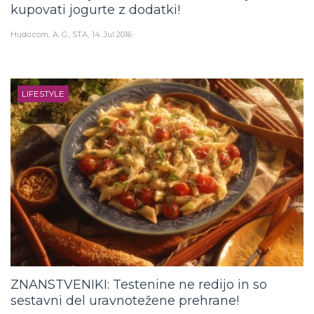
kupovati jogurte z dodatki!
Hudo.com
A. G., STA
14. Jul 2016
LIFESTYLE
ZNANSTVENIKI: Testenine ne redijo in so
sestavni del uravnotežene prehrane!