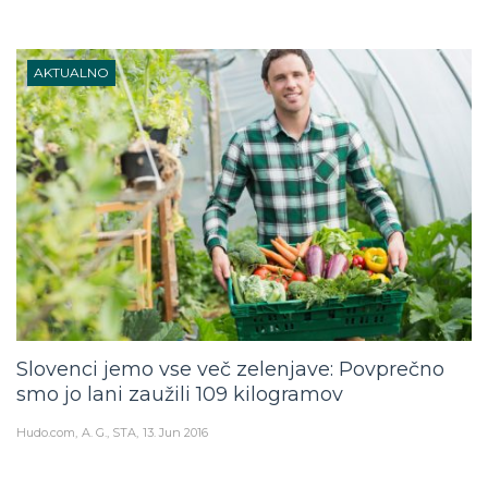
AKTUALNO
Slovenci jemo vse več zelenjave: Povprečno
smo jo lani zaužili 109 kilogramov
Hudo.com
A. G., STA
13. Jun 2016