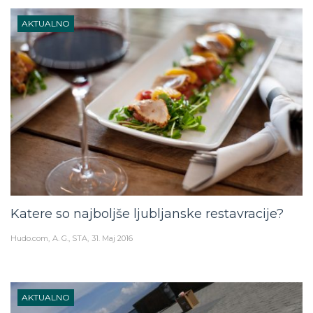
AKTUALNO
Katere so najboljše ljubljanske restavracije?
Hudo.com
A. G., STA
31. Maj 2016
AKTUALNO