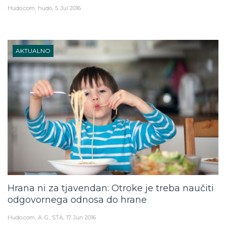
Hudo.com
hudo
5. Jul 2016
AKTUALNO
Hrana ni za tjavendan: Otroke je treba naučiti
odgovornega odnosa do hrane
Hudo.com
A. G., STA
17. Jun 2016