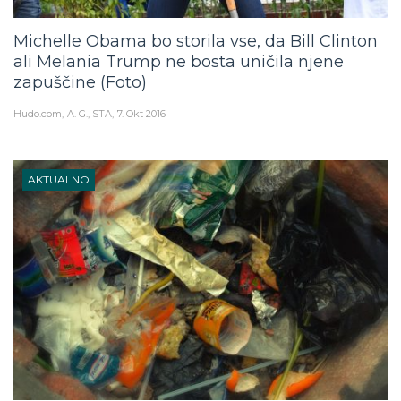
Michelle Obama bo storila vse, da Bill Clinton
ali Melania Trump ne bosta uničila njene
zapuščine (Foto)
Hudo.com
A. G., STA
7. Okt 2016
AKTUALNO