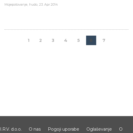
Mojepotovanje
hudo
23. Apr 2014
1
2
3
4
5
6
7
I.R.V. d.o.o.
O nas
Pogoji uporabe
Oglaševanje
O