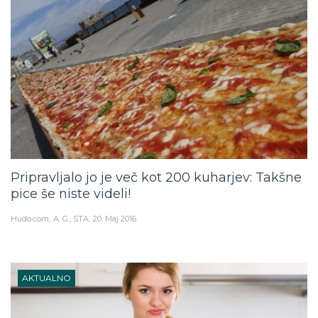
Pripravljalo jo je več kot 200 kuharjev: Takšne
pice še niste videli!
Hudo.com
A. G., STA
20. Maj 2016
AKTUALNO