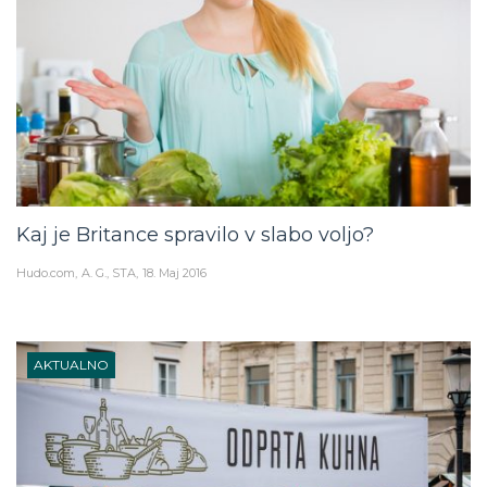
Kaj je Britance spravilo v slabo voljo?
Hudo.com
A. G., STA
18. Maj 2016
AKTUALNO