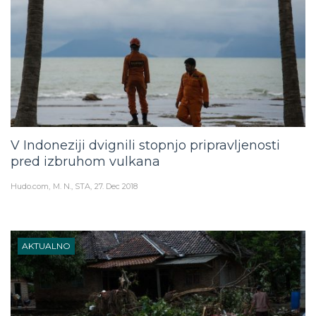
V Indoneziji dvignili stopnjo pripravljenosti
pred izbruhom vulkana
Hudo.com
M. N., STA
27. Dec 2018
AKTUALNO