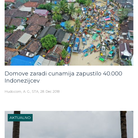
Domove zaradi cunamija zapustilo 40.000
Indonezijcev
Hudo.com
A. G., STA
28. Dec 2018
AKTUALNO