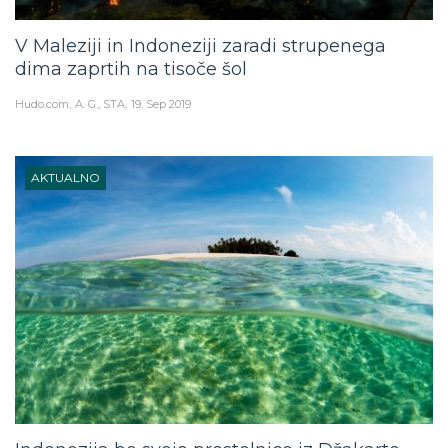
V Maleziji in Indoneziji zaradi strupenega
dima zaprtih na tisoče šol
Hudo.com
A. G., STA
19. Sep 2019
AKTUALNO