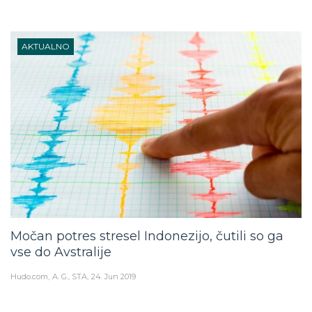
AKTUALNO
Močan potres stresel Indonezijo, čutili so ga
vse do Avstralije
Hudo.com
A. G., STA
24. Jun 2019