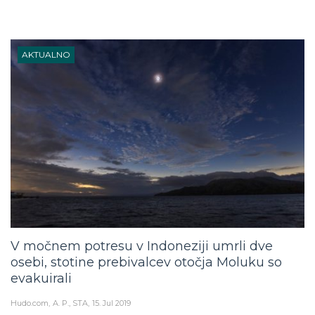
AKTUALNO
V močnem potresu v Indoneziji umrli dve
osebi, stotine prebivalcev otočja Moluku so
evakuirali
Hudo.com
A. P., STA
15. Jul 2019