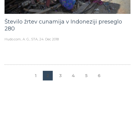
Število žrtev cunamija v Indoneziji preseglo
280
Hudo.com
A. G., STA
24. Dec 2018
1
2
3
4
5
6