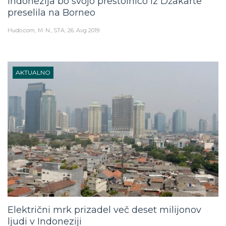
Indonezija bo svojo prestolnico iz Džakarte
preselila na Borneo
Hudo.com
M. N., STA
26. Avg 2019
AKTUALNO
Električni mrk prizadel več deset milijonov
ljudi v Indoneziji