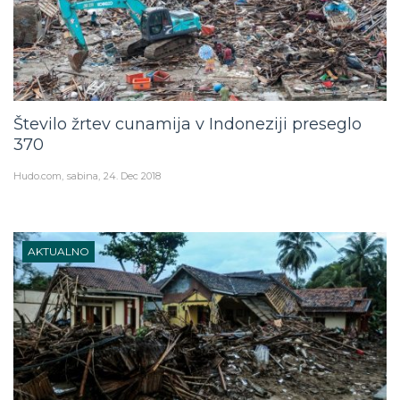
Število žrtev cunamija v Indoneziji preseglo
370
Hudo.com
sabina
24. Dec 2018
AKTUALNO