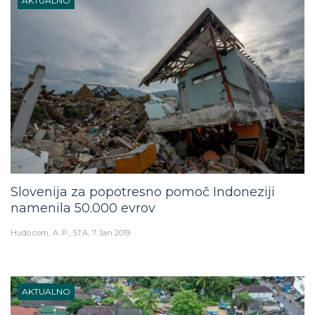
AKTUALNO
Slovenija za popotresno pomoč Indoneziji
namenila 50.000 evrov
Hudo.com
A. P., STA
7. Jan 2019
AKTUALNO