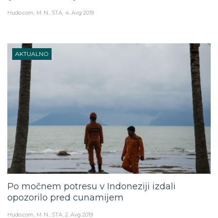
Hudo.com
M. N., STA
4. Avg 2019
AKTUALNO
Po močnem potresu v Indoneziji izdali
opozorilo pred cunamijem
Hudo.com
M. N., STA
2. Avg 2019