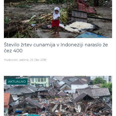
Število žrtev cunamija v Indoneziji naraslo že
čez 400
Hudo.com
sabina
25. Dec 2018
AKTUALNO