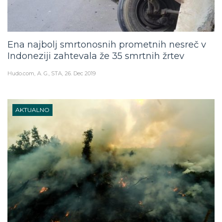
Ena najbolj smrtonosnih prometnih nesreč v
Indoneziji zahtevala že 35 smrtnih žrtev
Hudo.com
A. G., STA
26. Dec 2019
AKTUALNO