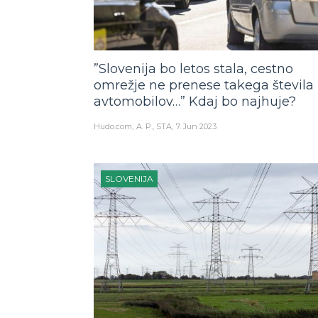
”Slovenija bo letos stala, cestno
omrežje ne prenese takega števila
avtomobilov…” Kdaj bo najhuje?
Hudo.com
A. P., STA
7. Jun 2023
SLOVENIJA