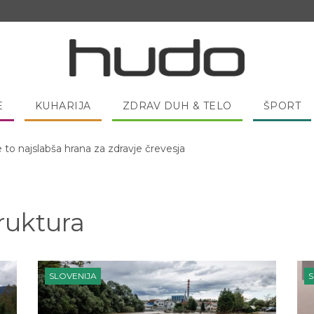
E
KUHARIJA
ZDRAV DUH & TELO
ŠPORT
 pred spanjem dobro pojesti žlico medu?
truktura
SLOVENIJA
S