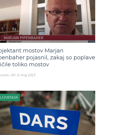
ojektant mostov Marjan
penbaher pojasnil, zakaj so poplave
ičile toliko mostov
o.com
AP
6. Avg 2023
LOVENIJA