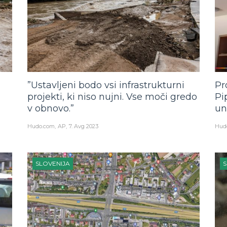
”Ustavljeni bodo vsi infrastrukturni
Pr
projekti, ki niso nujni. Vse moči gredo
Pi
v obnovo.”
un
Hudo.com
AP
7. Avg 2023
Hud
SLOVENIJA
S