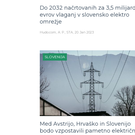
Do 2032 načrtovanih za 3,5 milijar
evrov vlaganj v slovensko elektro
omrežje
Hudo.com
A. P., STA
20. Jan 2023
SLOVENIJA
Med Avstrijo, Hrvaško in Slovenijo
bodo vzpostavili pametno električ