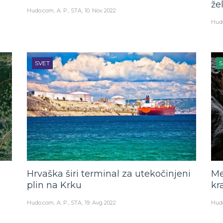
že
Hudo.com
A. P., STA
10. Nov 2022
Hud
SVET
S
Hrvaška širi terminal za utekočinjeni
Me
plin na Krku
kr
Hudo.com
A. P., STA
19. Avg 2022
Hud