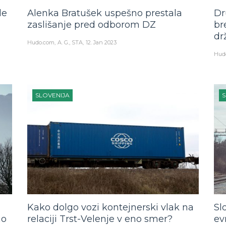
de
Alenka Bratušek uspešno prestala
Dr
zaslišanje pred odborom DZ
br
dr
Hudo.com
A. G., STA
12. Jan 2023
Hud
SLOVENIJA
S
Kako dolgo vozi kontejnerski vlak na
Sl
no
relaciji Trst-Velenje v eno smer?
ev