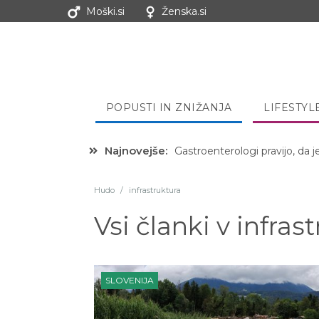
Moški.si
Ženska.si
POPUSTI IN ZNIŽANJA
LIFESTYL
Najnovejše:
Hibernacijska dieta: Zakaj je
Hudo
/
infrastruktura
Vsi članki v
infras
SLOVENIJA