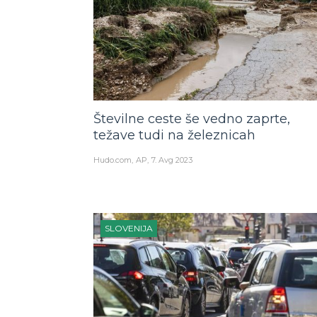
Številne ceste še vedno zaprte,
težave tudi na železnicah
Hudo.com
AP
7. Avg 2023
SLOVENIJA