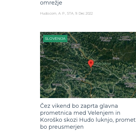
omrežje
Hudo.com
A. P., STA
9. Dec 2022
SLOVENIJA
Čez vikend bo zaprta glavna
prometnica med Velenjem in
Koroško skozi Hudo luknjo, promet
bo preusmerjen