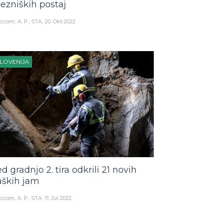
lezniških postaj
o.com
A. P., STA
20. Okt 2022
LOVENIJA
d gradnjo 2. tira odkrili 21 novih
aških jam
o.com
A. P., STA
11. Jul 2022