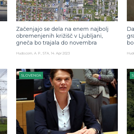
Začenjajo se dela na enem najbolj
Da
obremenjenih križišč v Ljubljani,
gr
gneča bo trajala do novembra
bo
Hudo.com
A. P., STA
14. Apr 2023
Hud
SLOVENIJA
S