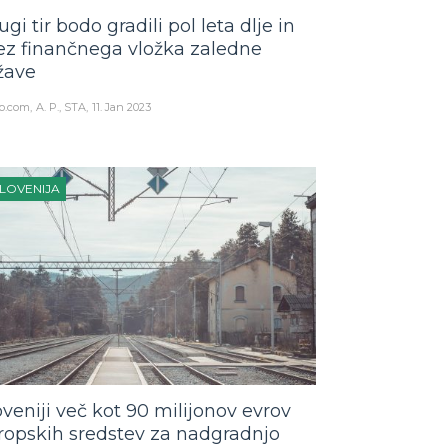
ugi tir bodo gradili pol leta dlje in
ez finančnega vložka zaledne
žave
o.com
A. P., STA
11. Jan 2023
LOVENIJA
oveniji več kot 90 milijonov evrov
ropskih sredstev za nadgradnjo