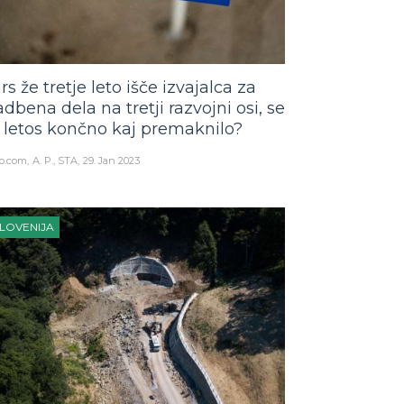
rs že tretje leto išče izvajalca za
adbena dela na tretji razvojni osi, se
 letos končno kaj premaknilo?
o.com
A. P., STA
29. Jan 2023
LOVENIJA