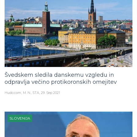
Švedskem sledila danskemu vzgledu in
odpravlja večino protikoronskih omejitev
Hudo.com
M. N., STA
29. Sep 2021
SLOVENIJA