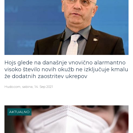
Hojs glede na današnje vnovično alarmantno
visoko število novih okužb ne izključuje kmalu
že dodatnih zaostritev ukrepov
Hudo.com
sabina
14. Sep 2021
AKTUALNO