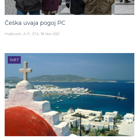
Češka uvaja pogoj PC
Hudo.com
A. P., STA
18. Nov 2021
SVET