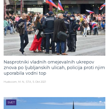
Nasprotniki vladnih omejevalnih ukrepov
znova po ljubljanskih ulicah, policija proti njim
uporabila vodni top
Hudo.com
M. N., STA
5. Okt 2021
SVET