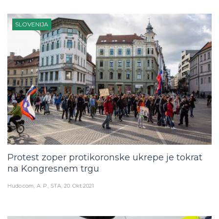
SLOVENIJA
Protest zoper protikoronske ukrepe je tokrat
na Kongresnem trgu
Hudo.com
A. P., STA
20. Okt 2021