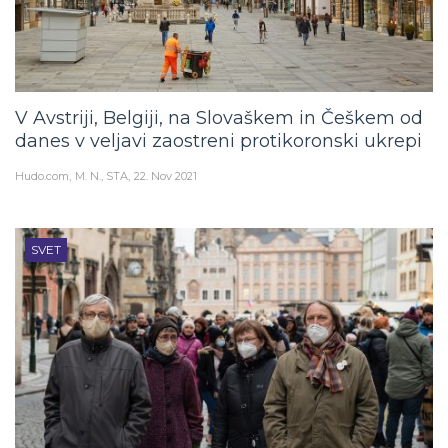
V Avstriji, Belgiji, na Slovaškem in Češkem od
danes v veljavi zaostreni protikoronski ukrepi
Hudo.com
M. N., STA
22. Nov 2021
SVET