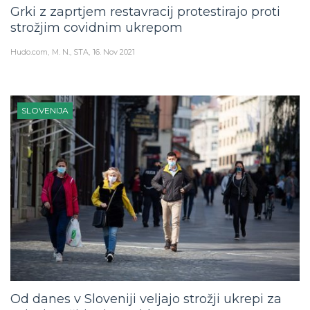
Grki z zaprtjem restavracij protestirajo proti
strožjim covidnim ukrepom
Hudo.com
M. N., STA
16. Nov 2021
SLOVENIJA
Od danes v Sloveniji veljajo strožji ukrepi za