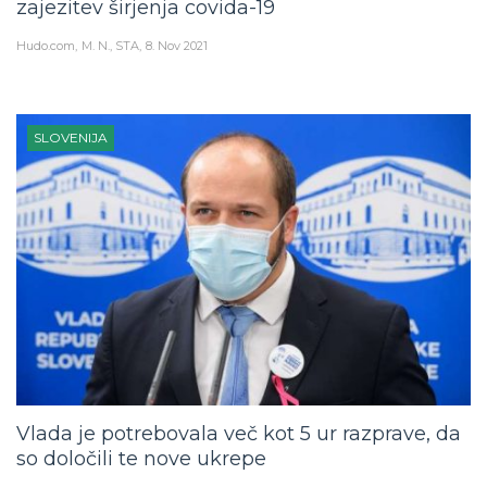
zajezitev širjenja covida-19
Hudo.com
M. N., STA
8. Nov 2021
SLOVENIJA
Vlada je potrebovala več kot 5 ur razprave, da
so določili te nove ukrepe