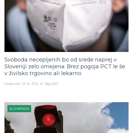
Svoboda necepljenih bo od srede naprej v
Sloveniji zelo omejena: Brez pogoja PCT le še
v živilsko trgovino ali lekarno
Hudo.com
M. N., STA
14. Sep 2021
SLOVENIJA