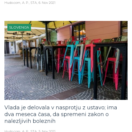
Hudo.com
A. P., STA
6. Nov 2021
SLOVENIJA
Vlada je delovala v nasprotju z ustavo; ima
dva meseca časa, da spremeni zakon o
nalezljivih boleznih
Hudo.com
A. P., STA
5. Nov 2021