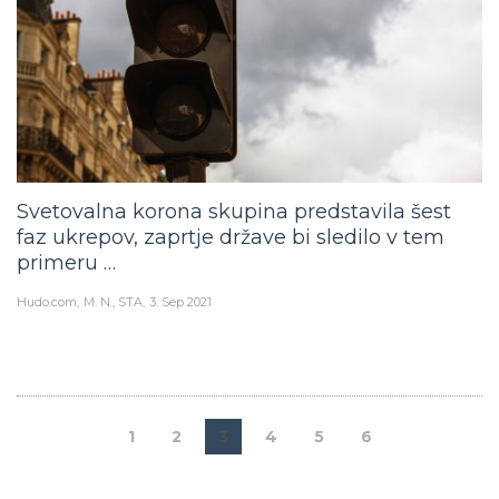
Svetovalna korona skupina predstavila šest
faz ukrepov, zaprtje države bi sledilo v tem
primeru …
Hudo.com
M. N., STA
3. Sep 2021
1
2
3
4
5
6