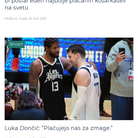
bi postal eden najbolje plačanih košarkašev
na svetu
Moški.si
hudo
8. Jun 2021
ŠPORT
Luka Dončić: ”Plačujejo nas za zmage.”