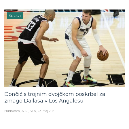
ŠPORT
Dončić s trojnim dvojčkom poskrbel za
zmago Dallasa v Los Angalesu
Hudo.com
A. P., STA
23. Maj 2021