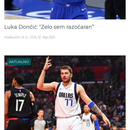
Luka Dončić: “Zelo sem razočaran”
Hudo.com
A. G., STA
12. Apr 2021
AKTUALNO