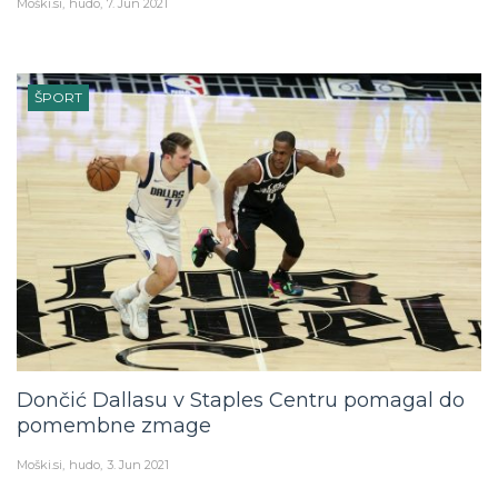
Moški.si
hudo
7. Jun 2021
ŠPORT
Dončić Dallasu v Staples Centru pomagal do
pomembne zmage
Moški.si
hudo
3. Jun 2021