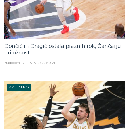
Dončić in Dragić ostala praznih rok, Čančarju
priložnost
Hudo.com
A. P., STA
27. Apr 2021
AKTUALNO