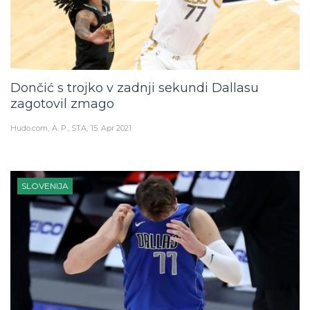
Dončić s trojko v zadnji sekundi Dallasu
zagotovil zmago
Hudo.com
A. P., STA
15. Apr 2021
SLOVENIJA