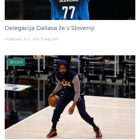
Delegacija Dallasa že v Sloveniji
Hudo.com
A. G., STA
9. Avg 2021
ŠPORT