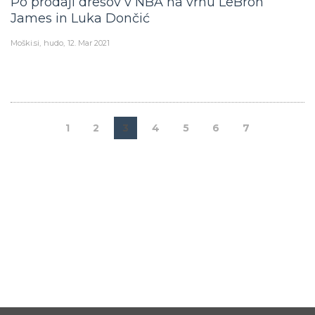
Po prodaji dresov v NBA na vrhu LeBron
James in Luka Dončić
Moški.si
hudo
12. Mar 2021
1
2
3
4
5
6
7