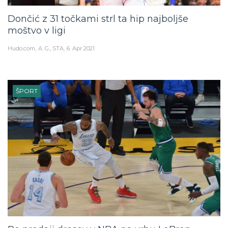
Dončić z 31 točkami strl ta hip najboljše
moštvo v ligi
Hudo.com
A. G., STA
6. Apr 2021
ŠPORT