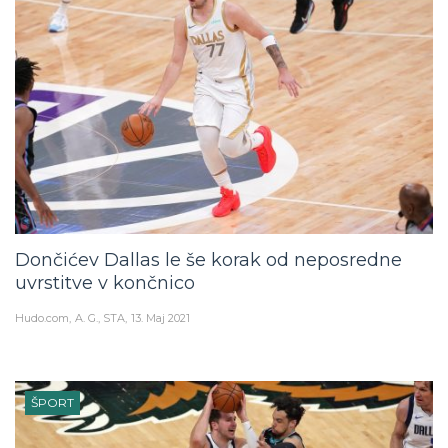
Dončićev Dallas le še korak od neposredne
uvrstitve v končnico
Hudo.com
A. G., STA
13. Maj 2021
ŠPORT