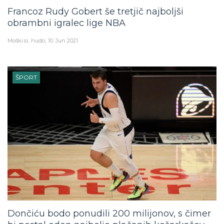
Francoz Rudy Gobert še tretjič najboljši
obrambni igralec lige NBA
Moški.si
hudo
10. Jun 2021
ŠPORT
Dončiću bodo ponudili 200 milijonov, s čimer