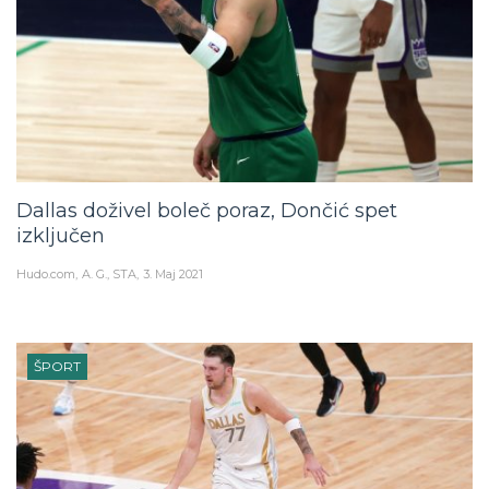
Dallas doživel boleč poraz, Dončić spet
izključen
Hudo.com
A. G., STA
3. Maj 2021
ŠPORT