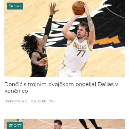
ŠPORT
Dončić s trojnim dvojčkom popeljal Dallas v
končnico
Hudo.com
A. G., STA
15. Maj 2021
ŠPORT