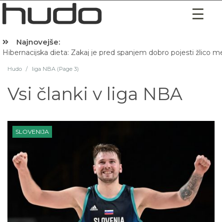
Najnovejše:
Hibernacijska dieta: Zakaj je pred spanjem dobro pojesti žlico 
Hudo
/
liga NBA (Page 3)
Vsi članki v
liga NBA
SLOVENIJA