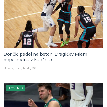
Dončić padel na beton, Dragićev Miami
neposredno v končnico
Moški.si
hudo
12. Maj 2021
SLOVENIJA