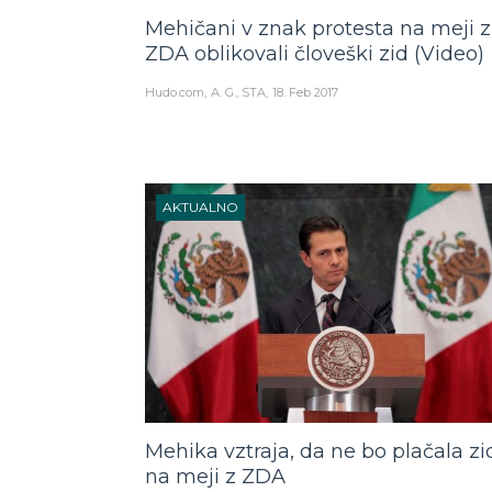
Mehičani v znak protesta na meji z
ZDA oblikovali človeški zid (Video)
Hudo.com
A. G., STA
18. Feb 2017
AKTUALNO
Mehika vztraja, da ne bo plačala zi
na meji z ZDA