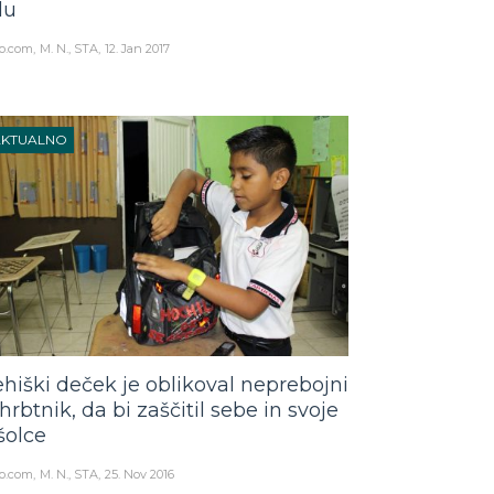
du
o.com
M. N., STA
12. Jan 2017
AKTUALNO
hiški deček je oblikoval neprebojni
hrbtnik, da bi zaščitil sebe in svoje
šolce
o.com
M. N., STA
25. Nov 2016