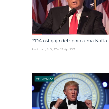
ZDA ostajajo del sporazuma Nafta
Hudo.com
A. G., STA
27. Apr 2017
AKTUALNO