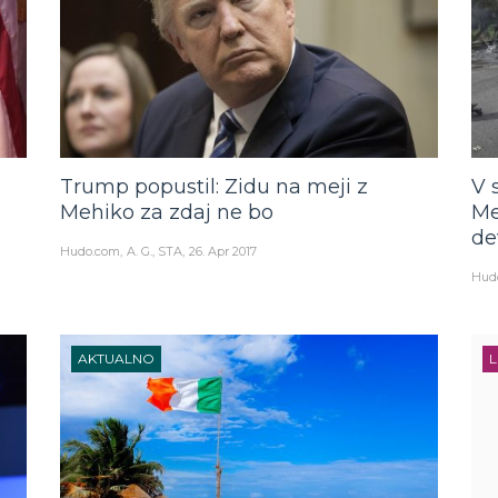
Trump popustil: Zidu na meji z
V 
Mehiko za zdaj ne bo
Me
de
Hudo.com
A. G., STA
26. Apr 2017
Hud
AKTUALNO
L