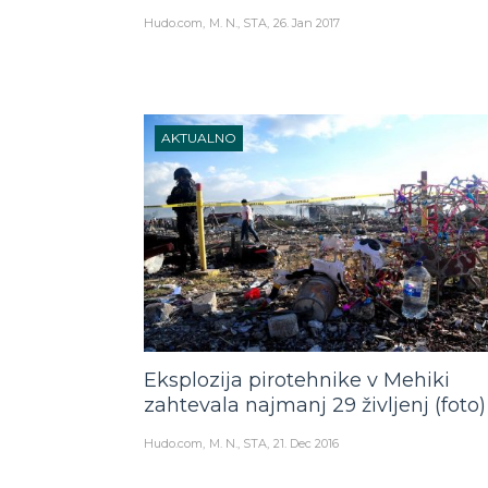
Hudo.com
M. N., STA
26. Jan 2017
AKTUALNO
Eksplozija pirotehnike v Mehiki
zahtevala najmanj 29 življenj (foto)
Hudo.com
M. N., STA
21. Dec 2016