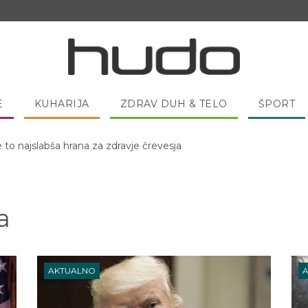
E
KUHARIJA
ZDRAV DUH & TELO
ŠPORT
 pred spanjem dobro pojesti žlico medu?
a
AKTUALNO