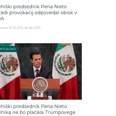
hiški predsednik Pena Nieto
radi provokacij odpovedal obisk v
DA
o.com
M. N., STA
26. Jan 2017
AKTUALNO
hiški predsednik Pena Nieto:
hika ne bo plačala Trumpovega