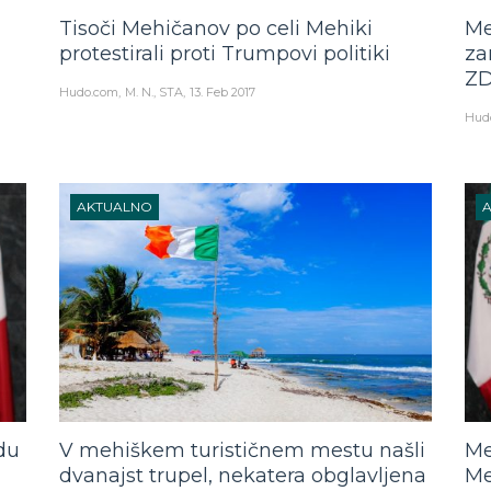
Tisoči Mehičanov po celi Mehiki
Me
protestirali proti Trumpovi politiki
za
Z
Hudo.com
M. N., STA
13. Feb 2017
Hud
AKTUALNO
du
V mehiškem turističnem mestu našli
Me
dvanajst trupel, nekatera obglavljena
Me