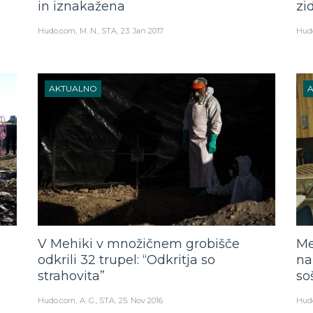
in iznakažena
zi
Hudo.com
M. N., STA
23. Jan 2017
Hud
AKTUALNO
V Mehiki v množičnem grobišče
Me
odkrili 32 trupel: “Odkritja so
na
strahovita”
so
Hudo.com
A. G., STA
25. Nov 2016
Hud