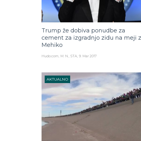
Trump že dobiva ponudbe za
cement za izgradnjo zidu na meji 
Mehiko
Hudo.com
M. N., STA
9. Mar 2017
AKTUALNO