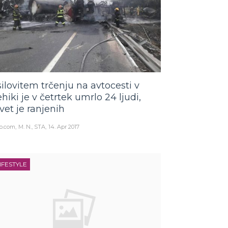
silovitem trčenju na avtocesti v
hiki je v četrtek umrlo 24 ljudi,
vet je ranjenih
o.com
M. N., STA
14. Apr 2017
IFESTYLE