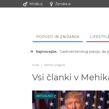
Moški.si
Ženska.si
POPUSTI IN ZNIŽANJA
LIFESTYL
Najnovejše:
Hibernacijska dieta: Zakaj je
Hudo
/
Mehika (Page 6)
Vsi članki v
Mehik
AKTUALNO