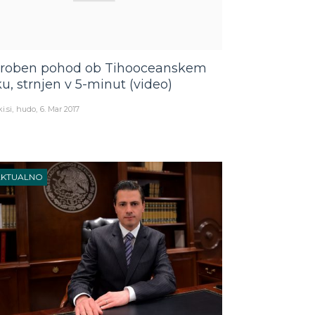
roben pohod ob Tihooceanskem
ku, strnjen v 5-minut (video)
i.si
hudo
6. Mar 2017
AKTUALNO