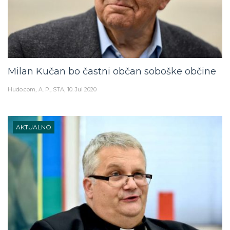
Milan Kučan bo častni občan soboške občine
Hudo.com
A. P., STA
10. Jul 2020
AKTUALNO