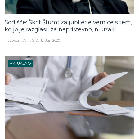
Sodišče: Škof Štumf zaljubljene vernice s tem,
ko jo je razglasil za neprištevno, ni užalil
Hudo.com
A. P., STA
12. Jun 2020
AKTUALNO