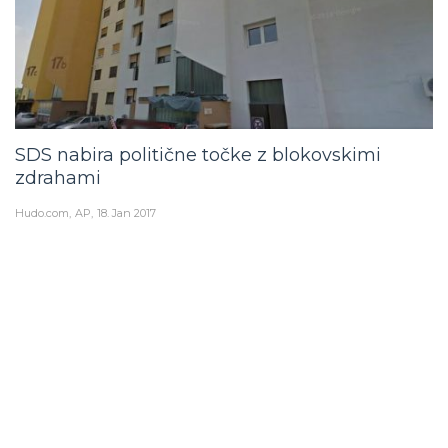
SDS nabira politične točke z blokovskimi
zdrahami
Hudo.com
AP
18. Jan 2017