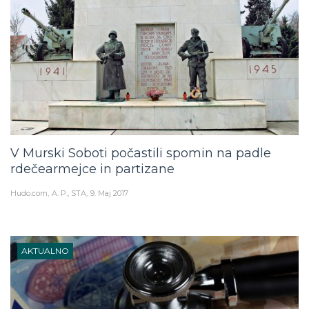
V Murski Soboti počastili spomin na padle
rdečearmejce in partizane
Hudo.com
A. P., STA
9. Maj 2017
AKTUALNO