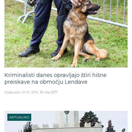
Kriminalisti danes opravljajo štiri hišne
preiskave na območju Lendave
Hudo.com
M. N., STA
30. Maj 2017
AKTUALNO