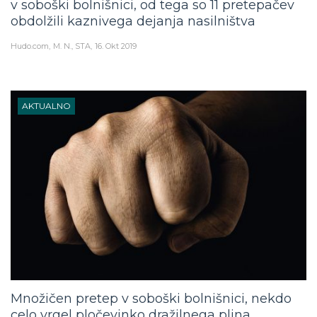
v soboški bolnišnici, od tega so 11 pretepačev
obdolžili kaznivega dejanja nasilništva
Hudo.com
M. N., STA
16. Okt 2019
AKTUALNO
Množičen pretep v soboški bolnišnici, nekdo
celo vrgel pločevinko dražilnega plina