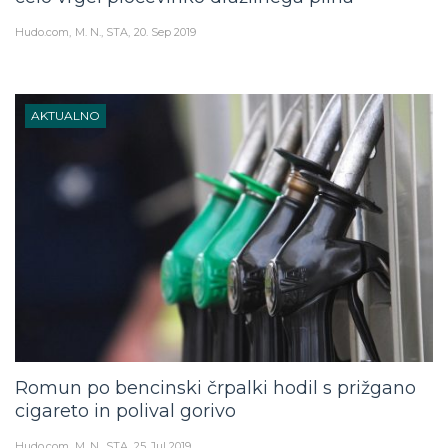
Hudo.com
M. N., STA
20. Sep 2019
AKTUALNO
Romun po bencinski črpalki hodil s prižgano
cigareto in polival gorivo
Hudo.com
M. N., STA
25. Jul 2019