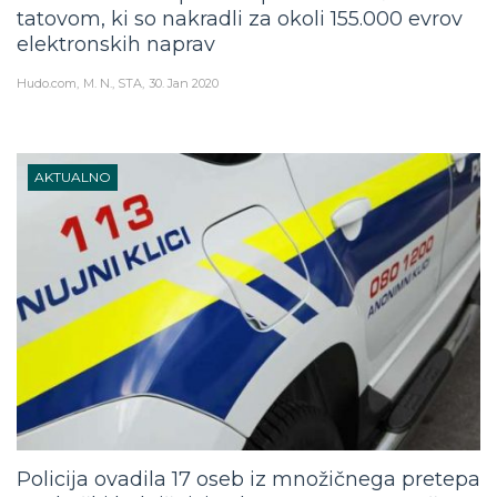
tatovom, ki so nakradli za okoli 155.000 evrov
elektronskih naprav
Hudo.com
M. N., STA
30. Jan 2020
AKTUALNO
Policija ovadila 17 oseb iz množičnega pretepa