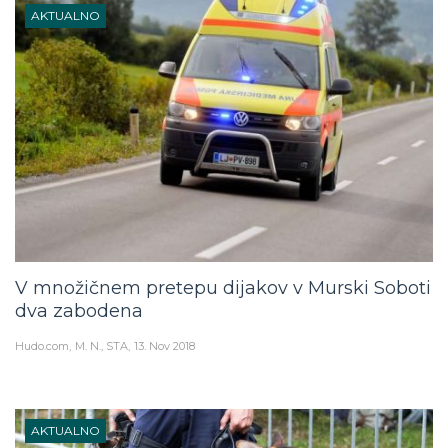
AKTUALNO
V množičnem pretepu dijakov v Murski Soboti
dva zabodena
Hudo.com
M. N., STA
13. Nov 2018
AKTUALNO