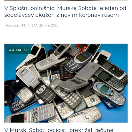
V Splošni bolnišnici Murska Sobota je eden od
sodelavcev okužen z novim koronavirusom
Hudo.com
M. N., STA
20. Mar 2020
AKTUALNO
V Murski Soboti policisti prekrižali račune