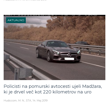
AKTUALNO
Policisti na pomurski avtocesti ujeli Madžara,
ki je drvel več kot 220 kilometrov na uro
Hudo.com
M. N., STA
14. Maj 2019