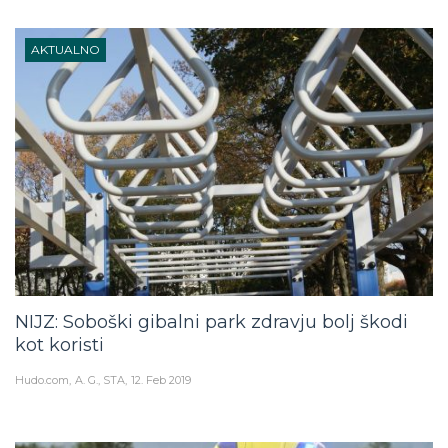
AKTUALNO
NIJZ: Soboški gibalni park zdravju bolj škodi
kot koristi
Hudo.com
A. G., STA
12. Feb 2019