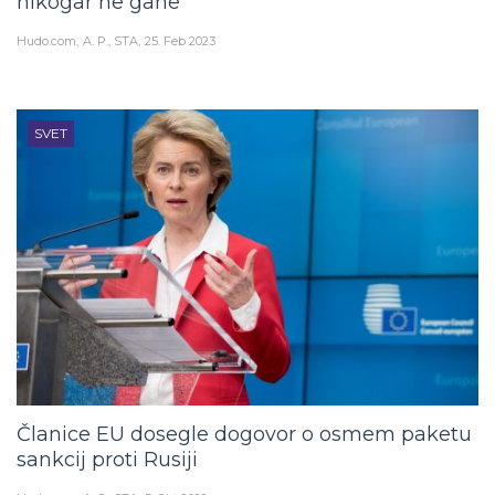
nikogar ne gane
Hudo.com
A. P., STA
25. Feb 2023
SVET
Članice EU dosegle dogovor o osmem paketu
sankcij proti Rusiji