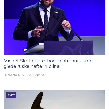
Michel: Slej kot prej bodo potrebni ukrepi
glede ruske nafte in plina
Hudo.com
M. N., STA
6. Apr 2022
SVET