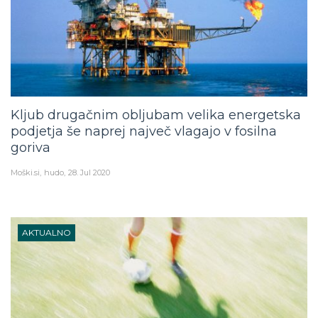
Kljub drugačnim obljubam velika energetska
podjetja še naprej največ vlagajo v fosilna
goriva
Moški.si
hudo
28. Jul 2020
AKTUALNO