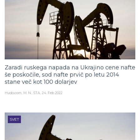
Zaradi ruskega napada na Ukrajino cene nafte
še poskočile, sod nafte prvič po letu 2014
stane več kot 100 dolarjev
Hudo.com
M. N., STA
24. Feb 2022
SVET