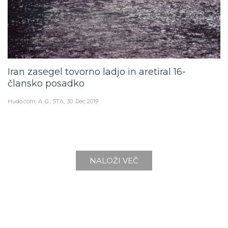
Iran zasegel tovorno ladjo in aretiral 16-
člansko posadko
Hudo.com
A. G., STA
30. Dec 2019
NALOŽI VEČ