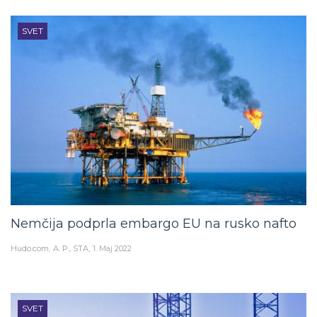
SVET
Nemčija podprla embargo EU na rusko nafto
Hudo.com
A. P., STA
1. Maj 2022
SVET