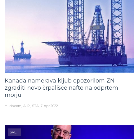
Kanada namerava kljub opozorilom ZN
zgraditi novo črpališče nafte na odprtem
morju
Hudo.com
A. P., STA
7. Apr 2022
SVET