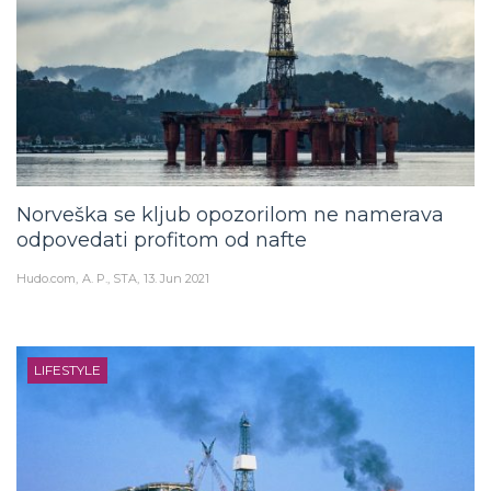
Norveška se kljub opozorilom ne namerava
odpovedati profitom od nafte
Hudo.com
A. P., STA
13. Jun 2021
LIFESTYLE