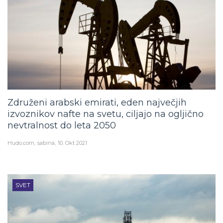
Združeni arabski emirati, eden največjih
izvoznikov nafte na svetu, ciljajo na ogljično
nevtralnost do leta 2050
Hudo.com
sabina
10. Okt 2021
SVET