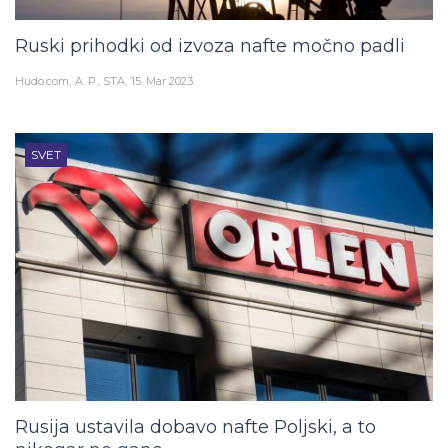
Ruski prihodki od izvoza nafte močno padli
Hudo.com
A. P., STA
15. Mar 2023
SVET
Rusija ustavila dobavo nafte Poljski, a to