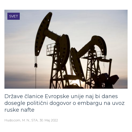
SVET
Države članice Evropske unije naj bi danes
dosegle politični dogovor o embargu na uvoz
ruske nafte
Hudo.com
M. N., STA
30. Maj 2022