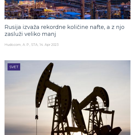
Rusija izvaža rekordne količine nafte, a z njo
zasluži veliko manj
Hudo.com
A. P., STA
14. Apr 2023
SVET