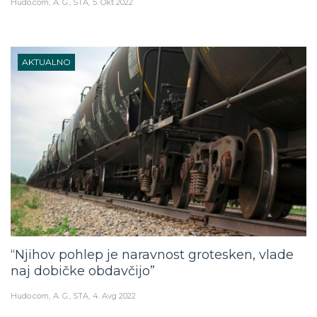
Hudo.com
A. G., STA
5. Okt 2022
AKTUALNO
“Njihov pohlep je naravnost grotesken, vlade
naj dobičke obdavčijo”
Hudo.com
A. G., STA
4. Avg 2022