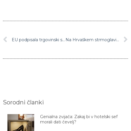
EU podpisala trgovinski sporazum s Kenijo
Na Hrvaškem strmoglavil madžarski vojaški helikopter
Sorodni članki
Genialna zvijača: Zakaj bi v hotelski sef
morali dati čevelj?