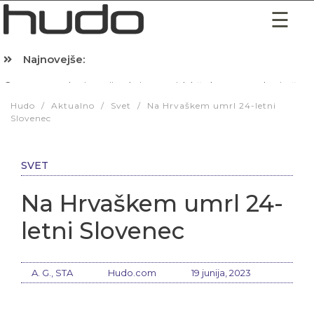
Najnovejše:
Hibernacijska dieta: Zakaj je pred spanjem dobro pojesti žlico 
Hudo
/
Aktualno
/
Svet
/
Na Hrvaškem umrl 24-letni
Slovenec
SVET
Na Hrvaškem umrl 24-
letni Slovenec
A. G., STA
Hudo.com
19 junija, 2023