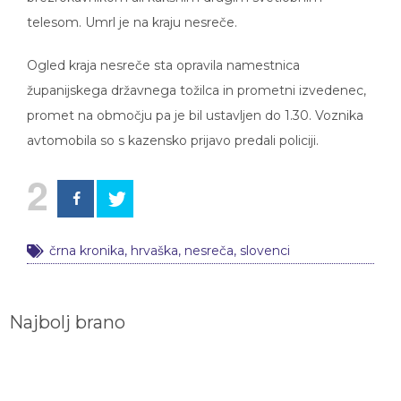
telesom. Umrl je na kraju nesreče.
Ogled kraja nesreče sta opravila namestnica
županijskega državnega tožilca in prometni izvedenec,
promet na območju pa je bil ustavljen do 1.30. Voznika
avtomobila so s kazensko prijavo predali policiji.
2
črna kronika
,
hrvaška
,
nesreča
,
slovenci
Najbolj brano