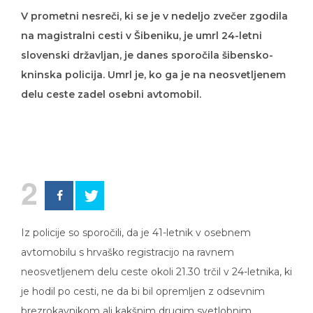
V prometni nesreči, ki se je v nedeljo zvečer zgodila
na magistralni cesti v Šibeniku, je umrl 24-letni
slovenski državljan, je danes sporočila šibensko-
kninska policija. Umrl je, ko ga je na neosvetljenem
delu ceste zadel osebni avtomobil.
2
Iz policije so sporočili, da je 41-letnik v osebnem
avtomobilu s hrvaško registracijo na ravnem
neosvetljenem delu ceste okoli 21.30 trčil v 24-letnika, ki
je hodil po cesti, ne da bi bil opremljen z odsevnim
brezrokavnikom ali kakšnim drugim svetlobnim