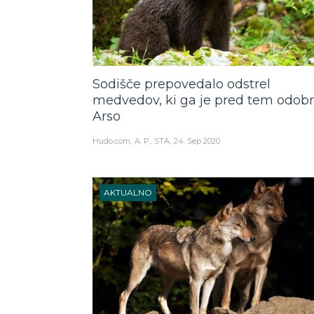
Sodišče prepovedalo odstrel
medvedov, ki ga je pred tem odobr
Arso
Hudo.com
A. P., STA
24. Sep 2020
AKTUALNO