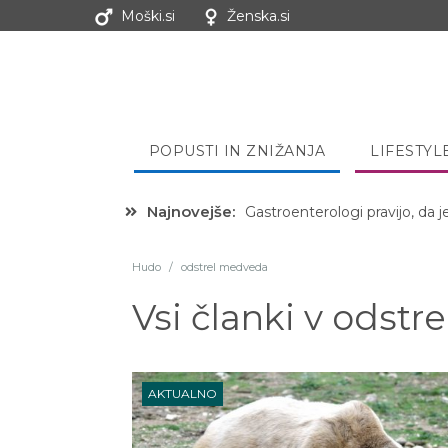
Moški.si
Ženska.si
POPUSTI IN ZNIŽANJA
LIFESTYL
Najnovejše:
Hibernacijska dieta: Zakaj je
Hudo
/
odstrel medveda
Vsi članki v
odstr
AKTUALNO