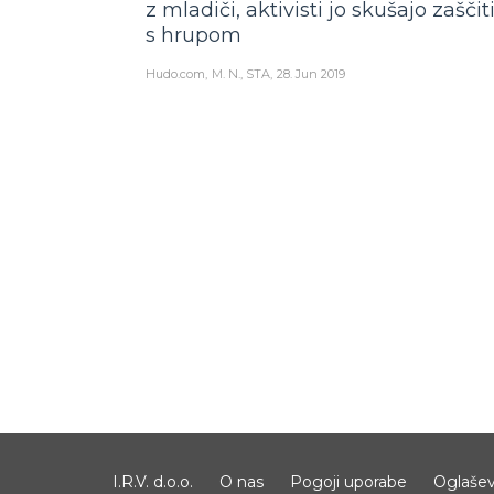
z mladiči, aktivisti jo skušajo zaščiti
s hrupom
Hudo.com
M. N., STA
28. Jun 2019
I.R.V. d.o.o.
O nas
Pogoji uporabe
Oglašev