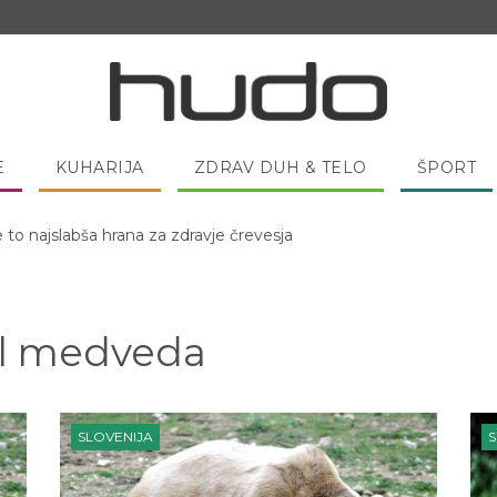
E
KUHARIJA
ZDRAV DUH & TELO
ŠPORT
 pred spanjem dobro pojesti žlico medu?
el medveda
SLOVENIJA
S