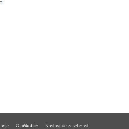
ti
anje
O piškotkih
Nastavitve zasebnosti