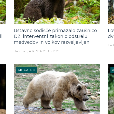
Ustavno sodišče primazalo zaušnico
Lo
il
DZ, interventni zakon o odstrelu
dv
medvedov in volkov razveljavljen
Hud
Hudo.com
A. P., STA
20. Apr 2020
AKTUALNO