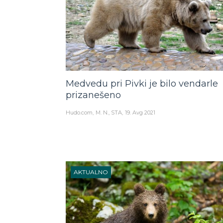
Medvedu pri Pivki je bilo vendarle
prizanešeno
Hudo.com
M. N., STA
19. Avg 2021
AKTUALNO