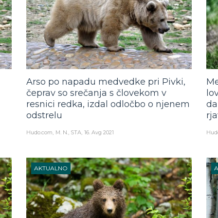
Arso po napadu medvedke pri Pivki,
Me
čeprav so srečanja s človekom v
lo
resnici redka, izdal odločbo o njenem
da
odstrelu
rj
Hudo.com
M. N., STA
16. Avg 2021
Hud
AKTUALNO