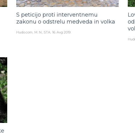
S peticijo proti interventnemu
Lo
zakonu o odstrelu medveda in volka
od
vo
Hudo.com
M. N., STA
16. Avg 2019
Hud
ke