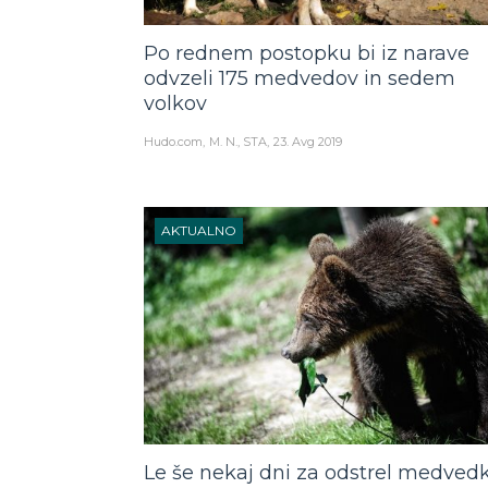
Po rednem postopku bi iz narave
odvzeli 175 medvedov in sedem
volkov
Hudo.com
M. N., STA
23. Avg 2019
AKTUALNO
Le še nekaj dni za odstrel medved