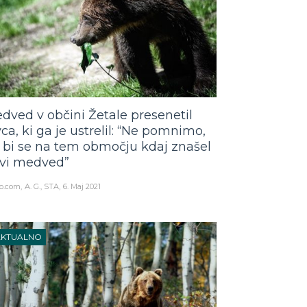
dved v občini Žetale presenetil
vca, ki ga je ustrelil: “Ne pomnimo,
 bi se na tem območju kdaj znašel
avi medved”
o.com
A. G., STA
6. Maj 2021
AKTUALNO