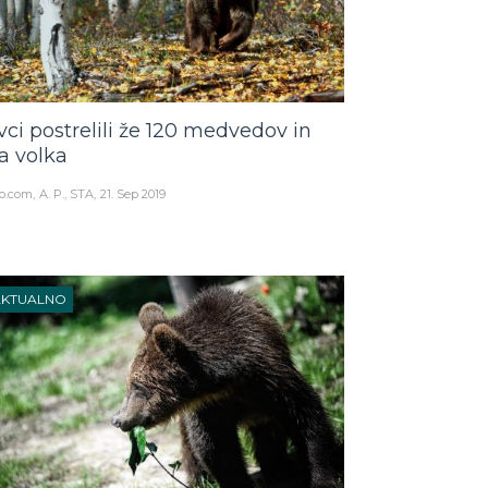
vci postrelili že 120 medvedov in
a volka
o.com
A. P., STA
21. Sep 2019
AKTUALNO