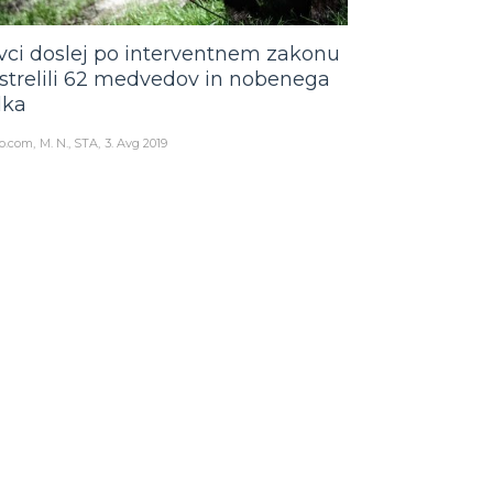
vci doslej po interventnem zakonu
strelili 62 medvedov in nobenega
lka
o.com
M. N., STA
3. Avg 2019