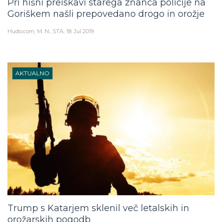
Goriškem našli prepovedano drogo in orožje
Hudo.com
M. N., STA
18. Jul 2019
AKTUALNO
Trump s Katarjem sklenil več letalskih in
orožarskih pogodb