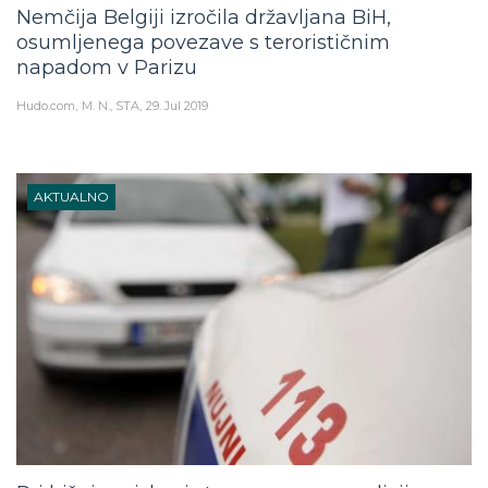
Nemčija Belgiji izročila državljana BiH,
osumljenega povezave s terorističnim
napadom v Parizu
Hudo.com
M. N., STA
29. Jul 2019
AKTUALNO
Pri hišni preiskavi starega znanca policije na