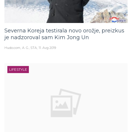
Severna Koreja testirala novo orožje, preizkus
je nadzoroval sam Kim Jong Un
Hudo.com
A. G., STA
11. Avg 2019
LIFESTYLE