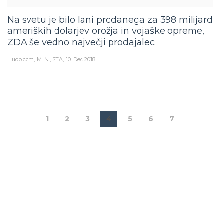
Na svetu je bilo lani prodanega za 398 milijard
ameriških dolarjev orožja in vojaške opreme,
ZDA še vedno največji prodajalec
Hudo.com
M. N., STA
10. Dec 2018
1
2
3
4
5
6
7