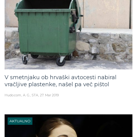
V smetnjaku ob hrvaški avtocesti nabiral
vračljive plastenke, našel pa več pištol
Hudo.com
A. G., STA
27. Mar 2019
AKTUALNO