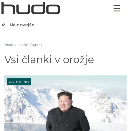
Najnovejše:
Hibernacijska dieta: Zakaj je pred spanjem dobro pojesti žlico 
Hudo
/
orožje (Page 4)
Vsi članki v
orožje
AKTUALNO