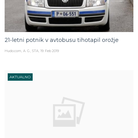
21-letni potnik v avtobusu tihotapil orožje
Hudo.com
A. G., STA
19. Feb 2019
AKTUALNO