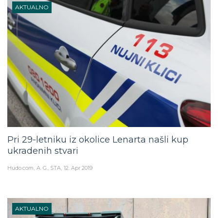
AKTUALNO
Pri 29-letniku iz okolice Lenarta našli kup
ukradenih stvari
Hudo.com
A. G., STA
12. Apr 2019
AKTUALNO