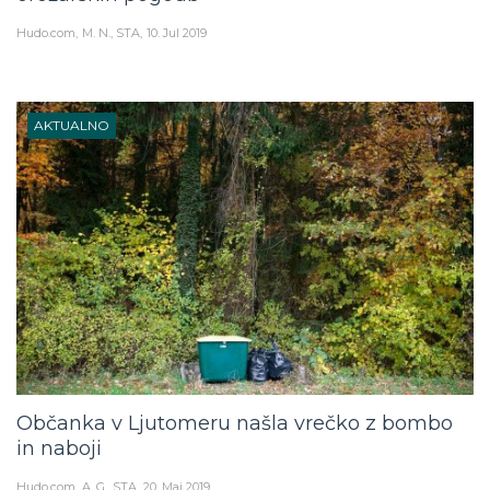
Hudo.com
M. N., STA
10. Jul 2019
AKTUALNO
Občanka v Ljutomeru našla vrečko z bombo
in naboji
Hudo.com
A. G., STA
20. Maj 2019