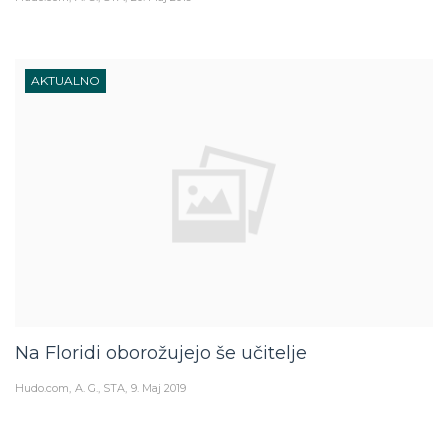
AKTUALNO
Na Floridi oborožujejo še učitelje
Hudo.com
A. G., STA
9. Maj 2019