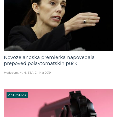
Novozelandska premierka napovedala
prepoved polavtomatskih pušk
Hudo.com
M. N., STA
21. Mar 2019
AKTUALNO