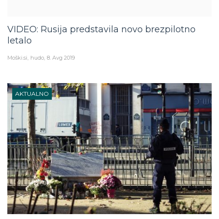
VIDEO: Rusija predstavila novo brezpilotno
letalo
Moški.si
hudo
8. Avg 2019
AKTUALNO