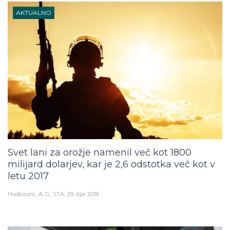
AKTUALNO
Svet lani za orožje namenil več kot 1800
milijard dolarjev, kar je 2,6 odstotka več kot v
letu 2017
Hudo.com
A. G., STA
29. Apr 2019