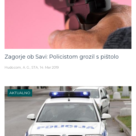
Zagorje ob Savi: Policistom grozil s pištolo
Hudo.com
A. G., STA
14. Mar 2019
AKTUALNO