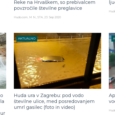
Reke na Hrvaškem, so prebivalcem
lju
povzročile številne preglavice
Hud
Hudo.com
M. N., STA
23. Sep 2020
AKTUALNO
so
Huda ura v Zagrebu: pod vodo
Ap
la
številne ulice, med posredovanjem
vo
umrl gasilec (foto in video)
Hud
jur