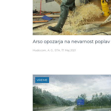
Arso opozarja na nevarnost poplav
Hudo.com
A. G., STA
17. Maj 2021
VREME