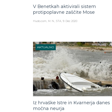
V Benetkah aktivirali sistem
protipoplavne zaščite Mose
Hudo.com
M. N., STA
9. Dec 2020
AKTUALNO
Iz hrvaške Istre in Kvarnerja danes
močna neurja