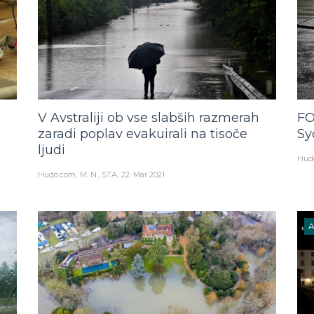
V Avstraliji ob vse slabših razmerah
FO
zaradi poplav evakuirali na tisoče
Sy
ljudi
Hud
Hudo.com
M. N., STA
22. Mar 2021