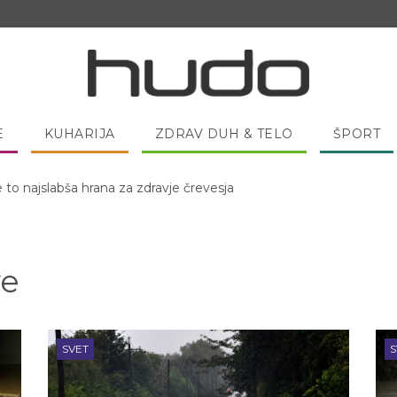
E
KUHARIJA
ZDRAV DUH & TELO
ŠPORT
 pred spanjem dobro pojesti žlico medu?
ve
SVET
S