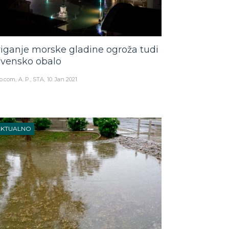
iganje morske gladine ogroža tudi
ovensko obalo
o.com
A. P., STA
10. Jan 2021
AKTUALNO