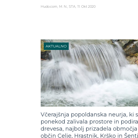
Hudo.com
M. N., STA
11. Okt 2020
AKTUALNO
Včerajšnja popoldanska neurja, ki 
ponekod zalivala prostore in podira
drevesa, najbolj prizadela območja
občin Celje, Hrastnik, Krško in Šent