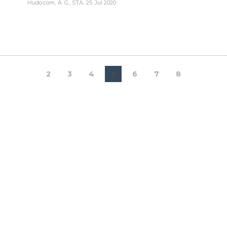
Hudo.com
A. G., STA
25. Jul 2020
2
3
4
5
6
7
8