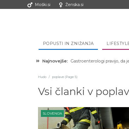
Moški.si
Ženska.si
POPUSTI IN ZNIŽANJA
LIFESTYL
Najnovejše:
Hibernacijska dieta: Zakaj je
Hudo
/
poplave (Page 5)
Vsi članki v
popla
SLOVENIJA