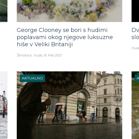
George Clooney se bori s hudimi
Dv
poplavami okog njegove luksuzne
sl
hiše v Veliki Britaniji
Hud
Ženska.si
hudo
8. Feb 2021
AKTUALNO