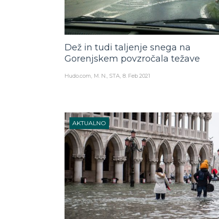
Dež in tudi taljenje snega na
Gorenjskem povzročala težave
Hudo.com
M. N., STA
8. Feb 2021
AKTUALNO