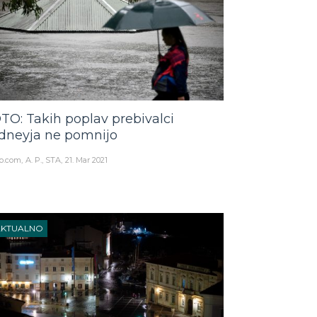
TO: Takih poplav prebivalci
dneyja ne pomnijo
o.com
A. P., STA
21. Mar 2021
AKTUALNO