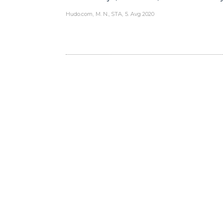
Hudo.com
M. N., STA
5. Avg 2020