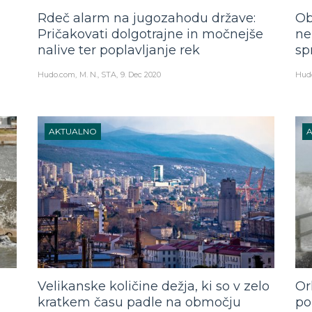
Rdeč alarm na jugozahodu države:
Ob
Pričakovati dolgotrajne in močnejše
ne
nalive ter poplavljanje rek
sp
Hudo.com
M. N., STA
9. Dec 2020
Hud
AKTUALNO
Velikanske količine dežja, ki so v zelo
Or
kratkem času padle na območju
po