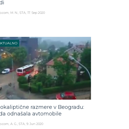
di
o.com
M. N., STA
17. Sep 2020
AKTUALNO
okaliptične razmere v Beogradu:
da odnašala avtomobile
o.com
A. G., STA
9. Jun 2020