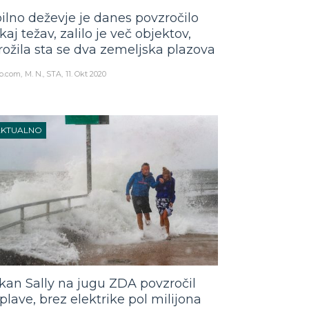
ilno deževje je danes povzročilo
kaj težav, zalilo je več objektov,
rožila sta se dva zemeljska plazova
o.com
M. N., STA
11. Okt 2020
AKTUALNO
kan Sally na jugu ZDA povzročil
plave, brez elektrike pol milijona