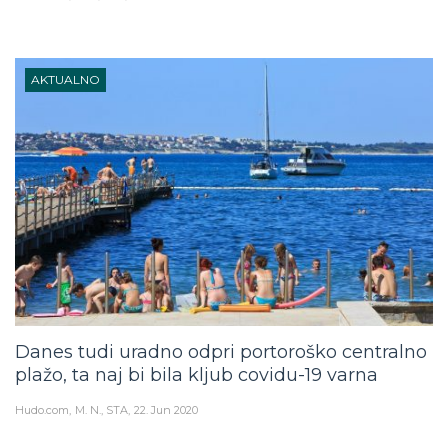
AKTUALNO
Danes tudi uradno odpri portoroško centralno
plažo, ta naj bi bila kljub covidu-19 varna
Hudo.com
M. N., STA
22. Jun 2020