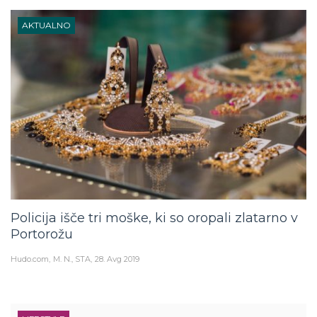
AKTUALNO
Policija išče tri moške, ki so oropali zlatarno v
Portorožu
Hudo.com
M. N., STA
28. Avg 2019