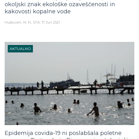
okoljski znak ekološke ozaveščenosti in
kakovosti kopalne vode
Hudo.com
M. N., STA
17. Jun 2021
AKTUALNO
Epidemija covida-19 ni poslabšala poletne