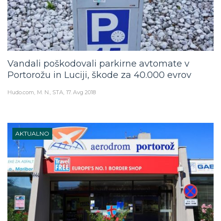
Vandali poškodovali parkirne avtomate v
Portorožu in Luciji, škode za 40.000 evrov
Hudo.com
M. N., STA
17. Avg 2018
AKTUALNO