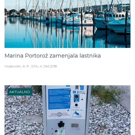
Marina Portorož zamenjala lastnika
Hudo.com
A. P., STA
4. Okt 2018
AKTUALNO