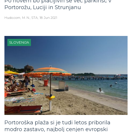
Po novem bo plačljivih še več parkirišč v
Portorožu, Luciji in Strunjanu
Hudo.com
M. N., STA
18. Jun 2021
SLOVENIJA
Portoroška plaža si je tudi letos priborila
modro zastavo, najbolj cenjen evropski