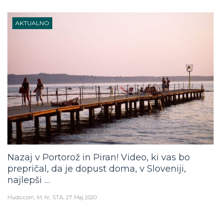
AKTUALNO
Nazaj v Portorož in Piran! Video, ki vas bo
prepričal, da je dopust doma, v Sloveniji,
najlepši …
Hudo.com
M. N., STA
27. Maj 2020