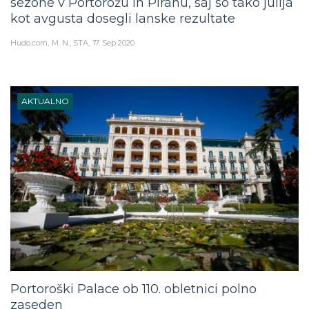
sezone v Portorožu in Piranu, saj so tako julija
kot avgusta dosegli lanske rezultate
Hudo.com
M. N., STA
17. Sep 2020
AKTUALNO
Portoroški Palace ob 110. obletnici polno
zaseden