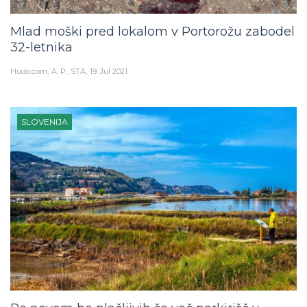
Mlad moški pred lokalom v Portorožu zabodel
32-letnika
Hudo.com
A. P., STA
19. Jul 2021
SLOVENIJA