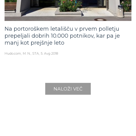
Na portoroškem letališču v prvem polletju
prepeljali dobrih 10.000 potnikov, kar pa je
manj kot prejšnje leto
Hudo.com
M. N., STA
5. Avg 2018
NALOŽI VEČ