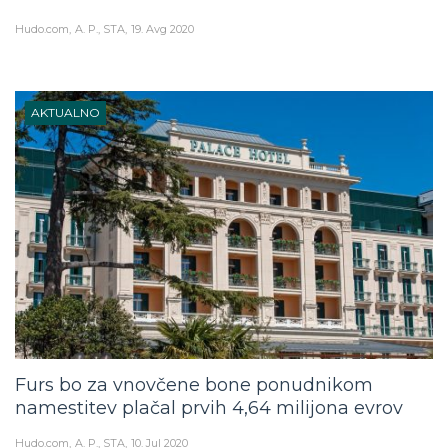
Hudo.com
A. P., STA
19. Avg 2020
AKTUALNO
Furs bo za vnovčene bone ponudnikom
namestitev plačal prvih 4,64 milijona evrov
Hudo.com
A. P., STA
10. Jul 2020