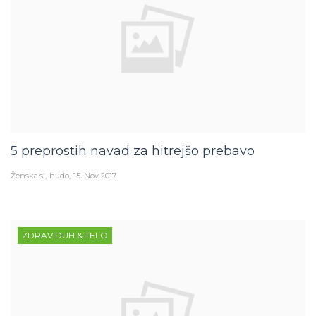
5 preprostih navad za hitrejšo prebavo
Ženska.si
hudo
15. Nov 2017
ZDRAV DUH & TELO