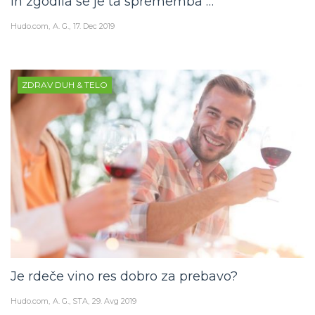
in zgodila se je ta sprememba …
Hudo.com
A. G.
17. Dec 2019
ZDRAV DUH & TELO
Je rdeče vino res dobro za prebavo?
Hudo.com
A. G., STA
29. Avg 2019