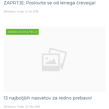
ZAPRTJE: Poslovite se od lenega črevesja!
Ženska.si
hudo
4. Jul 2016
ZDRAV DUH & TELO
13 najboljših nasvetov za redno prebavo!
Ženska.si
hudo
12. Mar 2016