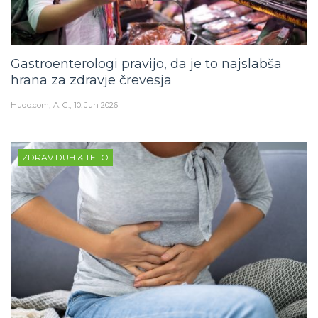
Gastroenterologi pravijo, da je to najslabša
hrana za zdravje črevesja
Hudo.com
A. G.
10. Jun 2026
ZDRAV DUH & TELO