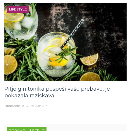
LIFESTYLE
Pitje gin tonika pospeši vašo prebavo, je
pokazala raziskava
Hudo.com
A. G.
25. Apr 2019
ZDRAV DUH & TELO