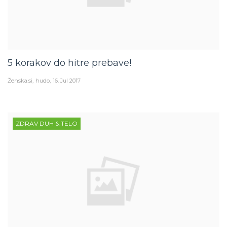
5 korakov do hitre prebave!
Ženska.si
hudo
16. Jul 2017
ZDRAV DUH & TELO