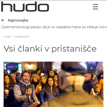
Najnovejše:
Gastroenterologi pravijo, da je to najslabša hrana za zdravje črev
Hibernacijska dieta: Zakaj je pred spanjem dobro pojesti žlico 
Hudo
/
pristanišče
Vsi članki v
pristanišče
SVET