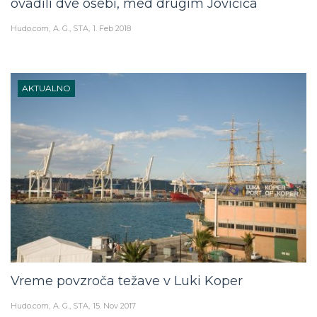
ovadili dve osebi, med drugim Jovičića
Hudo.com
A. G., STA
1. Feb 2018
AKTUALNO
Vreme povzroča težave v Luki Koper
Hudo.com
A. G., STA
15. Nov 2017