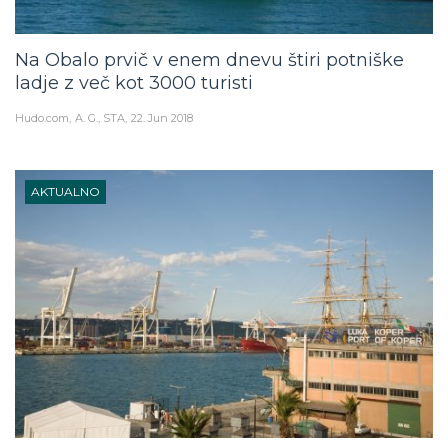
Na Obalo prvič v enem dnevu štiri potniške
ladje z več kot 3000 turisti
Hudo.com
A. G., STA
22. Jun 2018
AKTUALNO