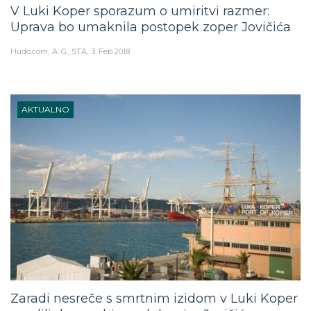
V Luki Koper sporazum o umiritvi razmer:
Uprava bo umaknila postopek zoper Jovičića
Hudo.com
A. G., STA
3. Feb 2018
AKTUALNO
Zaradi nesreče s smrtnim izidom v Luki Koper