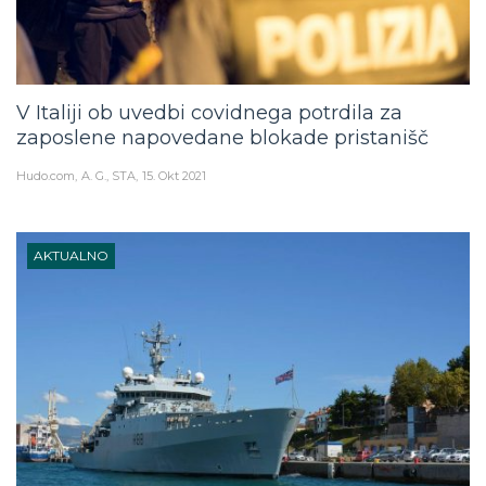
V Italiji ob uvedbi covidnega potrdila za
zaposlene napovedane blokade pristanišč
Hudo.com
A. G., STA
15. Okt 2021
AKTUALNO