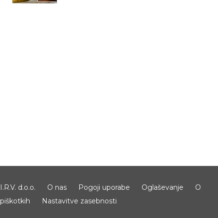
I.R.V. d.o.o.
O nas
Pogoji uporabe
Oglaševanje
O
piškotkih
Nastavitve zasebnosti