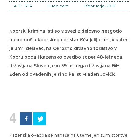
A. G., STA
Hudo.com
1 februarja, 2018
Koprski kriminalisti so v zvezi z delovno nezgodo
na območju koprskega pristanišča julija lani, v kateri
je umrl delavec, na Okrožno državno tožilstvo v
Kopru podali kazensko ovadbo zoper 48-letnega
državljana Slovenije in 59-letnega državljana BiH.
Eden od ovadenih je sindikalist Mladen Jovičić.
4
Kazenska ovadba se nanaša na utemeljen sum storitve