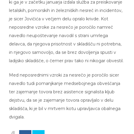
ki ga je v začetku januarja izdala služba za preiskovanje
letalskih, pomorskih in železniških nesreč in incidentov,
je sicer Jovičića v večjem delu opralo krivde. Kot
neposredne vzroke za nesrečo je poročilo namreč
navedlo neupoštevanje navodil s strani umrlega
delavca, da njegova prisotnost v skladišču ni potrebna,
in njegovo samovoljo, da se brez dovoljenja spusti v
ladijsko skladišče, o čemer prav tako ni nikogar obvestil.
Med neposrednimi vzroki za nesrečo je poročilo sicer
navedlo tudi pomanjkanje medsebojnega obveščanja
ter zajemanje tovora brez asistence signalista kljub
dejstvu, da se je zajemanje tovora opravljalo v delu
skladišča, ki je bil v mrtvem kotu upravljavca obalnega
dvigala.