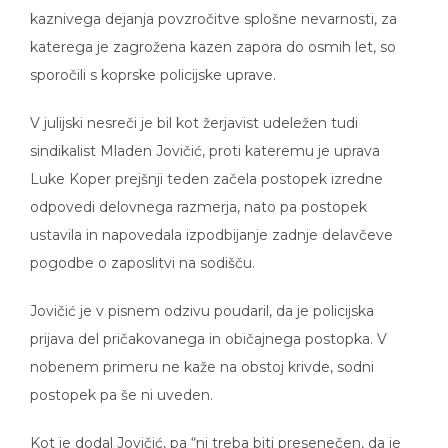
kaznivega dejanja povzročitve splošne nevarnosti, za
katerega je zagrožena kazen zapora do osmih let, so
sporočili s koprske policijske uprave.
V julijski nesreči je bil kot žerjavist udeležen tudi
sindikalist Mladen Jovičić, proti kateremu je uprava
Luke Koper prejšnji teden začela postopek izredne
odpovedi delovnega razmerja, nato pa postopek
ustavila in napovedala izpodbijanje zadnje delavčeve
pogodbe o zaposlitvi na sodišču.
Jovičić je v pisnem odzivu poudaril, da je policijska
prijava del pričakovanega in običajnega postopka. V
nobenem primeru ne kaže na obstoj krivde, sodni
postopek pa še ni uveden.
Kot je dodal Jovičić, pa “ni treba biti presenečen, da je