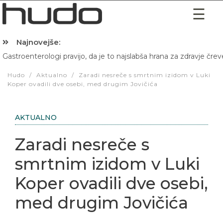
Najnovejše:
Gastroenterologi pravijo, da je to najslabša hrana za zdravje črev
Hibernacijska dieta: Zakaj je pred spanjem dobro pojesti žlico 
Hudo
/
Aktualno
/
Zaradi nesreče s smrtnim izidom v Luki
Koper ovadili dve osebi, med drugim Jovičića
AKTUALNO
Zaradi nesreče s
smrtnim izidom v Luki
Koper ovadili dve osebi,
med drugim Jovičića