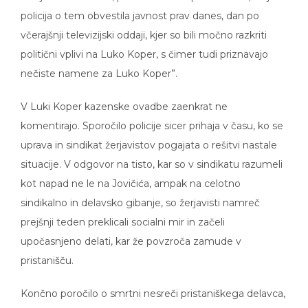
policija o tem obvestila javnost prav danes, dan po
včerajšnji televizijski oddaji, kjer so bili močno razkriti
politični vplivi na Luko Koper, s čimer tudi priznavajo
nečiste namene za Luko Koper”.
V Luki Koper kazenske ovadbe zaenkrat ne
komentirajo. Sporočilo policije sicer prihaja v času, ko se
uprava in sindikat žerjavistov pogajata o rešitvi nastale
situacije. V odgovor na tisto, kar so v sindikatu razumeli
kot napad ne le na Jovičića, ampak na celotno
sindikalno in delavsko gibanje, so žerjavisti namreč
prejšnji teden preklicali socialni mir in začeli
upočasnjeno delati, kar že povzroča zamude v
pristanišču.
Končno poročilo o smrtni nesreči pristaniškega delavca,