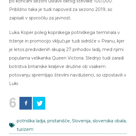
po končani sezoni ustavil okrog številke 100.000.
Približno taka je tudi napoved za sezono 2019, so
zapisali v sporočilu za javnost.
Luka Koper poleg koprskega potniškega terminala v
trženje in promocijo vključuje tudi sidrišče v Piranu, kjer
je letos predvidenih skupaj 27 prihodov ladij, med njimi
popularna velikanka Queen Victoria. Slednjo tudi zaradi
botrstva britanske kraljeve družine ob vsakem
potovanju spremljajo številni navdušenci, so izpostavili v
Luki.
6
potniška ladja
,
pristanišče
,
Slovenija
,
slovenska obala
,
turizem