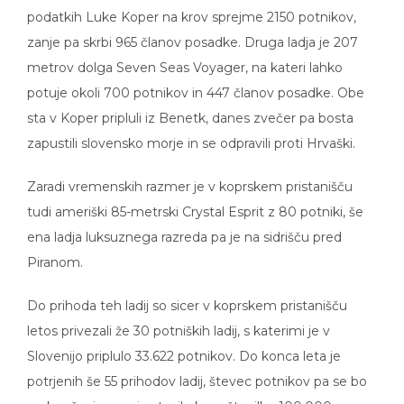
podatkih Luke Koper na krov sprejme 2150 potnikov,
zanje pa skrbi 965 članov posadke. Druga ladja je 207
metrov dolga Seven Seas Voyager, na kateri lahko
potuje okoli 700 potnikov in 447 članov posadke. Obe
sta v Koper pripluli iz Benetk, danes zvečer pa bosta
zapustili slovensko morje in se odpravili proti Hrvaški.
Zaradi vremenskih razmer je v koprskem pristanišču
tudi ameriški 85-metrski Crystal Esprit z 80 potniki, še
ena ladja luksuznega razreda pa je na sidrišču pred
Piranom.
Do prihoda teh ladij so sicer v koprskem pristanišču
letos privezali že 30 potniških ladij, s katerimi je v
Slovenijo priplulo 33.622 potnikov. Do konca leta je
potrjenih še 55 prihodov ladij, števec potnikov pa se bo