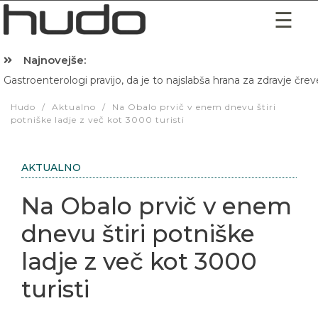
Najnovejše:
Gastroenterologi pravijo, da je to najslabša hrana za zdravje črev
Hibernacijska dieta: Zakaj je pred spanjem dobro pojesti žlico 
Hudo
/
Aktualno
/
Na Obalo prvič v enem dnevu štiri
potniške ladje z več kot 3000 turisti
AKTUALNO
Na Obalo prvič v enem
dnevu štiri potniške
ladje z več kot 3000
turisti