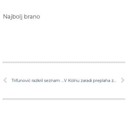
Najbolj brano
Trifunović razkril seznam igralcev za kvalifikacijski tekmi za SP proti Španiji in Črni gori
V Kölnu zaradi preplaha začasno zaprli katedralo