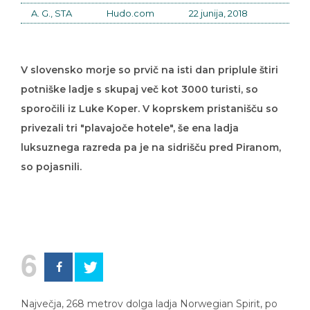
A. G., STA
Hudo.com
22 junija, 2018
V slovensko morje so prvič na isti dan priplule štiri
potniške ladje s skupaj več kot 3000 turisti, so
sporočili iz Luke Koper. V koprskem pristanišču so
privezali tri "plavajoče hotele", še ena ladja
luksuznega razreda pa je na sidrišču pred Piranom,
so pojasnili.
6
Največja, 268 metrov dolga ladja Norwegian Spirit, po