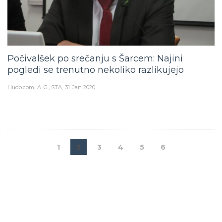
Počivalšek po srečanju s Šarcem: Najini
pogledi se trenutno nekoliko razlikujejo
Hudo.com
A. G., STA
31. Jan 2020
1
2
3
4
5
6