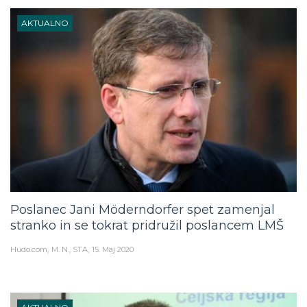
AKTUALNO
Poslanec Jani Möderndorfer spet zamenjal
stranko in se tokrat pridružil poslancem LMŠ
Hudo.com
M. N., STA
15. Maj 2020