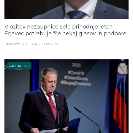
Vložitev nezaupnice šele prihodnje leto?
Erjavec potrebuje “še nekaj glasov in podpore”
Hudo.com
A. G., STA
28. Dec 2020
AKTUALNO