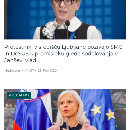
Protestniki v središču Ljubljane pozivajo SMC
in DeSUS k premisleku glede sodelovanja v
Janševi vladi
Hudo.com
A. P., STA
28. Feb 2020
AKTUALNO