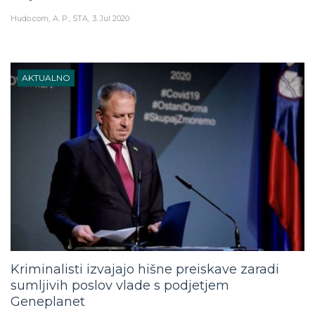
Hudo.com
A. P., STA
3. Jul 2020
AKTUALNO
Kriminalisti izvajajo hišne preiskave zaradi
sumljivih poslov vlade s podjetjem
Geneplanet