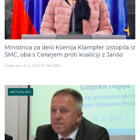
Ministrica za delo Ksenija Klampfer izstopila iz
SMC, oba s Cerarjem proti koaliciji z Janšo
Hudo.com
A. G., STA
10. Feb 2020
AKTUALNO