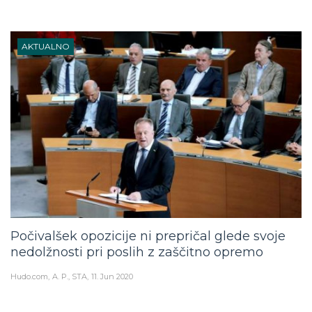
AKTUALNO
Počivalšek opozicije ni prepričal glede svoje
nedolžnosti pri poslih z zaščitno opremo
Hudo.com
A. P., STA
11. Jun 2020