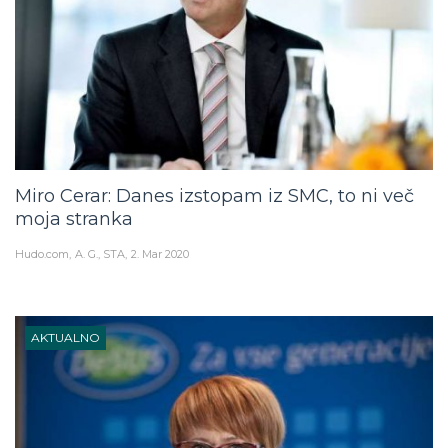
Miro Cerar: Danes izstopam iz SMC, to ni več
moja stranka
Hudo.com
A. G., STA
2. Mar 2020
AKTUALNO