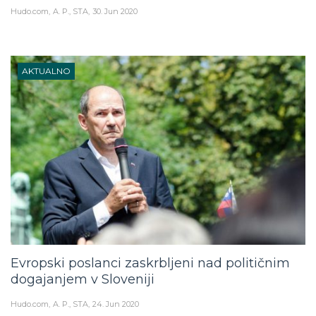
Hudo.com
A. P., STA
30. Jun 2020
AKTUALNO
Evropski poslanci zaskrbljeni nad političnim
dogajanjem v Sloveniji
Hudo.com
A. P., STA
24. Jun 2020