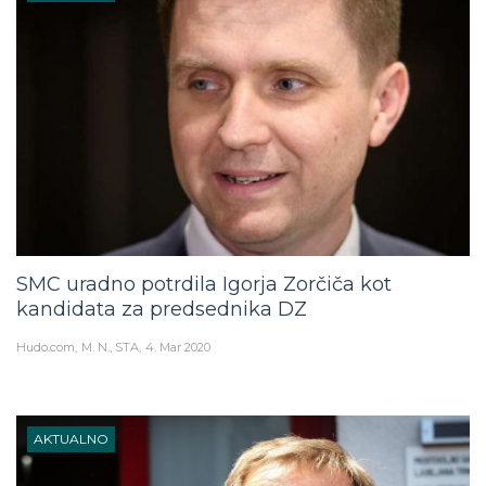
SMC uradno potrdila Igorja Zorčiča kot
kandidata za predsednika DZ
Hudo.com
M. N., STA
4. Mar 2020
AKTUALNO