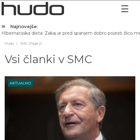
Najnovejše:
Hibernacijska dieta: Zakaj je pred spanjem dobro pojesti žlico 
Hudo
/
SMC (Page 2)
Vsi članki v
SMC
AKTUALNO