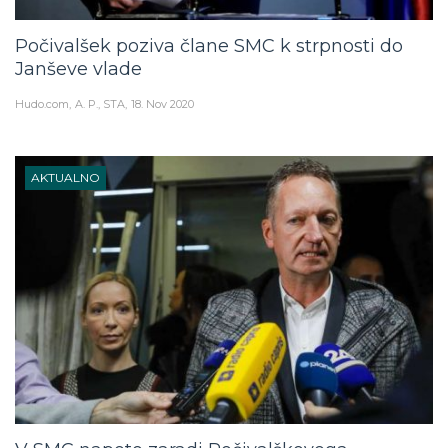
Počivalšek poziva člane SMC k strpnosti do
Janševe vlade
Hudo.com
A. P., STA
18. Nov 2020
AKTUALNO