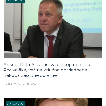
AKTUALNO
Anketa Dela: Slovenci za odstop ministra
Počivalška, večina kritična do vladnega
nakupa zaščitne opreme
Hudo.com
AP
9. Maj 2020
AKTUALNO