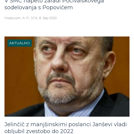
V SMC napeto zaradi Počivalškovega
sodelovanja s Popovičem
Hudo.com
A. P., STA
8. Sep 2020
AKTUALNO
Jelinčič z manjšinskimi poslanci Janševi vladi
obljubil zvestobo do 2022