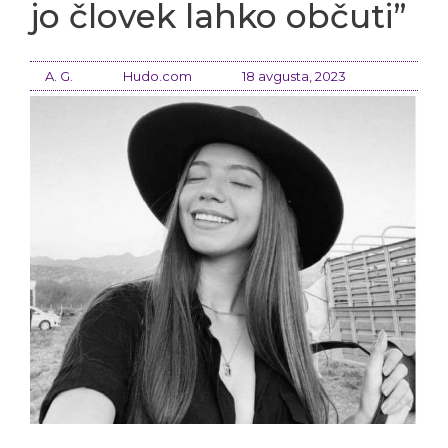
jo človek lahko občuti”
A. G.
Hudo.com
18 avgusta, 2023
Pevec se je vsem zahvalil za podporo in prosil za