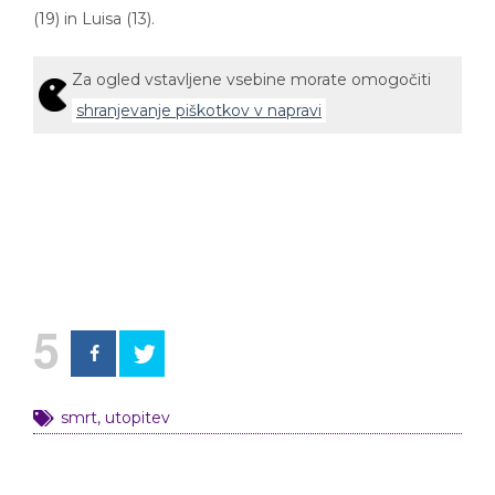
(19) in Luisa (13).
Za ogled vstavljene vsebine morate omogočiti
shranjevanje piškotkov v napravi
5
smrt
,
utopitev
Najbolj brano