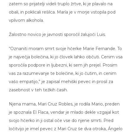
obali, in poklicali rešilca. María je v morje vstopila pod
vplivom alkohola.
Žalostno novico je javnosti sporočil žalujoči Luis.
“Oznaniti moram smrt svoje hčerke Marie Fernande. To
je največja bolečina, ki jo človek lahko občuti. Cenim vsa
sporočila podpore in ljubezni, ki sem jih prejel. Prosim
vas za razumevanje te bolečine, ki jo čutim, in cenim
vašo empatijo,” je zapisal mehiški pevec in prosil za
zasebnost v teh težkih časih.
Njena mama, Mari Cruz Robles, je rodila Mario, preden
je spoznala El Flaca, vendar je mlado dekle vzgajal kot
svojo hčerko in ji ostal oče vse do njene smrti. Pred
ločitvijo je imel pevec z Mari Cruz še dva otroka, Ángelo