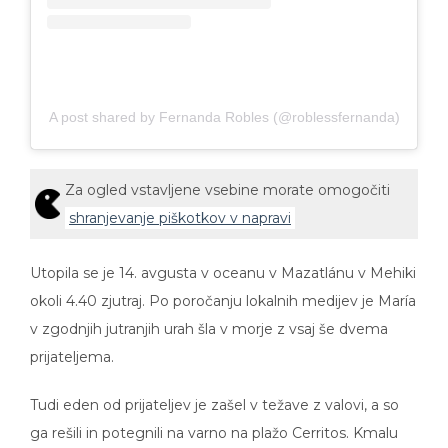
A post shared by Fernanda Robles (@roblessfernanda)
Za ogled vstavljene vsebine morate omogočiti
shranjevanje piškotkov v napravi
Utopila se je 14. avgusta v oceanu v Mazatlánu v Mehiki
okoli 4.40 zjutraj. Po poročanju lokalnih medijev je María
v zgodnjih jutranjih urah šla v morje z vsaj še dvema
prijateljema.
Tudi eden od prijateljev je zašel v težave z valovi, a so
ga rešili in potegnili na varno na plažo Cerritos. Kmalu
zatem so prijatelji videli truplo žrtve, ki je plavalo na