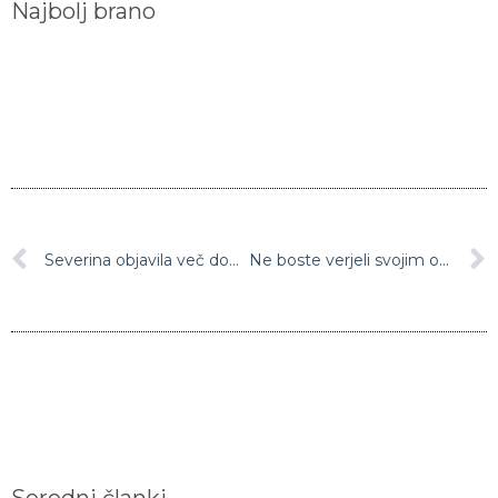
Severina objavila več dopustniških fotografij, na katerih pozira s sinom, oboževalci ogorčeni
Ne boste verjeli svojim očem: Umetna inteligenca pokazala, kako bo princesa Charlotte videti čez 10 let
Sorodni članki