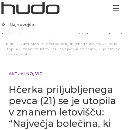
Najnovejše:
Hibernacijska dieta: Zakaj je pred spanjem dobro pojesti žlico 
Hudo
/
Aktualno
/
Hčerka priljubljenega pevca (21) se je
utopila v znanem letovišču: “Največja bolečina, ki jo človek
lahko občuti”
AKTUALNO
,
VIP
Hčerka priljubljenega
pevca (21) se je utopila
v znanem letovišču:
“Največja bolečina, ki