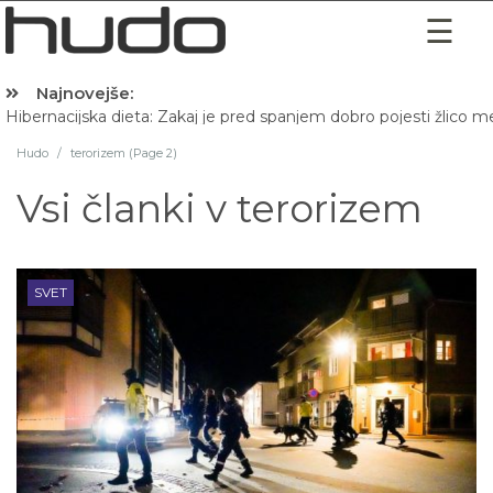
Najnovejše:
Hibernacijska dieta: Zakaj je pred spanjem dobro pojesti žlico 
Hudo
/
terorizem (Page 2)
Vsi članki v
terorizem
SVET