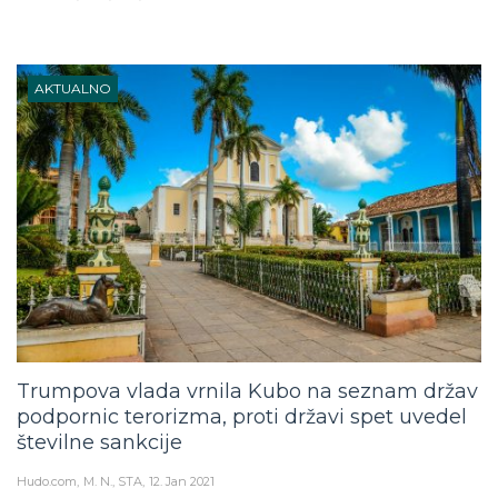
AKTUALNO
Trumpova vlada vrnila Kubo na seznam držav
podpornic terorizma, proti državi spet uvedel
številne sankcije
Hudo.com
M. N., STA
12. Jan 2021