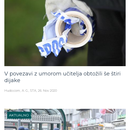
V povezavi z umorom učitelja obtožili še štiri
dijake
Hudo.com
A. G., STA
26. Nov 2020
AKTUALNO