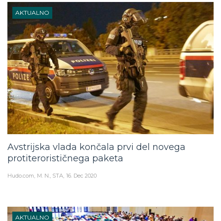
AKTUALNO
Avstrijska vlada končala prvi del novega
protiterorističnega paketa
Hudo.com
M. N., STA
16. Dec 2020
AKTUALNO