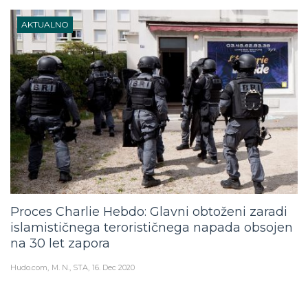
AKTUALNO
Proces Charlie Hebdo: Glavni obtoženi zaradi
islamističnega terorističnega napada obsojen
na 30 let zapora
Hudo.com
M. N., STA
16. Dec 2020