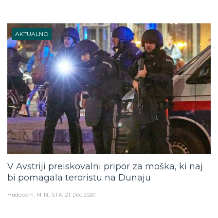
AKTUALNO
V Avstriji preiskovalni pripor za moška, ki naj
bi pomagala teroristu na Dunaju
Hudo.com
M. N., STA
21. Dec 2020