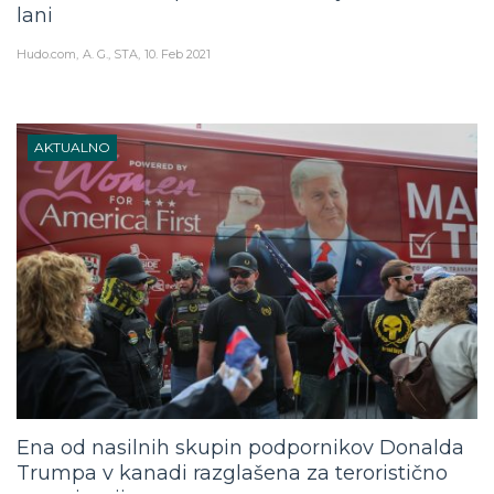
lani
Hudo.com
A. G., STA
10. Feb 2021
AKTUALNO
Ena od nasilnih skupin podpornikov Donalda
Trumpa v kanadi razglašena za teroristično