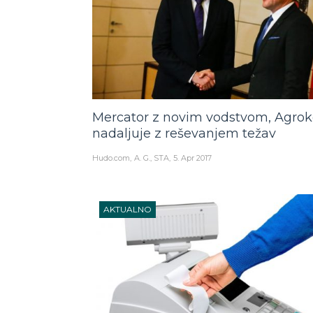
Mercator z novim vodstvom, Agrok
nadaljuje z reševanjem težav
Hudo.com
A. G., STA
5. Apr 2017
AKTUALNO