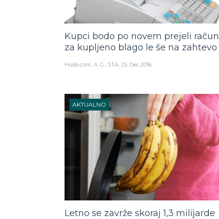
Kupci bodo po novem prejeli račun
za kupljeno blago le še na zahtevo
Hudo.com
A. G., STA
25. Dec 2016
AKTUALNO
Letno se zavrže skoraj 1,3 milijarde