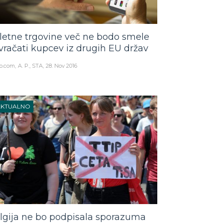
letne trgovine več ne bodo smele
vračati kupcev iz drugih EU držav
o.com
A. P., STA
28. Nov 2016
AKTUALNO
lgija ne bo podpisala sporazuma