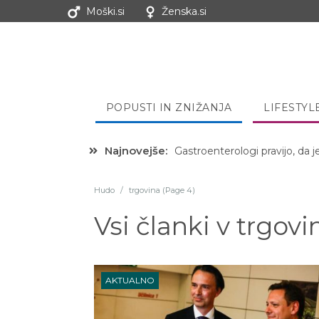
Moški.si
Ženska.si
POPUSTI IN ZNIŽANJA
LIFESTYL
Najnovejše:
Hibernacijska dieta: Zakaj je
Hudo
/
trgovina (Page 4)
Vsi članki v
trgovi
AKTUALNO