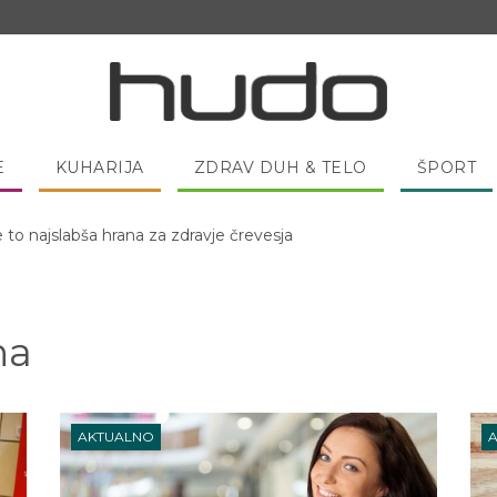
E
KUHARIJA
ZDRAV DUH & TELO
ŠPORT
 pred spanjem dobro pojesti žlico medu?
na
AKTUALNO