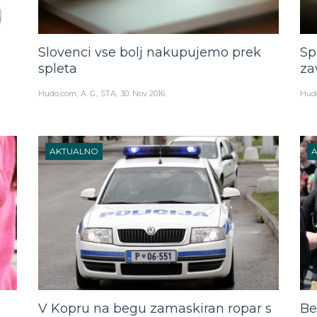
Slovenci vse bolj nakupujemo prek
Sp
spleta
za
Hudo.com
A. G., STA
30. Nov 2016
Hud
AKTUALNO
V Kopru na begu zamaskiran ropar s
Be