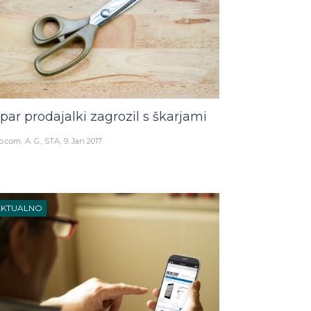
par prodajalki zagrozil s škarjami
o.com
A. G., STA
9. Jan 2017
AKTUALNO