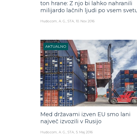
ton hrane: Z njo bi lahko nahranili
milijardo lačnih ljudi po vsem svet
Hudo.com
A. G., STA
10. Nov 2016
AKTUALNO
Med državami izven EU smo lani
največ izvozili v Rusijo
Hudo.com
A. G., STA
5. Maj 2016