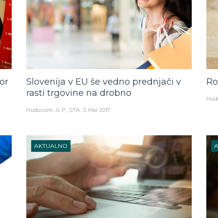
or
Slovenija v EU še vedno prednjači v
Ro
rasti trgovine na drobno
Hud
Hudo.com
A. P., STA
3. Mar 2017
AKTUALNO