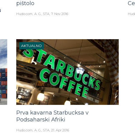
pištolo
Ce
u
Hudo.com
A. G., STA
7. Nov 2016
Hud
AKTUALNO
Prva kavarna Starbucksa v
Podsaharski Afriki
Hudo.com
A. G., STA
21. Apr 2016