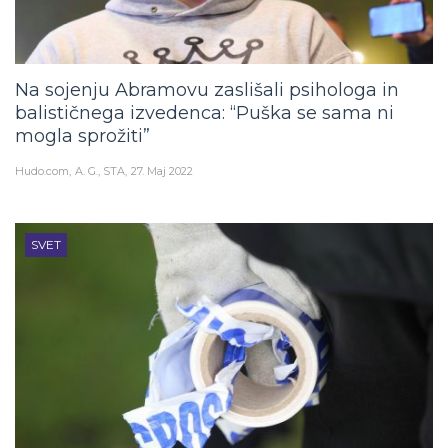
Na sojenju Abramovu zaslišali psihologa in
balističnega izvedenca: “Puška se sama ni
mogla sprožiti”
Hudo.com
A. G., STA
27. Maj 2022
SVET