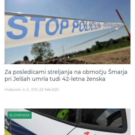
Za posledicami streljanja na območju Šmarja
pri Jelšah umrla tudi 42-letna ženska
Hudo.com
A. G., STA
25. Feb 2022
SLOVENIJA