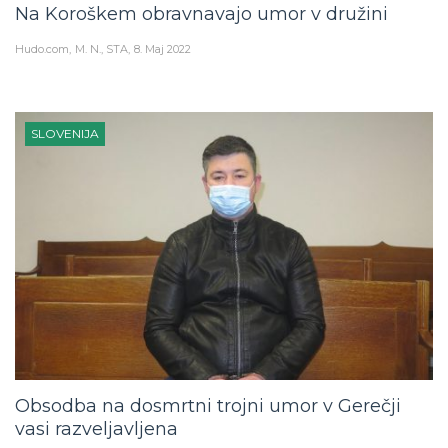
Na Koroškem obravnavajo umor v družini
Hudo.com
M. N., STA
8. Maj 2022
SLOVENIJA
Obsodba na dosmrtni trojni umor v Gerečji
vasi razveljavljena