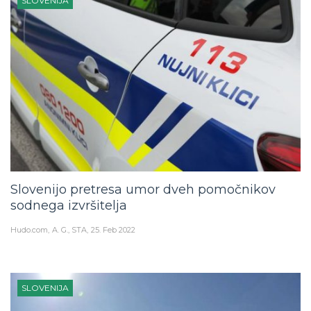
SLOVENIJA
Slovenijo pretresa umor dveh pomočnikov
sodnega izvršitelja
Hudo.com
A. G., STA
25. Feb 2022
SLOVENIJA