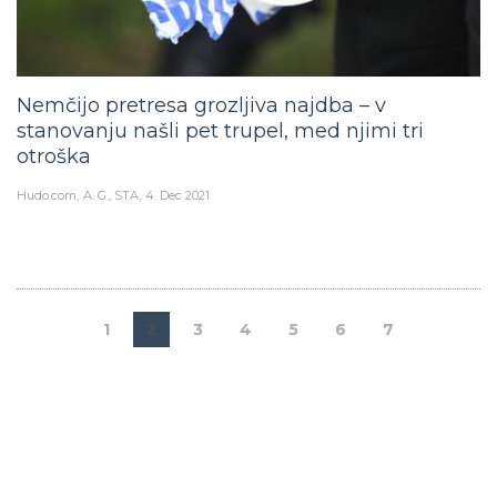
Nemčijo pretresa grozljiva najdba – v
stanovanju našli pet trupel, med njimi tri
otroška
Hudo.com
A. G., STA
4. Dec 2021
1
2
3
4
5
6
7