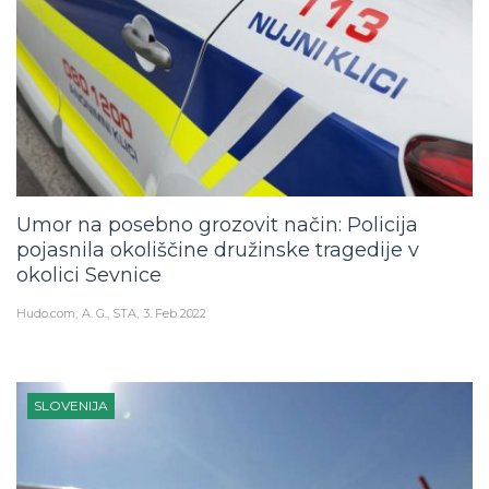
Umor na posebno grozovit način: Policija
pojasnila okoliščine družinske tragedije v
okolici Sevnice
Hudo.com
A. G., STA
3. Feb 2022
SLOVENIJA