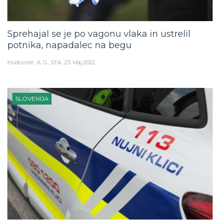
Sprehajal se je po vagonu vlaka in ustrelil
potnika, napadalec na begu
Hudo.com
A. G., STA
23. Maj 2022
SLOVENIJA