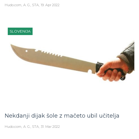
Hudo.com
A. G., STA
19. Apr 2022
SLOVENIJA
Nekdanji dijak šole z mačeto ubil učitelja
Hudo.com
A. G., STA
31. Mar 2022