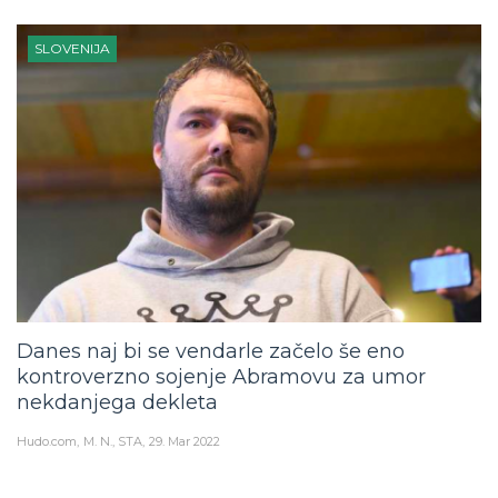
SLOVENIJA
Danes naj bi se vendarle začelo še eno
kontroverzno sojenje Abramovu za umor
nekdanjega dekleta
Hudo.com
M. N., STA
29. Mar 2022