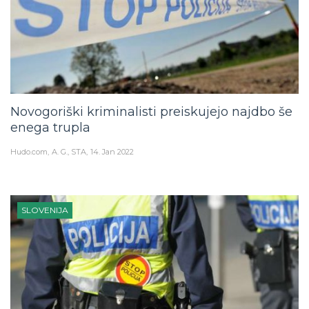
Novogoriški kriminalisti preiskujejo najdbo še
enega trupla
Hudo.com
A. G., STA
14. Jan 2022
SLOVENIJA