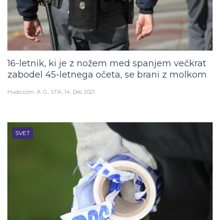
16-letnik, ki je z nožem med spanjem večkrat
zabodel 45-letnega očeta, se brani z molkom
Hudo.com
A. G., STA
14. Dec 2021
SVET