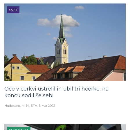
SVET
Oče v cerkvi ustrelil in ubil tri hčerke, na
koncu sodil še sebi
Hudo.com
M. N., STA
1. Mar 2022