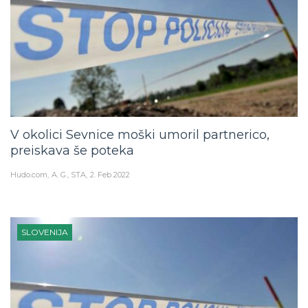
V okolici Sevnice moški umoril partnerico,
preiskava še poteka
Hudo.com
A. G., STA
2. Feb 2022
SLOVENIJA