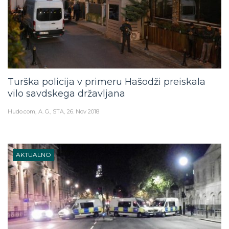
Turška policija v primeru Hašodži preiskala
vilo savdskega državljana
Hudo.com
A. G., STA
26. Nov 2018
AKTUALNO