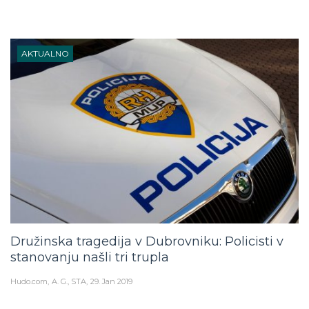
AKTUALNO
Družinska tragedija v Dubrovniku: Policisti v
stanovanju našli tri trupla
Hudo.com
A. G., STA
29. Jan 2019