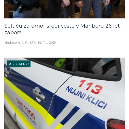
Softiću za umor sredi ceste v Mariboru 26 let
zapora
Hudo.com
A. G., STA
14. Feb 2019
AKTUALNO