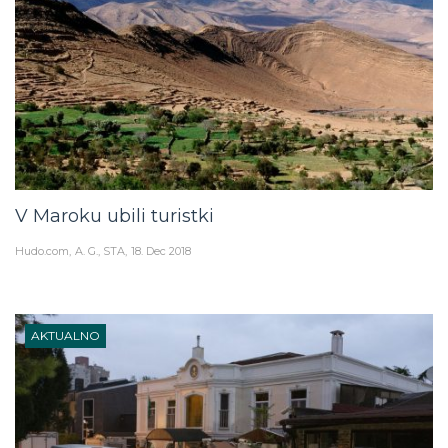
V Maroku ubili turistki
Hudo.com
A. G., STA
18. Dec 2018
AKTUALNO