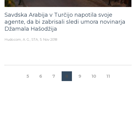
Savdska Arabija v Turčijo napotila svoje
agente, da bi zabrisali sledi umora novinarja
Džamala Hašodžija
Hudo.com
A. G., STA
5. Nov 2018
5
6
7
8
9
10
11