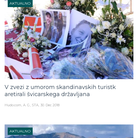
AKTUALNO
V zvezi z umorom skandinavskih turistk
aretirali švicarskega državljana
Hudo.com
A. G., STA
30. Dec 2018
AKTUALNO