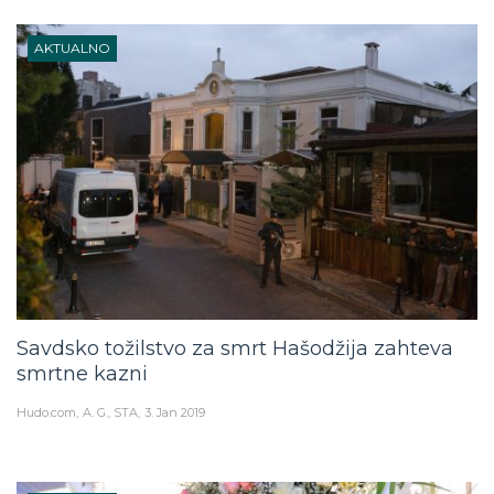
AKTUALNO
Savdsko tožilstvo za smrt Hašodžija zahteva
smrtne kazni
Hudo.com
A. G., STA
3. Jan 2019