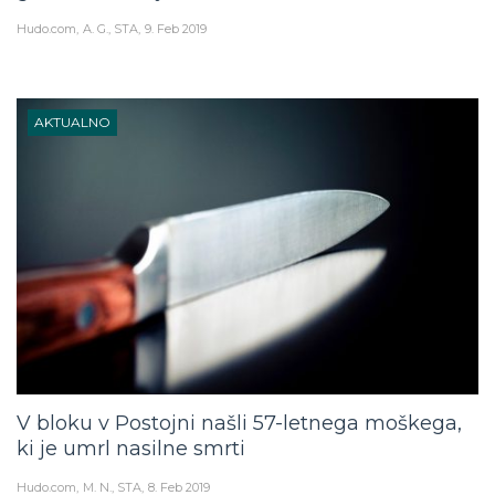
Hudo.com
A. G., STA
9. Feb 2019
AKTUALNO
V bloku v Postojni našli 57-letnega moškega,
ki je umrl nasilne smrti
Hudo.com
M. N., STA
8. Feb 2019