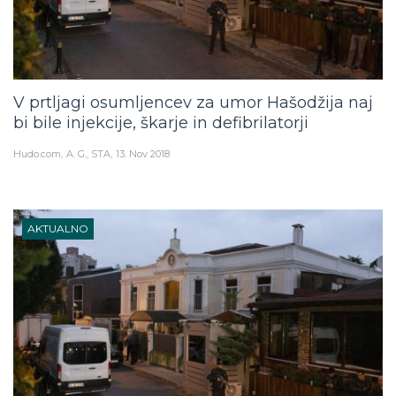
V prtljagi osumljencev za umor Hašodžija naj
bi bile injekcije, škarje in defibrilatorji
Hudo.com
A. G., STA
13. Nov 2018
AKTUALNO