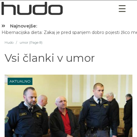
Najnovejše:
Hibernacijska dieta: Zakaj je pred spanjem dobro pojesti žlico 
Hudo
/
umor (Page 8)
Vsi članki v
umor
AKTUALNO