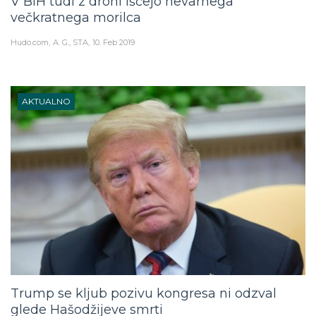
V BiH tudi z droni iščejo nevarnega
večkratnega morilca
Hudo.com
A. G., STA
10. Feb 2019
AKTUALNO
Trump se kljub pozivu kongresa ni odzval
glede Hašodžijeve smrti