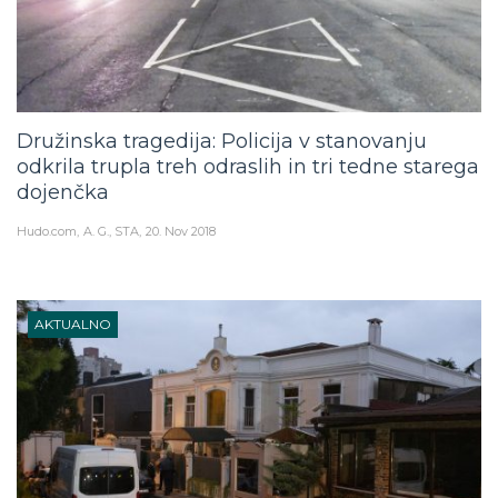
Družinska tragedija: Policija v stanovanju
odkrila trupla treh odraslih in tri tedne starega
dojenčka
Hudo.com
A. G., STA
20. Nov 2018
AKTUALNO