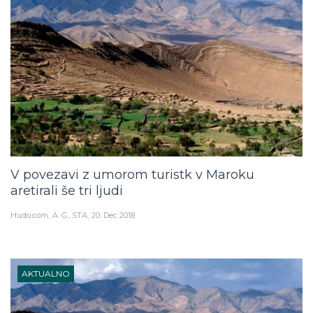
V povezavi z umorom turistk v Maroku
aretirali še tri ljudi
Hudo.com
A. G., STA
20. Dec 2018
AKTUALNO