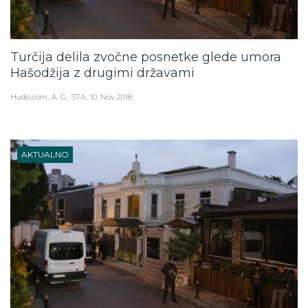
Turčija delila zvočne posnetke glede umora
Hašodžija z drugimi državami
Hudo.com
A. G., STA
10. Nov 2018
AKTUALNO