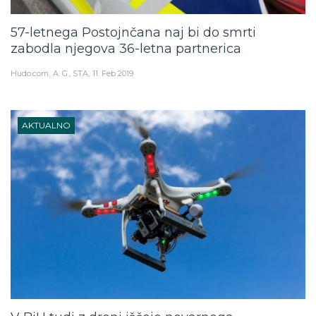
57-letnega Postojnčana naj bi do smrti
zabodla njegova 36-letna partnerica
Hudo.com
A. G., STA
11. Feb 2019
AKTUALNO