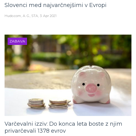
Slovenci med najvarčnejšimi v Evropi
Hudo.com
A. G., STA
3. Apr 2021
ZABAVA
Varčevalni izziv: Do konca leta boste z njim
privarčevali 1378 evrov