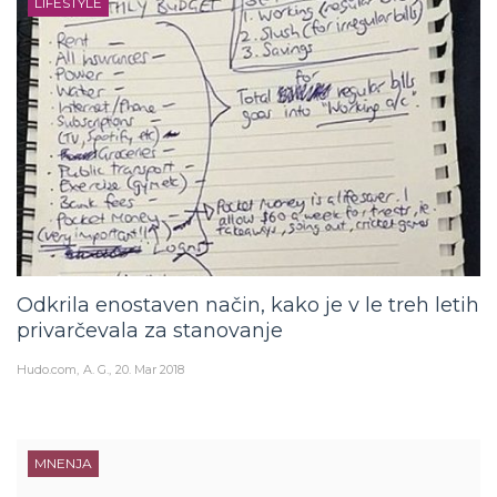
LIFESTYLE
Odkrila enostaven način, kako je v le treh letih
privarčevala za stanovanje
Hudo.com
A. G.
20. Mar 2018
MNENJA