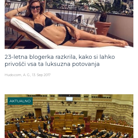
23-letna blogerka razkrila, kako si lahko
privošči vsa ta luksuzna potovanja
Hudo.com
A. G.
13. Sep 2017
AKTUALNO