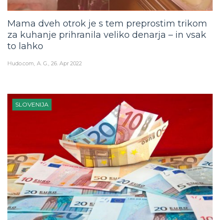
Mama dveh otrok je s tem preprostim trikom
za kuhanje prihranila veliko denarja – in vsak
to lahko
Hudo.com
A. G.
26. Apr 2022
SLOVENIJA