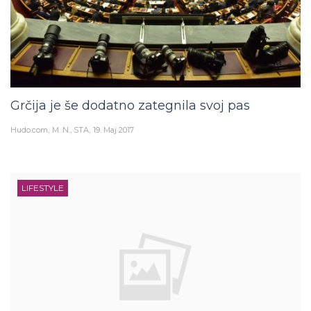
Grčija je še dodatno zategnila svoj pas
Hudo.com
M. N., STA
19. Maj 2017
LIFESTYLE