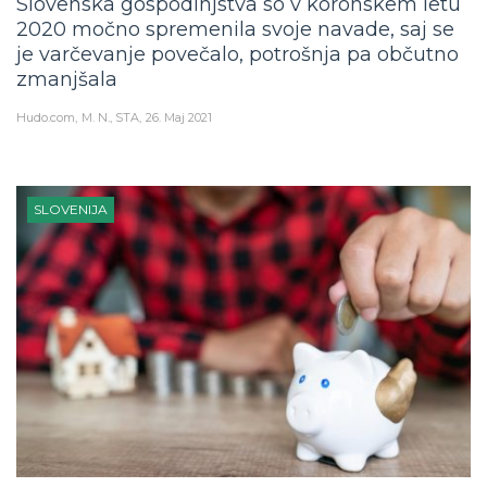
Slovenska gospodinjstva so v koronskem letu
2020 močno spremenila svoje navade, saj se
je varčevanje povečalo, potrošnja pa občutno
zmanjšala
Hudo.com
M. N., STA
26. Maj 2021
SLOVENIJA