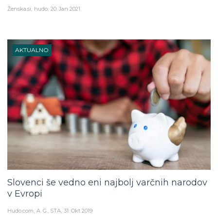
Ženska.si
hudo
20. Jan 2021
AKTUALNO
Slovenci še vedno eni najbolj varčnih narodov
v Evropi
Hudo.com
A. G., STA
31. Okt 2019