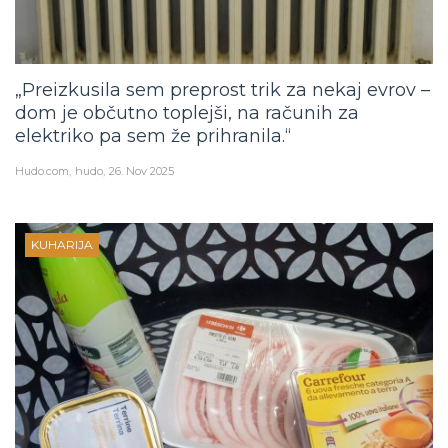
„Preizkusila sem preprost trik za nekaj evrov –
dom je občutno toplejši, na računih za
elektriko pa sem že prihranila.“
Hudo.com
hudo
26. Nov 2025
KUHARIJA