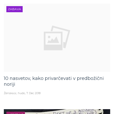
ZABAVA
10 nasvetov, kako privarčevati v predbožični
noriji
Ženska.si
hudo
7. Dec 2018