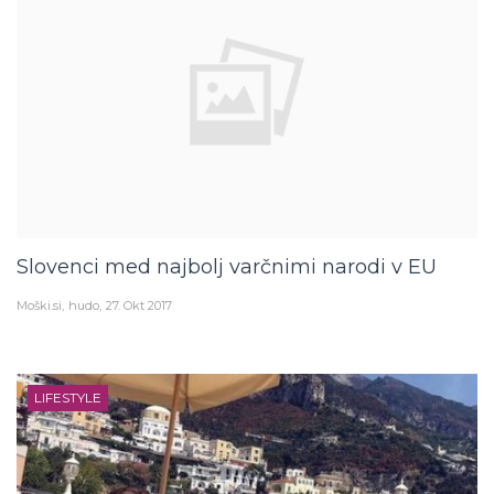
Slovenci med najbolj varčnimi narodi v EU
Moški.si
hudo
27. Okt 2017
LIFESTYLE