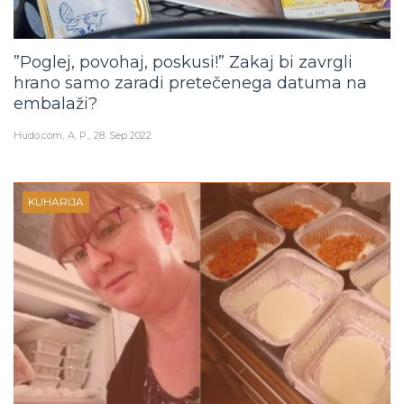
”Poglej, povohaj, poskusi!” Zakaj bi zavrgli
hrano samo zaradi pretečenega datuma na
embalaži?
Hudo.com
A. P.
28. Sep 2022
KUHARIJA