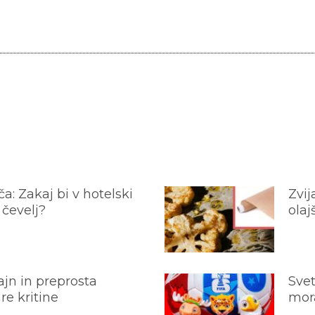
a: Zakaj bi v hotelski
Zvij
 čevelj?
olaj
jn in preprosta
Svet
e kritine
mora