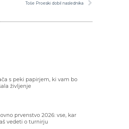
Toše Proeski dobil naslednika
ača s peki papirjem, ki vam bo
šala življenje
ovno prvenstvo 2026: vse, kar
š vedeti o turnirju