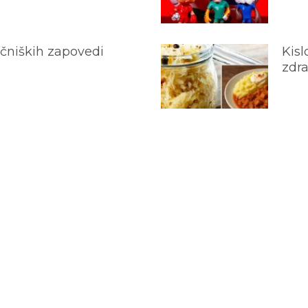
ečniških zapovedi
Kisl
zdra