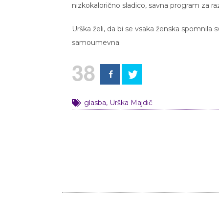
nizkokalorično sladico, savna program za raz
Urška želi, da bi se vsaka ženska spomnila s
samoumevna.
38
glasba
,
Urška Majdič