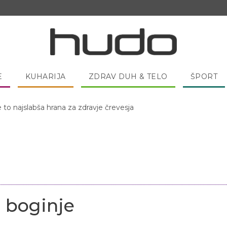
E
KUHARIJA
ZDRAV DUH & TELO
ŠPORT
 pred spanjem dobro pojesti žlico medu?
 boginje