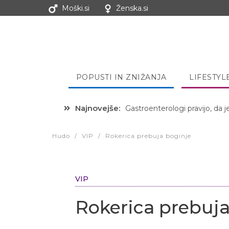
Moški.si
Ženska.si
POPUSTI IN ZNIŽANJA
LIFESTYL
Najnovejše:
Hibernacijska dieta: Zakaj je
Hudo
/
VIP
/
Rokerica prebuja boginje
VIP
Rokerica prebuja