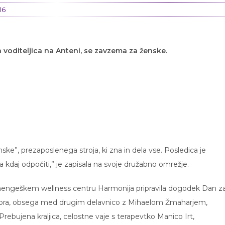
16
 voditeljica na Anteni, se zavzema za ženske.
nske”, prezaposlenega stroja, ki zna in dela vse. Posledica je
 kdaj odpočiti,” je zapisala na svoje družabno omrežje.
e v mengeškem wellness centru Harmonija pripravila dogodek Dan z
mbra, obsega med drugim delavnico z Mihaelom Žmaharjem,
rebujena kraljica, celostne vaje s terapevtko Manico Irt,