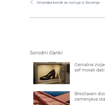
Ameriška komik se norčuje iz Slovenije
Sorodni članki
Genialna zvijač
sef morali dati
Brezčasen diza
zamenjava star