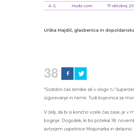
A. G.
Hudo.com
17 oktobra, 20
Urška Majdič, glasbenica in dopoldanska
38
“Sodobni čas ženske sili v vlogo t.i.”superže
izgorevanje in nemir. Tudi bojevnica se mora
V želji, da bi si končno vzele čas zase, j
boginje. Dogodek, ki bo potekal 18. nove
avtorjem uspešnice Misijonarka in delavnic P