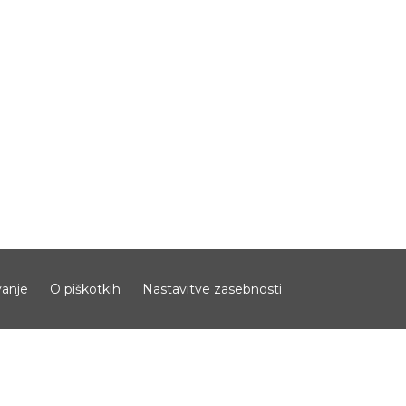
anje
O piškotkih
Nastavitve zasebnosti