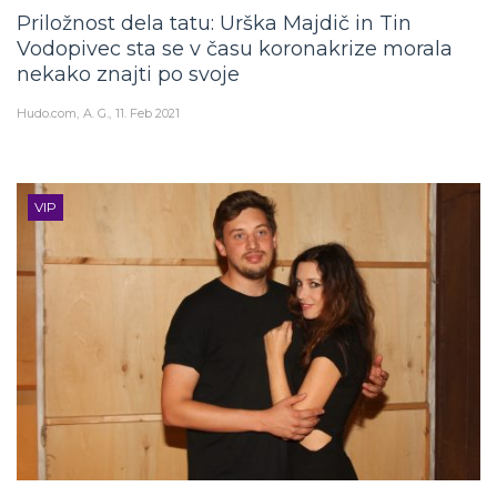
Priložnost dela tatu: Urška Majdič in Tin
Vodopivec sta se v času koronakrize morala
nekako znajti po svoje
Hudo.com
A. G.
11. Feb 2021
VIP
Urška Majdič: Čeprav je situacija čudna in