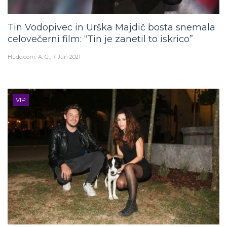
Tin Vodopivec in Urška Majdič bosta snemala
celovečerni film: “Tin je zanetil to iskrico”
Hudo.com
A. G.
7. Jun 2021
VIP