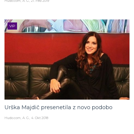
VIP
Urška Majdič presenetila z novo podobo
Hudo.com
A. G.
4. Okt 2018