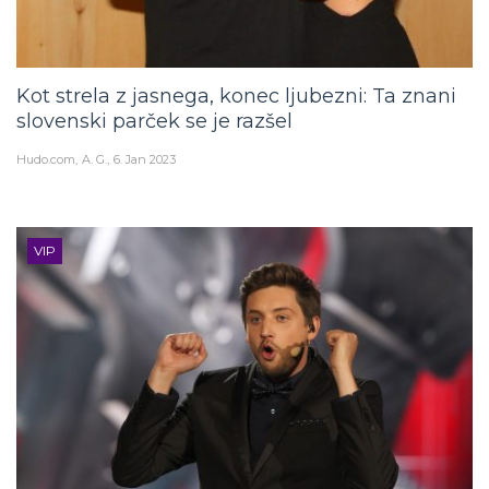
Kot strela z jasnega, konec ljubezni: Ta znani
slovenski parček se je razšel
Hudo.com
A. G.
6. Jan 2023
VIP