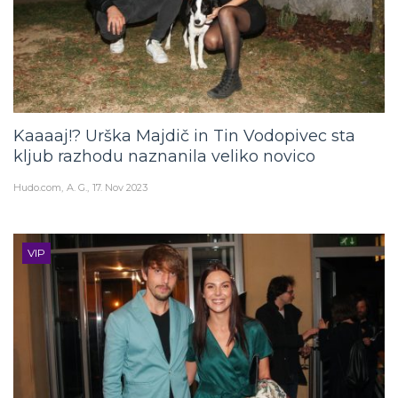
Kaaaaj!? Urška Majdič in Tin Vodopivec sta
kljub razhodu naznanila veliko novico
Hudo.com
A. G.
17. Nov 2023
VIP