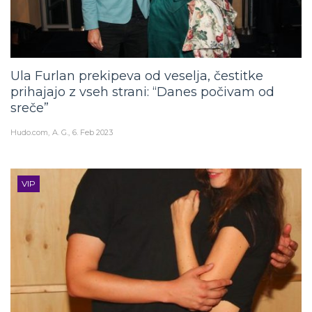
Ula Furlan prekipeva od veselja, čestitke
prihajajo z vseh strani: “Danes počivam od
sreče”
Hudo.com
A. G.
6. Feb 2023
VIP