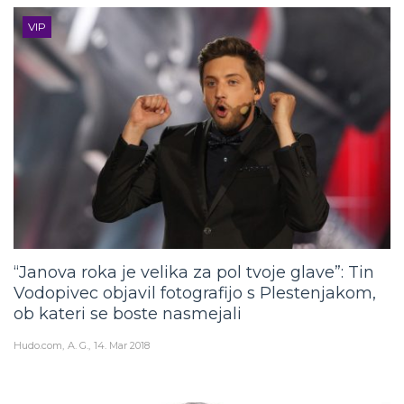
VIP
“Janova roka je velika za pol tvoje glave”: Tin
Vodopivec objavil fotografijo s Plestenjakom,
ob kateri se boste nasmejali
Hudo.com
A. G.
14. Mar 2018