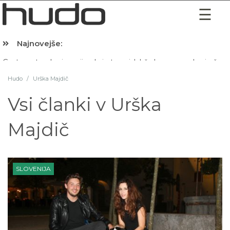
Najnovejše:
Hibernacijska dieta: Zakaj je pred spanjem dobro pojesti žlico 
Hudo
/
Urška Majdič
Vsi članki v
Urška
Majdič
SLOVENIJA