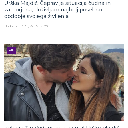
zamorjena, doživljam najbolj posebno
obdobje svojega življenja
Hudo.com
A. G.
29. Okt 2020
VIP
Kako je Tin Vodopivec zasnubil Urško Majdič