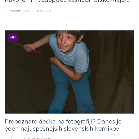
Hudo.com
A. G.
12. Apr 2019
VIP
Prepoznate dečka na fotografiji? Danes je
eden najuspešnejših slovenskih komikov
Hudo.com
A. G.
21. Feb 2019