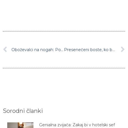
Oboževalci na nogah: Poglejte, kako Rebeka Dremelj miga z boki (video)
Presenečeni boste, ko boste videli, kakšen je bil Marko Potrč pred desetimi leti
Sorodni članki
Genialna zvijača: Zakaj bi v hotelski sef