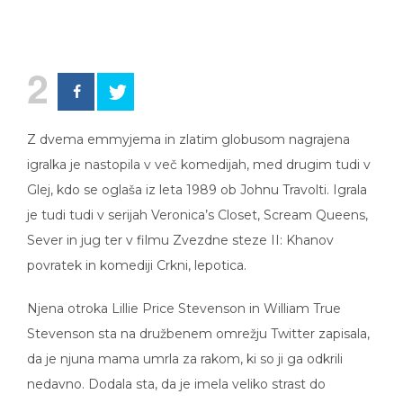
2
Z dvema emmyjema in zlatim globusom nagrajena
igralka je nastopila v več komedijah, med drugim tudi v
Glej, kdo se oglaša iz leta 1989 ob Johnu Travolti. Igrala
je tudi tudi v serijah Veronica’s Closet, Scream Queens,
Sever in jug ter v filmu Zvezdne steze II: Khanov
povratek in komediji Crkni, lepotica.
Njena otroka Lillie Price Stevenson in William True
Stevenson sta na družbenem omrežju Twitter zapisala,
da je njuna mama umrla za rakom, ki so ji ga odkrili
nedavno. Dodala sta, da je imela veliko strast do