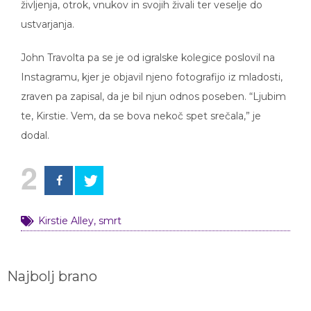
življenja, otrok, vnukov in svojih živali ter veselje do
ustvarjanja.
John Travolta pa se je od igralske kolegice poslovil na
Instagramu, kjer je objavil njeno fotografijo iz mladosti,
zraven pa zapisal, da je bil njun odnos poseben. “Ljubim
te, Kirstie. Vem, da se bova nekoč spet srečala,” je
dodal.
2
Kirstie Alley
,
smrt
Najbolj brano