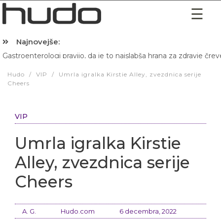
Najnovejše:
Gastroenterologi pravijo, da je to najslabša hrana za zdravje črev
Hibernacijska dieta: Zakaj je pred spanjem dobro pojesti žlico 
Hudo
/
VIP
/
Umrla igralka Kirstie Alley, zvezdnica serije
Cheers
VIP
Umrla igralka Kirstie
Alley, zvezdnica serije
Cheers
A. G.
Hudo.com
6 decembra, 2022