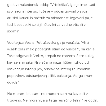
gost v makedonski oddaji “Vrteleška”, kjer je imel tudi
svoj zadnji intervju. Toše je v oddaji govoril o svoji
družini, karieri in načrtih za prihodnost, izgovoril pa je
tudi besede, ki so si jih številni za vedno vtisnili v
spomin.
Voditeljica Vesna Petruševska ga je vprašala: “Ali si
včasih želiš malo pobegniti stran od vsega?”, na kar je
Toše odgovoril: “Želim, ampak ne morem. Sem tukaj,
kjer sem in pika. Ni vračanja nazaj. Iščem izhod od
vsakdanjih intervjujev, priprav na intervjuje, modnih
popravkov, odstranjevanja ličil, pakiranja. Vsega imam
dovolj.”
Ne morem biti sam, ne morem sam na kavo ali v
trgovino. Ne morem, a si tega resnično želim,” je dodal.