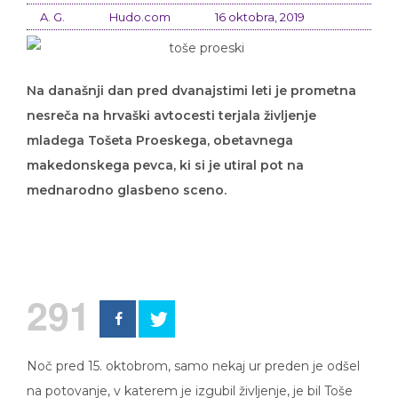
A. G.
Hudo.com
16 oktobra, 2019
Na današnji dan pred dvanajstimi leti je prometna
nesreča na hrvaški avtocesti terjala življenje
mladega Tošeta Proeskega, obetavnega
makedonskega pevca, ki si je utiral pot na
mednarodno glasbeno sceno.
291
Noč pred 15. oktobrom, samo nekaj ur preden je odšel
na potovanje, v katerem je izgubil življenje, je bil Toše