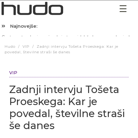
Najnovejše:
Hibernacijska dieta: Zakaj je pred spanjem dobro pojesti žlico 
Hudo
/
VIP
/
Zadnji intervju Tošeta Proeskega: Kar je
povedal, številne straši še danes
VIP
Zadnji intervju Tošeta
Proeskega: Kar je
povedal, številne straši
še danes