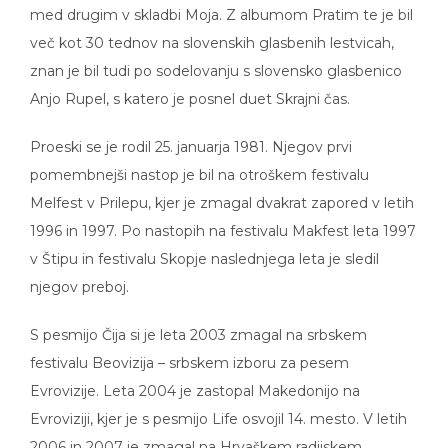
med drugim v skladbi Moja. Z albumom Pratim te je bil
več kot 30 tednov na slovenskih glasbenih lestvicah,
znan je bil tudi po sodelovanju s slovensko glasbenico
Anjo Rupel, s katero je posnel duet Skrajni čas.
Proeski se je rodil 25. januarja 1981. Njegov prvi
pomembnejši nastop je bil na otroškem festivalu
Melfest v Prilepu, kjer je zmagal dvakrat zapored v letih
1996 in 1997. Po nastopih na festivalu Makfest leta 1997
v Štipu in festivalu Skopje naslednjega leta je sledil
njegov preboj.
S pesmijo Čija si je leta 2003 zmagal na srbskem
festivalu Beovizija – srbskem izboru za pesem
Evrovizije. Leta 2004 je zastopal Makedonijo na
Evroviziji, kjer je s pesmijo Life osvojil 14. mesto. V letih
2006 in 2007 je zmagal na Hrvaškem radijskem