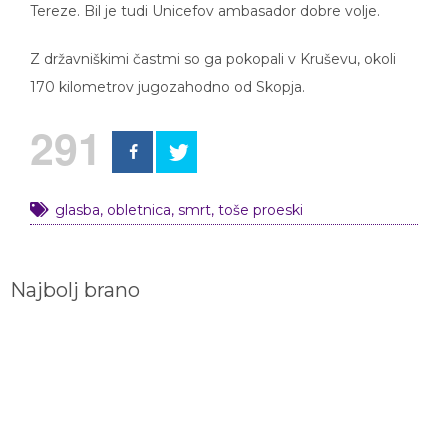
Z državniškimi častmi so ga pokopali v Kruševu, okoli
170 kilometrov jugozahodno od Skopja.
291
glasba
,
obletnica
,
smrt
,
toše proeski
Najbolj brano