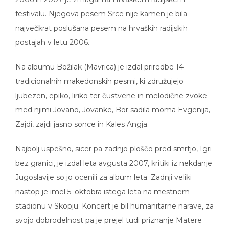
festivalu. Njegova pesem Srce nije kamen je bila
največkrat poslušana pesem na hrvaških radijskih
postajah v letu 2006.
Na albumu Božilak (Mavrica) je izdal priredbe 14
tradicionalnih makedonskih pesmi, ki združujejo
ljubezen, epiko, liriko ter čustvene in melodične zvoke –
med njimi Jovano, Jovanke, Bor sadila moma Evgenija,
Zajdi, zajdi jasno sonce in Kales Angja.
Najbolj uspešno, sicer pa zadnjo ploščo pred smrtjo, Igri
bez granici, je izdal leta avgusta 2007, kritiki iz nekdanje
Jugoslavije so jo ocenili za album leta. Zadnji veliki
nastop je imel 5. oktobra istega leta na mestnem
stadionu v Skopju. Koncert je bil humanitarne narave, za
svojo dobrodelnost pa je prejel tudi priznanje Matere
Tereze. Bil je tudi Unicefov ambasador dobre volje.