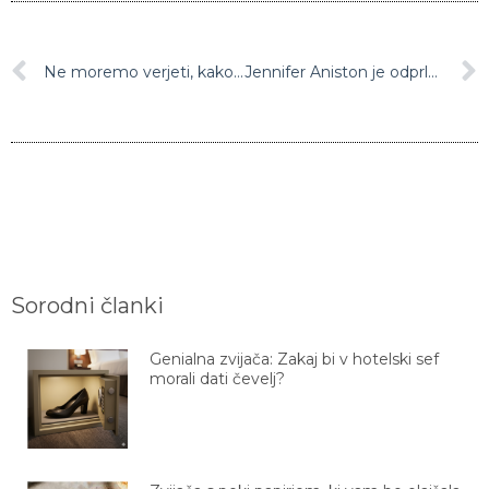
Ne moremo verjeti, kako velike otroke ima že Boštjan Romih
Jennifer Aniston je odprla Instagram profil in z le eno fotografijo povzročila pravo evforijo
Sorodni članki
Genialna zvijača: Zakaj bi v hotelski sef
morali dati čevelj?
Zvijača s peki papirjem, ki vam bo olajšala