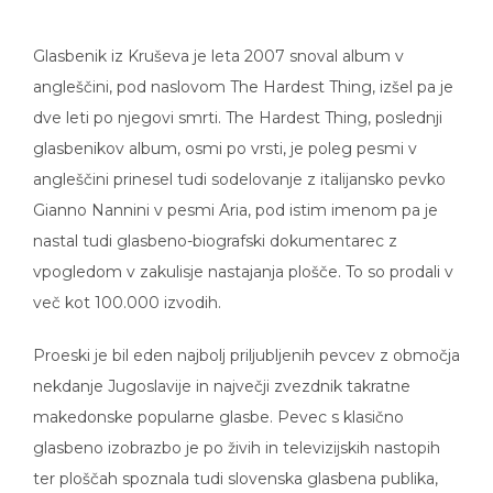
Glasbenik iz Kruševa je leta 2007 snoval album v
angleščini, pod naslovom The Hardest Thing, izšel pa je
dve leti po njegovi smrti. The Hardest Thing, poslednji
glasbenikov album, osmi po vrsti, je poleg pesmi v
angleščini prinesel tudi sodelovanje z italijansko pevko
Gianno Nannini v pesmi Aria, pod istim imenom pa je
nastal tudi glasbeno-biografski dokumentarec z
vpogledom v zakulisje nastajanja plošče. To so prodali v
več kot 100.000 izvodih.
Proeski je bil eden najbolj priljubljenih pevcev z območja
nekdanje Jugoslavije in največji zvezdnik takratne
makedonske popularne glasbe. Pevec s klasično
glasbeno izobrazbo je po živih in televizijskih nastopih
ter ploščah spoznala tudi slovenska glasbena publika,