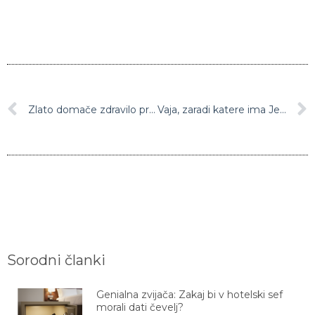
Zlato domače zdravilo proti prehladu za odrasle in otroke: Čebulni “žakeljček”
Vaja, zaradi katere ima Jennifer Aniston popolno izoblikovane roke
Sorodni članki
Genialna zvijača: Zakaj bi v hotelski sef
morali dati čevelj?