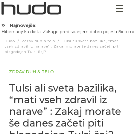
Najnovejše:
Hibernacijska dieta: Zakaj je pred spanjem dobro pojesti žlico 
Hudo
/
Zdrav duh & telo
/
Tulsi ali sveta bazilika, “mati
vseh zdravil iz narave” : Zakaj morate še danes začeti piti
blagodejen Tulsi čaj?
ZDRAV DUH & TELO
Tulsi ali sveta bazilika,
“mati vseh zdravil iz
narave” : Zakaj morate
še danes začeti piti