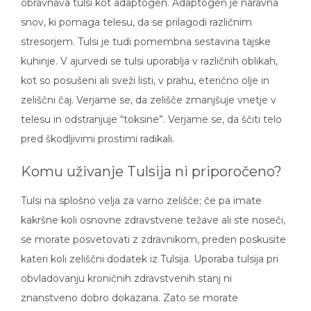
obravnava tulsi kot adaptogen. Adaptogen je naravna
snov, ki pomaga telesu, da se prilagodi različnim
stresorjem. Tulsi je tudi pomembna sestavina tajske
kuhinje. V ajurvedi se tulsi uporablja v različnih oblikah,
kot so posušeni ali sveži listi, v prahu, eterično olje in
zeliščni čaj. Verjame se, da zelišče zmanjšuje vnetje v
telesu in odstranjuje “toksine”. Verjame se, da ščiti telo
pred škodljivimi prostimi radikali.
Komu uživanje Tulsija ni priporočeno?
Tulsi na splošno velja za varno zelišče; če pa imate
kakršne koli osnovne zdravstvene težave ali ste noseči,
se morate posvetovati z zdravnikom, preden poskusite
kateri koli zeliščni dodatek iz Tulsija. Uporaba tulsija pri
obvladovanju kroničnih zdravstvenih stanj ni
znanstveno dobro dokazana. Zato se morate