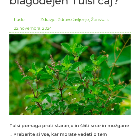
blagodejen Tulsi čaj?
hudo
Zdravje
,
Zdravo življenje
,
Ženska.si
22 novembra, 2024
Tulsi pomaga proti staranju in ščiti srce in možgane
... Preberite si vse, kar morate vedeti o tem