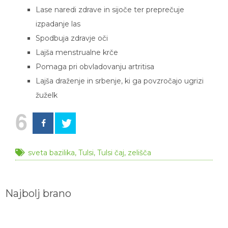
Lase naredi zdrave in sijoče ter preprečuje
izpadanje las
Spodbuja zdravje oči
Lajša menstrualne krče
Pomaga pri obvladovanju artritisa
Lajša draženje in srbenje, ki ga povzročajo ugrizi
žuželk
6
sveta bazilika
,
Tulsi
,
Tulsi čaj
,
zelišča
Najbolj brano