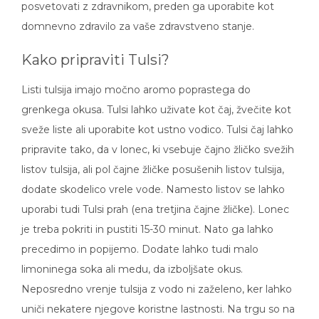
posvetovati z zdravnikom, preden ga uporabite kot
domnevno zdravilo za vaše zdravstveno stanje.
Kako pripraviti Tulsi?
Listi tulsija imajo močno aromo poprastega do
grenkega okusa. Tulsi lahko uživate kot čaj, žvečite kot
sveže liste ali uporabite kot ustno vodico. Tulsi čaj lahko
pripravite tako, da v lonec, ki vsebuje čajno žličko svežih
listov tulsija, ali pol čajne žličke posušenih listov tulsija,
dodate skodelico vrele vode. Namesto listov se lahko
uporabi tudi Tulsi prah (ena tretjina čajne žličke). Lonec
je treba pokriti in pustiti 15-30 minut. Nato ga lahko
precedimo in popijemo. Dodate lahko tudi malo
limoninega soka ali medu, da izboljšate okus.
Neposredno vrenje tulsija z vodo ni zaželeno, ker lahko
uniči nekatere njegove koristne lastnosti. Na trgu so na