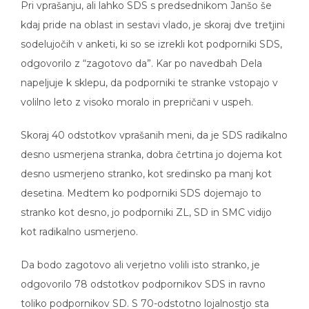
Pri vprašanju, ali lahko SDS s predsednikom Janšo še
kdaj pride na oblast in sestavi vlado, je skoraj dve tretjini
sodelujočih v anketi, ki so se izrekli kot podporniki SDS,
odgovorilo z “zagotovo da”. Kar po navedbah Dela
napeljuje k sklepu, da podporniki te stranke vstopajo v
volilno leto z visoko moralo in prepričani v uspeh.
Skoraj 40 odstotkov vprašanih meni, da je SDS radikalno
desno usmerjena stranka, dobra četrtina jo dojema kot
desno usmerjeno stranko, kot sredinsko pa manj kot
desetina. Medtem ko podporniki SDS dojemajo to
stranko kot desno, jo podporniki ZL, SD in SMC vidijo
kot radikalno usmerjeno.
Da bodo zagotovo ali verjetno volili isto stranko, je
odgovorilo 78 odstotkov podpornikov SDS in ravno
toliko podpornikov SD. S 70-odstotno lojalnostjo sta