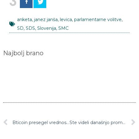
3
anketa
,
janez janša
,
levica
,
parlamentarne volitve
,
SD
,
SDS
,
Slovenija
,
SMC
Najbolj brano
Bticoin presegel vrednost 2.100 dolarjev
Ste videli današnjo prometno nesrečo?