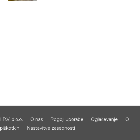
I.R.V. d.o.o.
O nas
Pogoji uporabe
Oglaševanje
O
piškotkih
Nastavitve zasebnosti