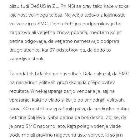
blizu tudi DeSUS in ZL. Pri NSi se prav tako kaže visoka
lojalnost volilnega telesa. Največjo težavo z lojalnostjo
volivcev ima SMC. Dobra četrtina podpornikov jo bo
zagotovo ali verjetno znova podprla, medtem ko jih
petina odgovarja, da verjetno nameravajo podpreti
drugo stranko, kar 37 odstotkov pa, da bodo to
zanesljivo storili.
Ta podatek bi lahko po navedbah Dela nakazal, da SMC
na naslednjih volitvah grozi skorajda prepolovitev
rezultata. A nekaj upanja zanjo vendarle je, saj na
vprašanje, kakšno vlado si želijo po prihodnjih volitvah,
skoraj 40 odstotkov vprašanih pravi, da sredinsko, dobra
četrtina bolj levo, slaba petina pa bolj desno. Zdi se, da
je pred SMC naporno leto, kajti poleg vodenja vlade
bodo morali pravilno nagovoriti tiste volivce, ki so jim