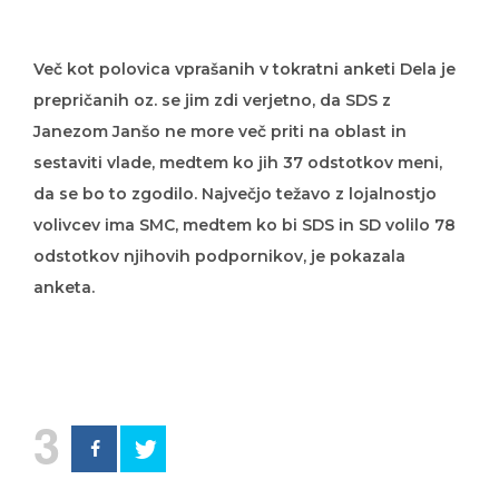
Več kot polovica vprašanih v tokratni anketi Dela je
prepričanih oz. se jim zdi verjetno, da SDS z
Janezom Janšo ne more več priti na oblast in
sestaviti vlade, medtem ko jih 37 odstotkov meni,
da se bo to zgodilo. Največjo težavo z lojalnostjo
volivcev ima SMC, medtem ko bi SDS in SD volilo 78
odstotkov njihovih podpornikov, je pokazala
anketa.
3