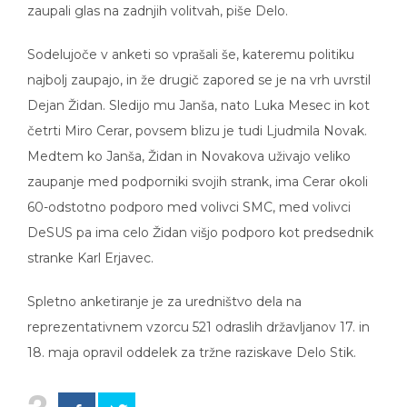
zaupali glas na zadnjih volitvah, piše Delo.
Sodelujoče v anketi so vprašali še, kateremu politiku
najbolj zaupajo, in že drugič zapored se je na vrh uvrstil
Dejan Židan. Sledijo mu Janša, nato Luka Mesec in kot
četrti Miro Cerar, povsem blizu je tudi Ljudmila Novak.
Medtem ko Janša, Židan in Novakova uživajo veliko
zaupanje med podporniki svojih strank, ima Cerar okoli
60-odstotno podporo med volivci SMC, med volivci
DeSUS pa ima celo Židan višjo podporo kot predsednik
stranke Karl Erjavec.
Spletno anketiranje je za uredništvo dela na
reprezentativnem vzorcu 521 odraslih državljanov 17. in
18. maja opravil oddelek za tržne raziskave Delo Stik.