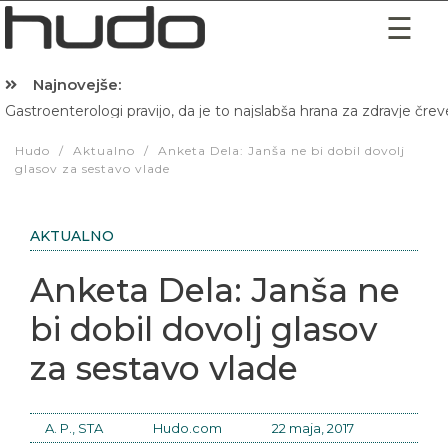
Najnovejše:
Gastroenterologi pravijo, da je to najslabša hrana za zdravje črev
Hibernacijska dieta: Zakaj je pred spanjem dobro pojesti žlico 
Hudo
/
Aktualno
/
Anketa Dela: Janša ne bi dobil dovolj
glasov za sestavo vlade
AKTUALNO
Anketa Dela: Janša ne
bi dobil dovolj glasov
za sestavo vlade
A. P., STA
Hudo.com
22 maja, 2017