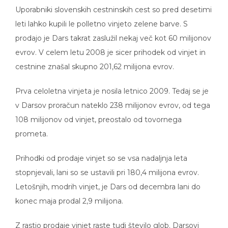
Uporabniki slovenskih cestninskih cest so pred desetimi
leti lahko kupili le polletno vinjeto zelene barve. S
prodajo je Dars takrat zaslužil nekaj več kot 60 milijonov
evrov. V celem letu 2008 je sicer prihodek od vinjet in
cestnine znašal skupno 201,62 milijona evrov.
Prva celoletna vinjeta je nosila letnico 2009. Tedaj se je
v Darsov proračun nateklo 238 milijonov evrov, od tega
108 milijonov od vinjet, preostalo od tovornega
prometa.
Prihodki od prodaje vinjet so se vsa nadaljnja leta
stopnjevali, lani so se ustavili pri 180,4 milijona evrov.
Letošnjih, modrih vinjet, je Dars od decembra lani do
konec maja prodal 2,9 milijona.
Z rastjo prodaje vinjet raste tudi število glob. Darsovi