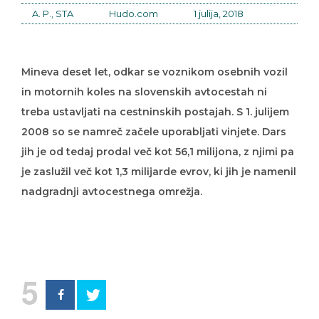
A. P., STA
Hudo.com
1 julija, 2018
Mineva deset let, odkar se voznikom osebnih vozil
in motornih koles na slovenskih avtocestah ni
treba ustavljati na cestninskih postajah. S 1. julijem
2008 so se namreč začele uporabljati vinjete. Dars
jih je od tedaj prodal več kot 56,1 milijona, z njimi pa
je zaslužil več kot 1,3 milijarde evrov, ki jih je namenil
nadgradnji avtocestnega omrežja.
5