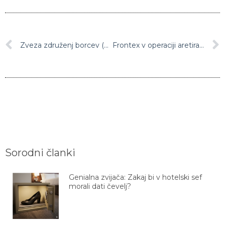
Zveza združenj borcev (ZZB) za vrednote NOB Slovenije danes slavi 70-letnico
Frontex v operaciji aretiral 23 tihotapcev migrantov
Sorodni članki
Genialna zvijača: Zakaj bi v hotelski sef
morali dati čevelj?