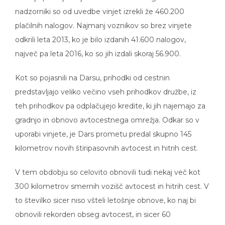
nadzorniki so od uvedbe vinjet izrekli že 460.200
plačilnih nalogov. Najmanj voznikov so brez vinjete
odkrili leta 2013, ko je bilo izdanih 41.600 nalogov,
največ pa leta 2016, ko so jih izdali skoraj 56.900.
Kot so pojasnili na Darsu, prihodki od cestnin
predstavljajo veliko večino vseh prihodkov družbe, iz
teh prihodkov pa odplačujejo kredite, ki jih najemajo za
gradnjo in obnovo avtocestnega omrežja. Odkar so v
uporabi vinjete, je Dars prometu predal skupno 145
kilometrov novih štiripasovnih avtocest in hitrih cest.
V tem obdobju so celovito obnovili tudi nekaj več kot
300 kilometrov smernih vozišč avtocest in hitrih cest. V
to številko sicer niso všteli letošnje obnove, ko naj bi
obnovili rekorden obseg avtocest, in sicer 60
kilometrov smernih vozišč. Tri obnove bo Dars izvedel v