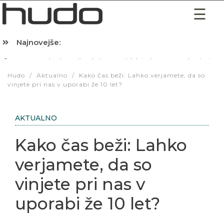
Najnovejše:
Hibernacijska dieta: Zakaj je pred spanjem dobro pojesti žlico 
Hudo
/
Aktualno
/
Kako čas beži: Lahko verjamete, da so
vinjete pri nas v uporabi že 10 let?
AKTUALNO
Kako čas beži: Lahko
verjamete, da so
vinjete pri nas v
uporabi že 10 let?