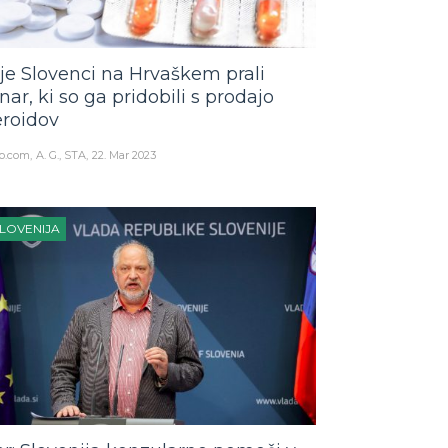
ije Slovenci na Hrvaškem prali
nar, ki so ga pridobili s prodajo
eroidov
o.com
A. G., STA
22. Mar 2023
LOVENIJA