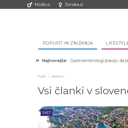
Moški.si
Ženska.si
POPUSTI IN ZNIŽANJA
LIFESTYL
Najnovejše:
Hibernacijska dieta: Zakaj je
Hudo
/
slovenci
Vsi članki v
sloven
SVET