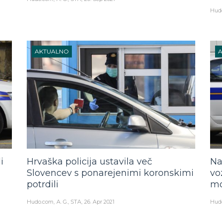
Hud
AKTUALNO
i
Hrvaška policija ustavila več
Na
Slovencev s ponarejenimi koronskimi
vo
potrdili
mo
Hudo.com
A. G., STA
26. Apr 2021
Hud