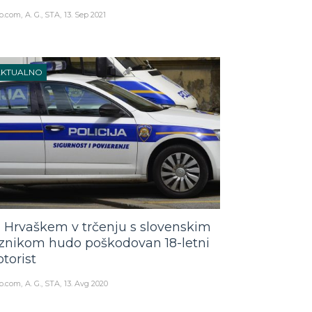
o.com
A. G., STA
13. Sep 2021
AKTUALNO
 Hrvaškem v trčenju s slovenskim
znikom hudo poškodovan 18-letni
torist
o.com
A. G., STA
13. Avg 2020