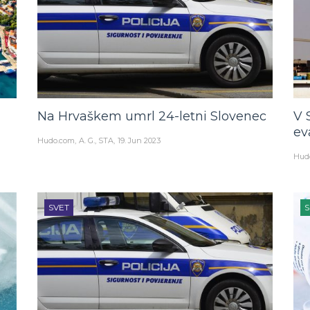
Na Hrvaškem umrl 24-letni Slovenec
V 
ev
Hudo.com
A. G., STA
19. Jun 2023
Hud
SVET
S