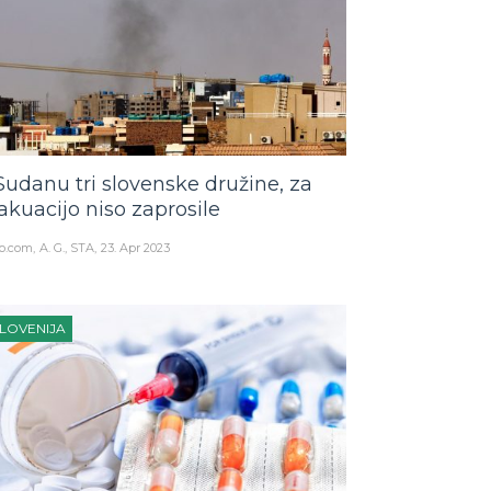
Sudanu tri slovenske družine, za
akuacijo niso zaprosile
o.com
A. G., STA
23. Apr 2023
LOVENIJA