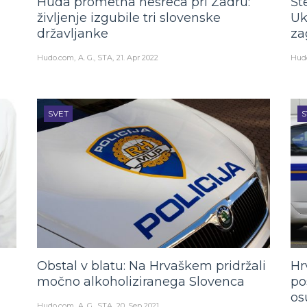
Huda prometna nesreča pri Zadru:
Št
življenje izgubile tri slovenske
Uk
državljanke
za
Hudo.com
A. G., STA
21. Apr 2022
Hud
SVET
S
Obstal v blatu: Na Hrvaškem pridržali
Hr
močno alkoholiziranega Slovenca
po
os
Hudo.com
A. G., STA
20. Sep 2021