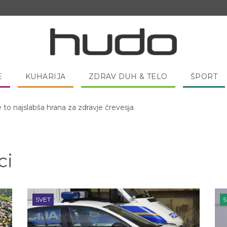
E
KUHARIJA
ZDRAV DUH & TELO
ŠPORT
 pred spanjem dobro pojesti žlico medu?
ci
SVET
S