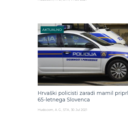
AKTUALNO
Hrvaški policisti zaradi mamil priprl
65-letnega Slovenca
Hudo.com
A. G., STA
30. Jul 2021