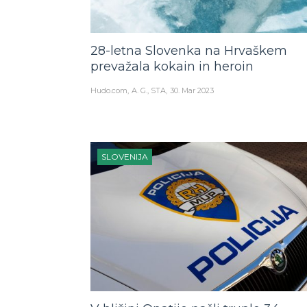
28-letna Slovenka na Hrvaškem
prevažala kokain in heroin
Hudo.com
A. G., STA
30. Mar 2023
SLOVENIJA