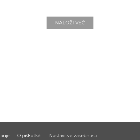
NALOŽI VEČ
anje
O piškotkih
Nastavitve zasebnosti