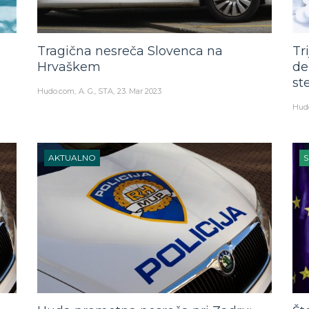
Tragična nesreča Slovenca na
Tr
Hrvaškem
de
st
Hudo.com
A. G., STA
23. Mar 2023
Hud
AKTUALNO
S