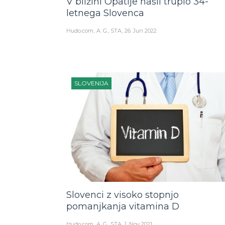
V bližini Opatije našli truplo 34-
letnega Slovenca
Hudo.com
A. G., STA
26. Jun 2022
SLOVENIJA
Slovenci z visoko stopnjo
pomanjkanja vitamina D
Hudo.com
A. G., STA
1. Nov 2021