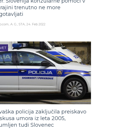
er: Slovenija konzularne pomoči v
rajini trenutno ne more
gotavljati
o.com
A. G., STA
24. Feb 2022
VET
vaška policija zaključila preiskavo
skusa umora iz leta 2005,
umljen tudi Slovenec