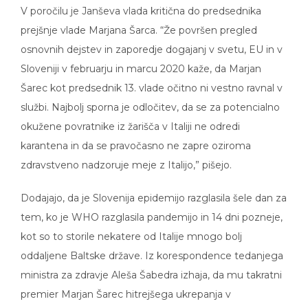
V poročilu je Janševa vlada kritična do predsednika
prejšnje vlade Marjana Šarca. “Že površen pregled
osnovnih dejstev in zaporedje dogajanj v svetu, EU in v
Sloveniji v februarju in marcu 2020 kaže, da Marjan
Šarec kot predsednik 13. vlade očitno ni vestno ravnal v
službi. Najbolj sporna je odločitev, da se za potencialno
okužene povratnike iz žarišča v Italiji ne odredi
karantena in da se pravočasno ne zapre oziroma
zdravstveno nadzoruje meje z Italijo,” pišejo.
Dodajajo, da je Slovenija epidemijo razglasila šele dan za
tem, ko je WHO razglasila pandemijo in 14 dni pozneje,
kot so to storile nekatere od Italije mnogo bolj
oddaljene Baltske države. Iz korespondence tedanjega
ministra za zdravje Aleša Šabedra izhaja, da mu takratni
premier Marjan Šarec hitrejšega ukrepanja v
posamičnih primerih prej ni dovolil oziroma ga je celo