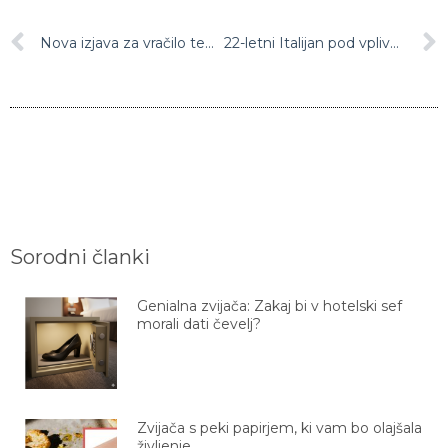
Nova izjava za vračilo temeljnega dohodka v eDavkih na voljo od 11. maja
22-letni Italijan pod vplivom alkohola in drog divjal po Novogoriškem
Sorodni članki
Genialna zvijača: Zakaj bi v hotelski sef
morali dati čevelj?
Zvijača s peki papirjem, ki vam bo olajšala
življenje