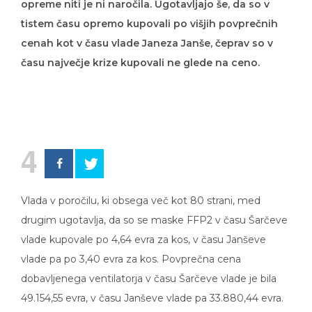
tistem času opremo kupovali po višjih povprečnih
cenah kot v času vlade Janeza Janše, čeprav so v
času največje krize kupovali ne glede na ceno.
4
Vlada v poročilu, ki obsega več kot 80 strani, med
drugim ugotavlja, da so se maske FFP2 v času Šarčeve
vlade kupovale po 4,64 evra za kos, v času Janševe
vlade pa po 3,40 evra za kos. Povprečna cena
dobavljenega ventilatorja v času Šarčeve vlade je bila
49.154,55 evra, v času Janševe vlade pa 33.880,44 evra.