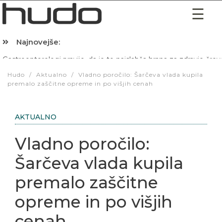
Najnovejše:
Hibernacijska dieta: Zakaj je pred spanjem dobro pojesti žlico 
Hudo
/
Aktualno
/
Vladno poročilo: Šarčeva vlada kupila
premalo zaščitne opreme in po višjih cenah
AKTUALNO
Vladno poročilo:
Šarčeva vlada kupila
premalo zaščitne
opreme in po višjih
cenah