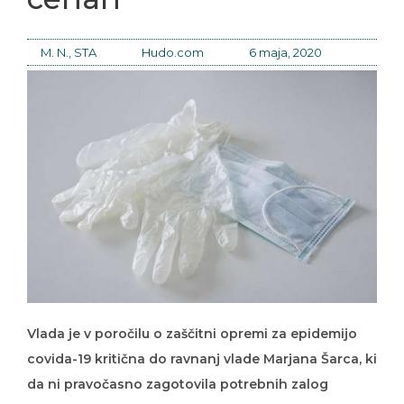
M. N., STA
Hudo.com
6 maja, 2020
Vlada je v poročilu o zaščitni opremi za epidemijo
covida-19 kritična do ravnanj vlade Marjana Šarca, ki
da ni pravočasno zagotovila potrebnih zalog
opreme niti je ni naročila. Ugotavljajo še, da so v