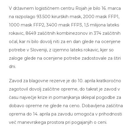
V državnem logističnem centru Rojah je bilo 16. marca
na razpolago 93.500 kirurških mask, 2000 mask FFP1,
1000 mask FFP2, 3400 mask FFP3, 1,5 milijona lateks
rokavic, 8649 zaščitnih kombinezonov in 374 zaščitnih
očal, kar ni bilo dovolj niti za en dan glede na ocenjene
potrebe v Sloveniji, z izjemno lateks rokavic, kjer so
zaloge glede na ocenjene potrebe zadostovale za štiri
dni.
Zavod za blagovne rezerve je do 10. aprila kratkoročno
zagotovil dovolj zaščitne opreme, do takrat je zavod v
času največje krize in pomanjkanja sklepal pogodbe za
dobavo opreme ne glede na ceno. Dobavljena zaščitna
oprema do 14. aprila pa zavodu omogoča v prihodnosti
več manevrskega prostora pri pogajanjih o ceni.
Zavod blagovne rezerve naj se za še nerealizirane