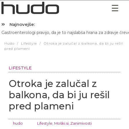
Najnovejše:
Gastroenterologi pravijo, da je to najslabša hrana za zdravje črev
Hibernacijska dieta: Zakaj je pred spanjem dobro pojesti žlico 
Hudo
/
Lifestyle
/
Otroka je zalučal z balkona, da bi ju rešil
pred plameni
LIFESTYLE
Otroka je zalučal z
balkona, da bi ju rešil
pred plameni
hudo
Lifestyle
,
Moški.si
,
Zanimivosti