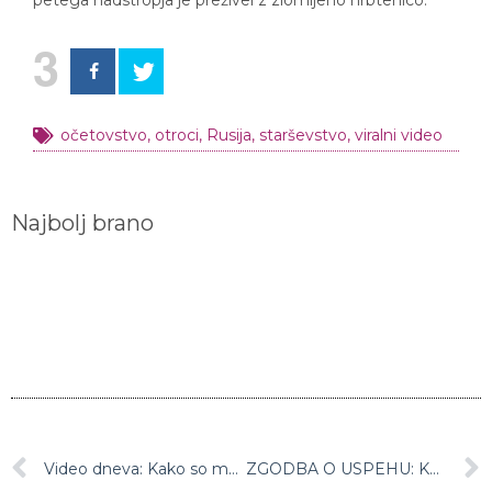
petega nadstropja je preživel z zlomljeno hrbtenico.
3
očetovstvo
,
otroci
,
Rusija
,
starševstvo
,
viralni video
Najbolj brano
Video dneva: Kako so mojstrice ličenja v 50-ih po meri zmešale puder
ZGODBA O USPEHU: Knjižnica pod krošnjami letos že v 13 mestih