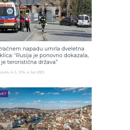
zračnem napadu umrla dveletna
klica: “Rusija je ponovno dokazala,
 je teroristična država”
o.com
A. G., STA
4. Jun 2023
VET