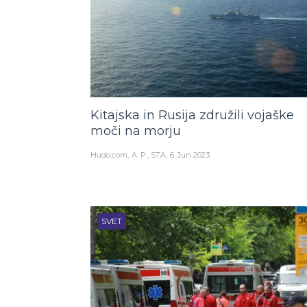
Kitajska in Rusija združili vojaške
moči na morju
Hudo.com
A. P., STA
6. Jun 2023
SVET