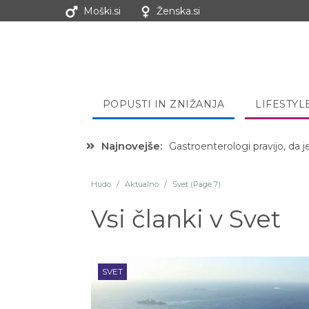
Moški.si
Ženska.si
POPUSTI IN ZNIŽANJA
LIFESTYL
Najnovejše:
Hibernacijska dieta: Zakaj je
Hudo
/
Aktualno
/
Svet (Page 7)
Vsi članki v
Svet
SVET