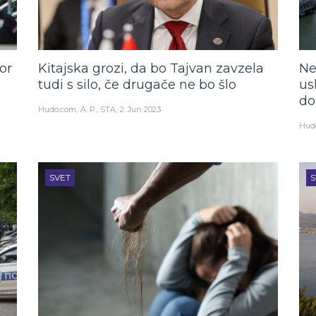
or
Kitajska grozi, da bo Tajvan zavzela
Ne
tudi s silo, če drugače ne bo šlo
us
do
Hudo.com
A. P., STA
2. Jun 2023
Hud
SVET
S