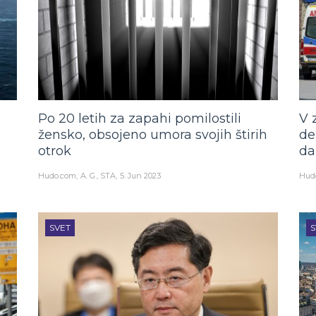
Po 20 letih za zapahi pomilostili
V 
žensko, obsojeno umora svojih štirih
de
otrok
da
Hudo.com
A. G., STA
5. Jun 2023
Hud
SVET
S