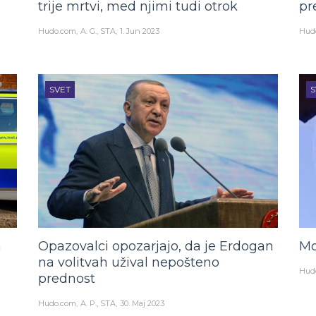
trije mrtvi, med njimi tudi otrok
pr
Hudo.com
A. G., STA
1. Jun 2023
Hud
SVET
S
m
Opazovalci opozarjajo, da je Erdogan
Mo
na volitvah užival nepošteno
Hud
prednost
Hudo.com
A. P., STA
30. Maj 2023