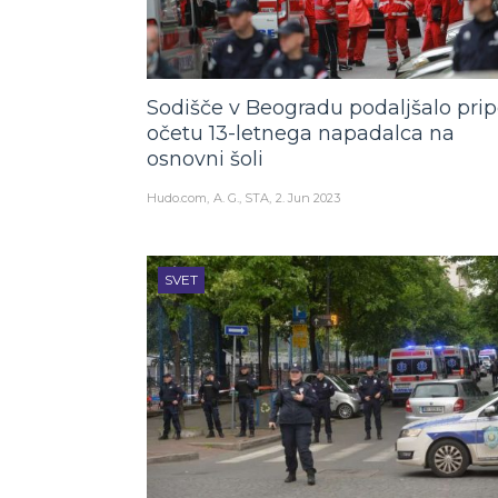
Sodišče v Beogradu podaljšalo prip
očetu 13-letnega napadalca na
osnovni šoli
Hudo.com
A. G., STA
2. Jun 2023
SVET