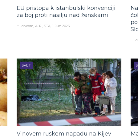
EU pristopa k istanbulski konvenciji
Na
za boj proti nasilju nad ženskami
čo
po
Hudo.com
A. P., STA
1. Jun 2023
Sl
Hud
SVET
S
V novem ruskem napadu na Kijev
Ma