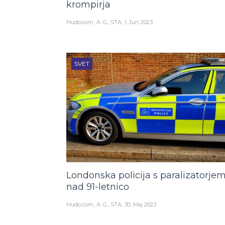
krompirja
Hudo.com
A. G., STA
1. Jun 2023
SVET
Londonska policija s paralizatorje
nad 91-letnico
Hudo.com
A. G., STA
30. Maj 2023