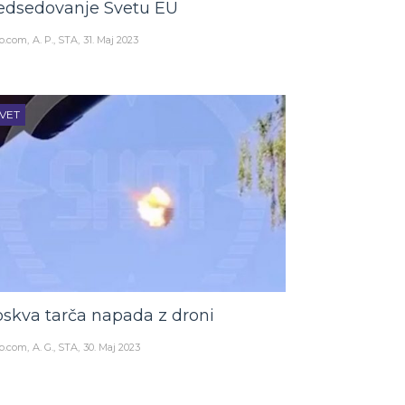
edsedovanje Svetu EU
o.com
A. P., STA
31. Maj 2023
VET
skva tarča napada z droni
o.com
A. G., STA
30. Maj 2023