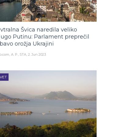
vtralna Švica naredila veliko
lugo Putinu: Parlament preprečil
bavo orožja Ukrajini
o.com
A. P., STA
2. Jun 2023
VET