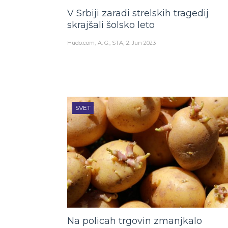
V Srbiji zaradi strelskih tragedij
skrajšali šolsko leto
Hudo.com
A. G., STA
2. Jun 2023
SVET
Na policah trgovin zmanjkalo