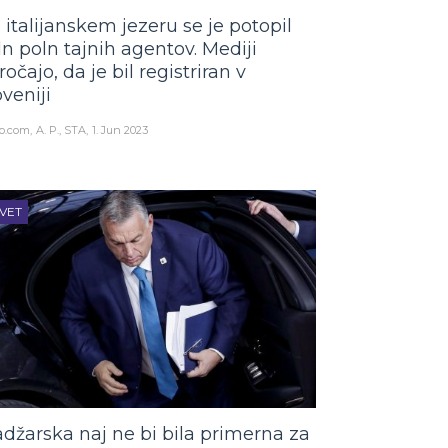
 italijanskem jezeru se je potopil
ln poln tajnih agentov. Mediji
ročajo, da je bil registriran v
oveniji
o.com
A. P., STA
1. Jun 2023
VET
džarska naj ne bi bila primerna za