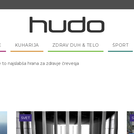
E
KUHARIJA
ZDRAV DUH & TELO
ŠPORT
 pred spanjem dobro pojesti žlico medu?
SVET
S