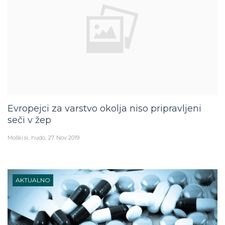
Evropejci za varstvo okolja niso pripravljeni
seči v žep
Moški.si
hudo
27. Nov 2019
AKTUALNO