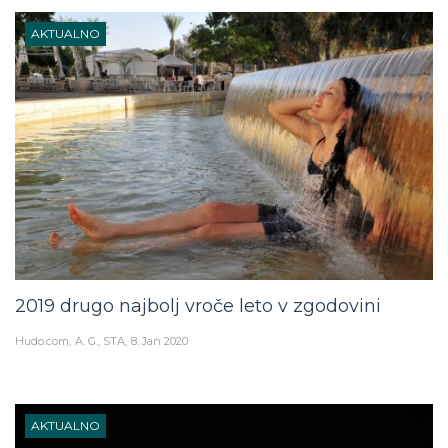
AKTUALNO
2019 drugo najbolj vroče leto v zgodovini
Hudo.com
A. G., STA
8. Jan 2020
AKTUALNO