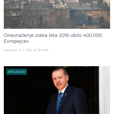
Onesnaženje zraka leta 2016 ubilo 400.000
Evropejcev
Hudo.com
A. P., STA
16. Okt 2019
AKTUALNO