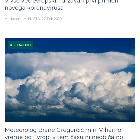
V vse več evropskih državah prvi primeri
novega koronavirusa
Hudo.com
M. N., STA
27. Feb 2020
AKTUALNO
Meteorolog Brane Gregorčič miri: Viharno
vreme po Evropi v tem času ni neobičajno