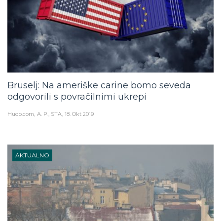
Bruselj: Na ameriške carine bomo seveda
odgovorili s povračilnimi ukrepi
Hudo.com
A. P., STA
18. Okt 2019
AKTUALNO