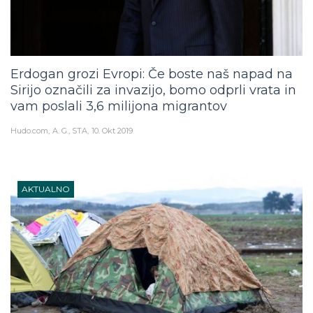
Erdogan grozi Evropi: Če boste naš napad na
Sirijo označili za invazijo, bomo odprli vrata in
vam poslali 3,6 milijona migrantov
Hudo.com
A. G., STA
10. Okt 2019
AKTUALNO