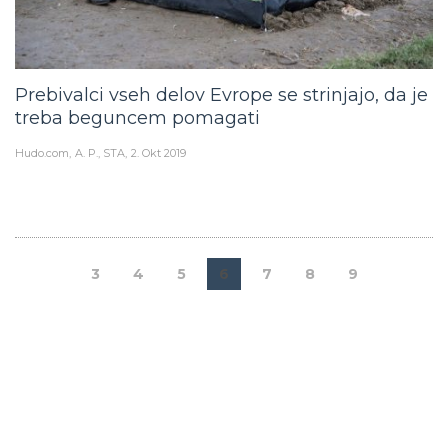
Prebivalci vseh delov Evrope se strinjajo, da je
treba beguncem pomagati
Hudo.com
A. P., STA
2. Okt 2019
3
4
5
6
7
8
9