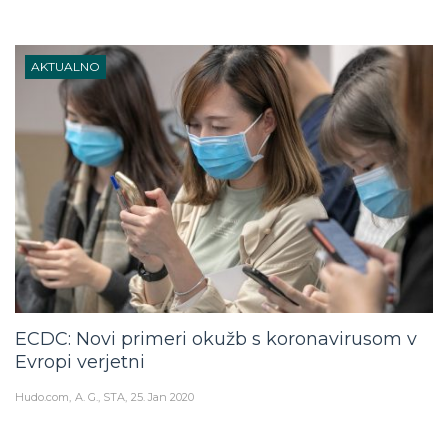
AKTUALNO
ECDC: Novi primeri okužb s koronavirusom v
Evropi verjetni
Hudo.com
A. G., STA
25. Jan 2020