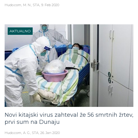
Hudo.com
M. N., STA
9. Feb 2020
AKTUALNO
Novi kitajski virus zahteval že 56 smrtnih žrtev,
prvi sum na Dunaju
Hudo.com
A. G., STA
26. Jan 2020