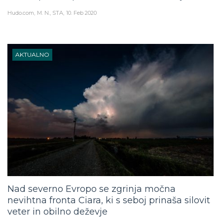
Hudo.com
M. N., STA
10. Feb 2020
AKTUALNO
Nad severno Evropo se zgrinja močna
nevihtna fronta Ciara, ki s seboj prinaša silovit
veter in obilno deževje