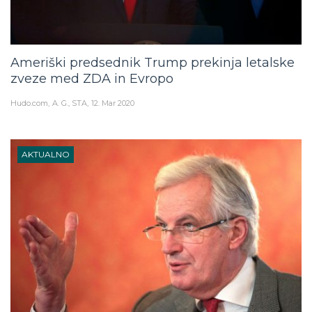
Ameriški predsednik Trump prekinja letalske
zveze med ZDA in Evropo
Hudo.com
A. G., STA
12. Mar 2020
AKTUALNO