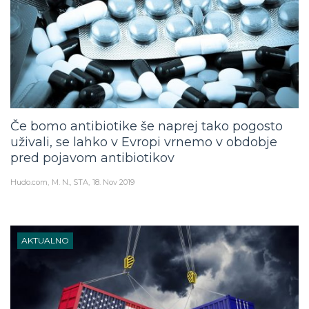
Če bomo antibiotike še naprej tako pogosto
uživali, se lahko v Evropi vrnemo v obdobje
pred pojavom antibiotikov
Hudo.com
M. N., STA
18. Nov 2019
AKTUALNO