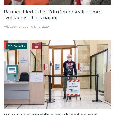
Barnier: Med EU in Združenim kraljestvom
“veliko resnih razhajanj”
Hudo.com
A. G., STA
5. Mar 2020
AKTUALNO