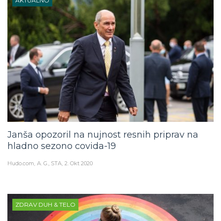
AKTUALNO
Janša opozoril na nujnost resnih priprav na
hladno sezono covida-19
Hudo.com
A. G., STA
2. Okt 2020
ZDRAV DUH & TELO