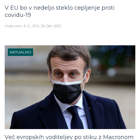
V EU bo v nedeljo steklo cepljenje proti
covidu-19
Hudo.com
A. G., STA
26. Dec 2020
AKTUALNO
Več evropskih voditeljev po stiku z Macronom