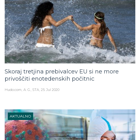
Skoraj tretjina prebivalcev EU si ne more
privoščiti enotedenskih počitnic
Hudo.com
A. G., STA
25. Jul 2020
AKTUALNO