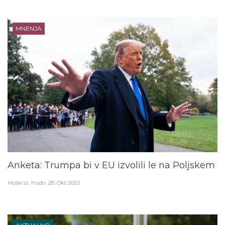
MNENJA
Anketa: Trumpa bi v EU izvolili le na Poljskem
Moški.si
hudo
28. Okt 2020