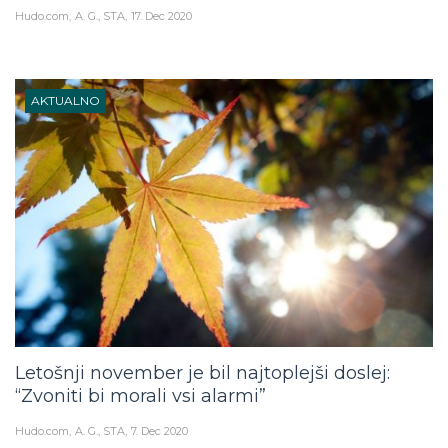
Hudo.com
A. G., STA
17. Dec 2020
AKTUALNO
Letošnji november je bil najtoplejši doslej:
“Zvoniti bi morali vsi alarmi”
Hudo.com
A. G., STA
7. Dec 2020