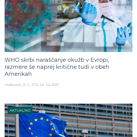
WHO skrbi naraščanje okužb v Evropi,
razmere še naprej kritične tudi v obeh
Amerikah
Hudo.com
A. G., STA
24. Jul 2020
AKTUALNO