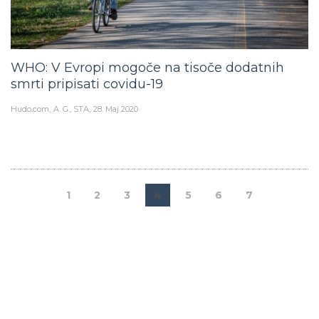
WHO: V Evropi mogoče na tisoče dodatnih
smrti pripisati covidu-19
Hudo.com
A. G., STA
28. Maj 2020
1
2
3
4
5
6
7