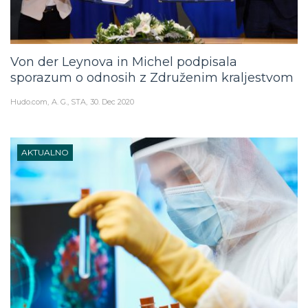
Von der Leynova in Michel podpisala
sporazum o odnosih z Združenim kraljestvom
Hudo.com
A. G., STA
30. Dec 2020
AKTUALNO