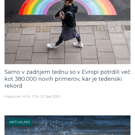
Samo v zadnjem tednu so v Evropi potrdili več
kot 380.000 novih primerov, kar je tedenski
rekord
Hudo.com
M. N., STA
23. Sep 2020
AKTUALNO