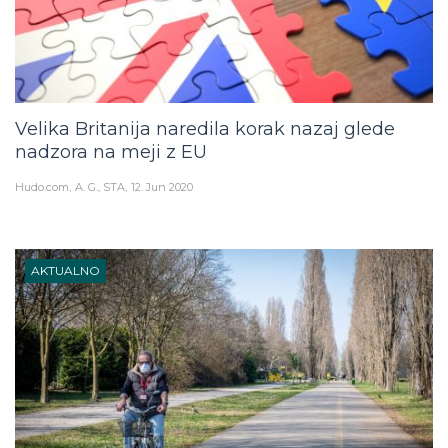
Velika Britanija naredila korak nazaj glede
nadzora na meji z EU
Hudo.com
A. G., STA
12. Jun 2020
AKTUALNO