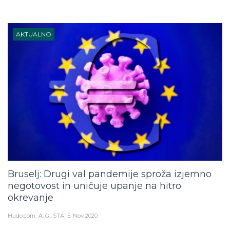
AKTUALNO
Bruselj: Drugi val pandemije sproža izjemno
negotovost in uničuje upanje na hitro
okrevanje
Hudo.com
A. G., STA
5. Nov 2020