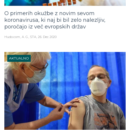
O primerih okužbe z novim sevom
koronavirusa, ki naj bi bil zelo nalezljiv,
poročajo iz več evropskih držav
Hudo.com
A. G., STA
26. Dec 2020
AKTUALNO