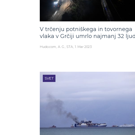
V trčenju potniškega in tovornega
vlaka v Grčiji umrlo najmanj 32 ljud
Hudo.com
A. G., STA
1. Mar 2023
SVET