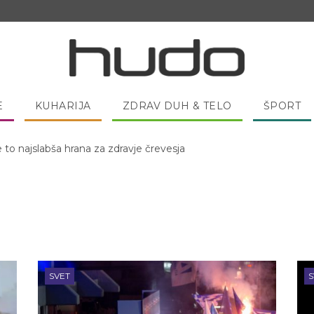
E
KUHARIJA
ZDRAV DUH & TELO
ŠPORT
 pred spanjem dobro pojesti žlico medu?
SVET
S