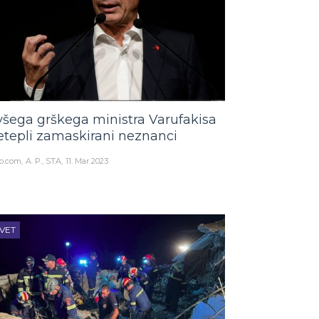
všega grškega ministra Varufakisa
etepli zamaskirani neznanci
o.com
A. P., STA
11. Mar 2023
VET