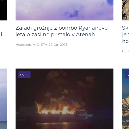
Zaradi grožnje z bombo Ryanairovo
Sk
i
letalo zasilno pristalo v Atenah
je
ho
Hudo.com
A. G., STA
22. Jan 2023
Hud
SVET
S