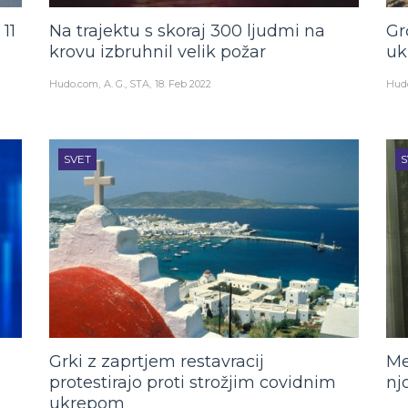
11
Na trajektu s skoraj 300 ljudmi na
Gr
krovu izbruhnil velik požar
uk
Hudo.com
A. G., STA
18. Feb 2022
Hud
SVET
S
Grki z zaprtjem restavracij
Me
protestirajo proti strožjim covidnim
nj
ukrepom