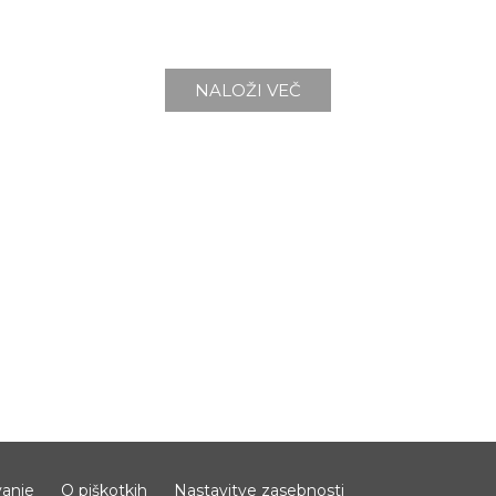
NALOŽI VEČ
anje
O piškotkih
Nastavitve zasebnosti