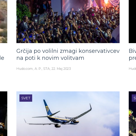
Grčija po volilni zmagi konservativcev
Bi
le
na poti k novim volitvam
pr
Hudo.com
A. P., STA
22. Maj 2023
Hud
SVET
S