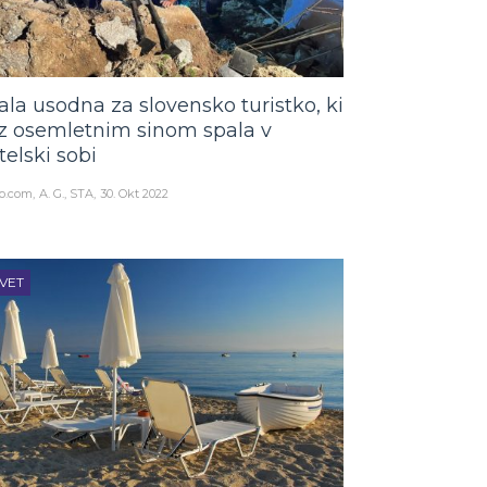
ala usodna za slovensko turistko, ki
 z osemletnim sinom spala v
telski sobi
o.com
A. G., STA
30. Okt 2022
VET