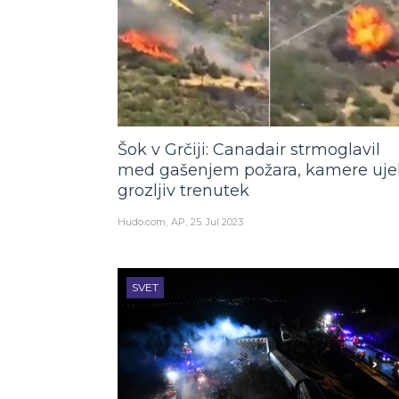
Šok v Grčiji: Canadair strmoglavil
med gašenjem požara, kamere uje
grozljiv trenutek
Hudo.com
AP
25. Jul 2023
SVET