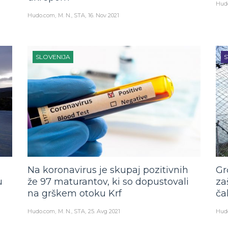
Hud
Hudo.com
M. N., STA
16. Nov 2021
SLOVENIJA
S
Na koronavirus je skupaj pozitivnih
Gr
u
že 97 maturantov, ki so dopustovali
za
na grškem otoku Krf
ča
Hudo.com
M. N., STA
25. Avg 2021
Hud