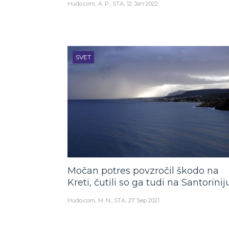
Hudo.com
A. P., STA
12. Jan 2022
SVET
Močan potres povzročil škodo na
Kreti, čutili so ga tudi na Santorinij
Hudo.com
M. N., STA
27. Sep 2021