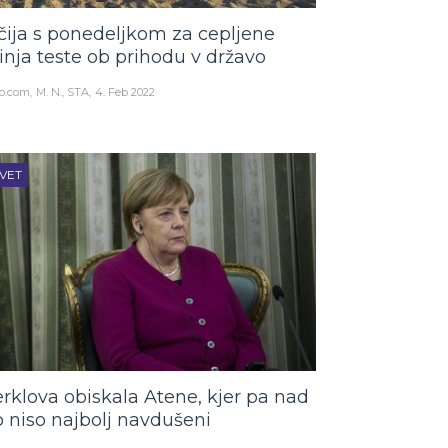
čija s ponedeljkom za cepljene
inja teste ob prihodu v državo
o.com
M. N., STA
4. Feb 2022
VET
rklova obiskala Atene, kjer pa nad
o niso najbolj navdušeni