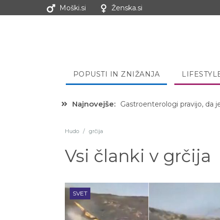
Moški.si
Ženska.si
POPUSTI IN ZNIŽANJA
LIFESTYL
Najnovejše:
Hibernacijska dieta: Zakaj je
Hudo
/
grčija
Vsi članki v
grčija
SVET