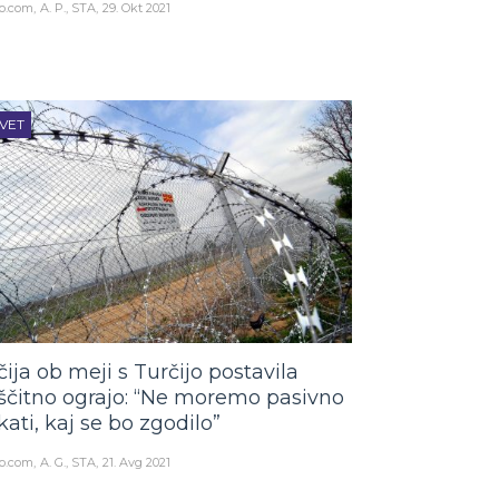
o.com
A. P., STA
29. Okt 2021
VET
čija ob meji s Turčijo postavila
ščitno ograjo: “Ne moremo pasivno
kati, kaj se bo zgodilo”
o.com
A. G., STA
21. Avg 2021