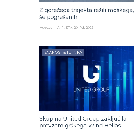
Z gorečega trajekta rešili moškega, 
še pogrešanih
Hudo.com
A. P., STA
20. Feb 2022
ZNANOST & TEHNIKA
Skupina United Group zaključila
prevzem grškega Wind Hellas